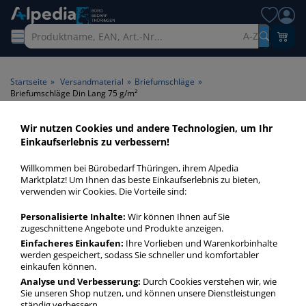
A-Z
Startseite
»
Versandmaterial
»
Briefumschläge
»
Briefumschläge Din Lang 75 g/m²
Wir nutzen Cookies und andere Technologien, um Ihr
Briefumschläge Din Lang 75
Einkaufserlebnis zu verbessern!
g/m² > Papiergrammatur 75
Willkommen bei Bürobedarf Thüringen, ihrem Alpedia
g/m²
Marktplatz! Um Ihnen das beste Einkaufserlebnis zu bieten,
verwenden wir Cookies. Die Vorteile sind:
Briefumschläge Din Lang 75 gm² in bester Qualität zum
Personalisierte Inhalte:
Wir können Ihnen auf Sie
günstigen Preis. Finden Sie schnell Briefumschläge Din Lang
zugeschnittene Angebote und Produkte anzeigen.
75 gm² mit unserer Filter-Funktion.
Einfacheres Einkaufen:
Ihre Vorlieben und Warenkorbinhalte
werden gespeichert, sodass Sie schneller und komfortabler
einkaufen können.
Briefumschläge Din Lang 75 g/m²
Analyse und Verbesserung:
Durch Cookies verstehen wir, wie
Sie unseren Shop nutzen, und können unsere Dienstleistungen
mehr Infos zur Kategorie
ständig verbessern.