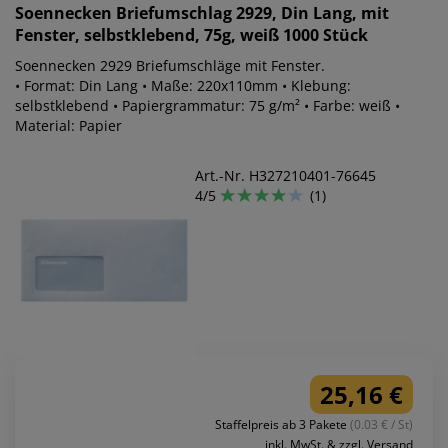
Soennecken
Briefumschlag 2929, Din Lang, mit
Fenster, selbstklebend, 75g, weiß 1000 Stück
Soennecken 2929 Briefumschläge mit Fenster.
• Format: Din Lang • Maße: 220x110mm • Klebung:
selbstklebend • Papiergrammatur: 75 g/m² • Farbe: weiß •
Material: Papier
Art.-Nr. H327210401-76645
4/5
(1)
25,16 €
Staffelpreis ab 3 Pakete
(0.03 € / St)
inkl. MwSt. & zzgl. Versand