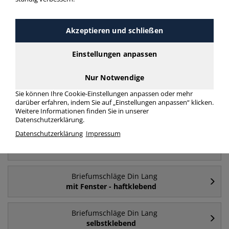
Akzeptieren und schließen
Häufig gesucht
Einstellungen anpassen
Briefumschläge Din Lang
mit Fenster
Nur Notwendige
Sie können Ihre Cookie-Einstellungen anpassen oder mehr
Briefumschläge Din Lang
darüber erfahren, indem Sie auf „Einstellungen anpassen“ klicken.
Weitere Informationen finden Sie in unserer
ohne Fenster
Datenschutzerklärung.
Datenschutzerklärung
Impressum
Briefumschläge Din Lang
mit Fenster - 1000 Stück
Briefumschläge Din Lang
mit Fenster - haftklebend
Briefumschläge Din Lang
selbstklebend