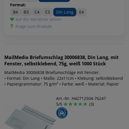
Format:
B4
B5
C4
C5
Din Lang
E4
auf die Merkliste setzen
Frage zum Produkt
MailMedia
Briefumschlag 30006838, Din Lang, mit
Fenster, selbstklebend, 75g, weiß 1000 Stück
MailMedia 30006838 Briefumschläge mit Fenster.
• Format: Din Lang • Maße: 22x11cm • Klebung: selbstklebend
• Papiergrammatur: 75 g/m² • Farbe: weiß • Material: Papier
Art.-Nr. H42712504-76247
5/5
(3)