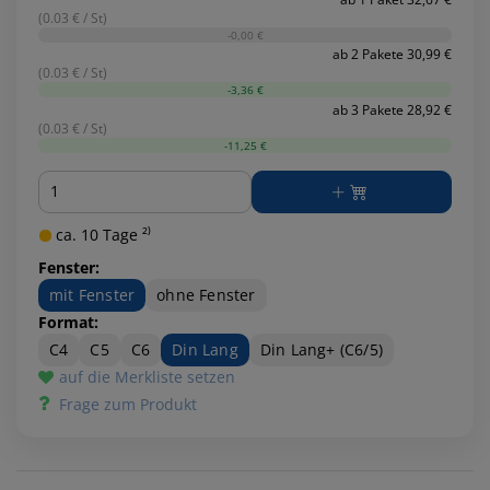
(0.03 € / St)
-0,00 €
ab 2 Pakete 30,99 €
(0.03 € / St)
-3,36 €
ab 3 Pakete 28,92 €
(0.03 € / St)
-11,25 €
Menge
ca. 10 Tage ²⁾
Fenster:
mit Fenster
ohne Fenster
Format:
C4
C5
C6
Din Lang
Din Lang+ (C6/5)
auf die Merkliste setzen
Frage zum Produkt