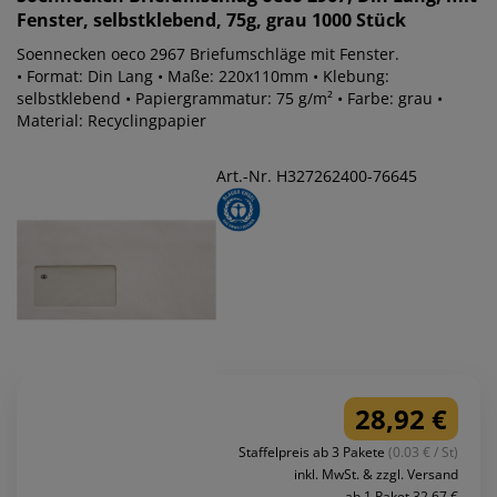
Fenster, selbstklebend, 75g, grau 1000 Stück
Soennecken oeco 2967 Briefumschläge mit Fenster.
• Format: Din Lang • Maße: 220x110mm • Klebung:
selbstklebend • Papiergrammatur: 75 g/m² • Farbe: grau •
Material: Recyclingpapier
Art.-Nr. H327262400-76645
28,92 €
Staffelpreis ab 3 Pakete
(0.03 € / St)
inkl. MwSt. & zzgl. Versand
ab 1 Paket 32,67 €