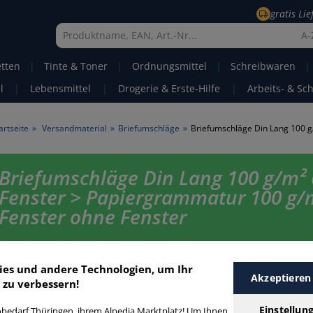
gratis Li
A-
etten
|
Tinte & Toner
|
Ordnungsmittel
|
Schreibwaren
|
l
|
Lebensmittel
|
Drogerie & Erste-Hilfe
|
Arbeits- & Sc
artseite
»
Versandmaterial
»
Briefumschläge
»
Briefumschläge Din Lang 100 g/m²
Fenster > Papiergrammatur 100 g/
Fenster ohne Fenster
Briefumschläge Din Lang 100 gm² ohne Fenster in bester Qualität zum 
Preis. Finden Sie schnell Briefumschläge Din Lang 100 gm² ohne Fenster
ies und andere Technologien, um Ihr
unserer Filter-Funktion.
Akzeptieren
 zu verbessern!
Einstellun
bedarf Thüringen, ihrem Alpedia Marktplatz! Um Ihnen