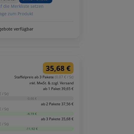
f die Merkliste setzen
age zum Produkt
gebote verfügbar
35,68 €
Staffelpreis ab 3 Pakete
(0.07 € / St)
inkl. MwSt. & zzgl. Versand
ab 1 Paket 39,65 €
 / St)
-0,00 €
ab 2 Pakete 37,56 €
 / St)
-4,19 €
ab 3 Pakete 35,68 €
 / St)
-11,92 €