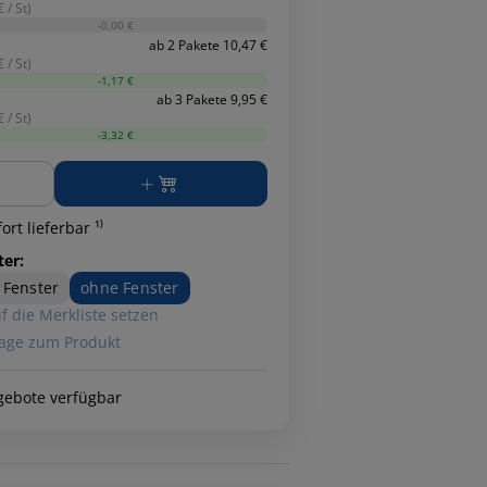
 / St)
-0,00 €
ab 2 Pakete 10,47 €
 / St)
-1,17 €
ab 3 Pakete 9,95 €
 / St)
-3,32 €
ge
ort lieferbar ¹⁾
ter:
 Fenster
ohne Fenster
f die Merkliste setzen
age zum Produkt
gebote verfügbar