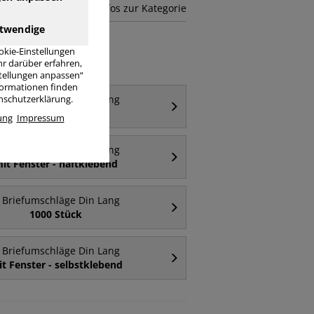
mehr Infos zur Kategorie
twendige
okie-Einstellungen
r darüber erfahren,
stellungen anpassen“
nformationen finden
Briefumschläge Din Lang
enschutzerklärung.
ohne Fenster
ung
Impressum
Briefumschläge Din Lang
it Fenster - haftklebend
Briefumschläge Din Lang
1000 Stück
Briefumschläge Din Lang
t Fenster - selbstklebend