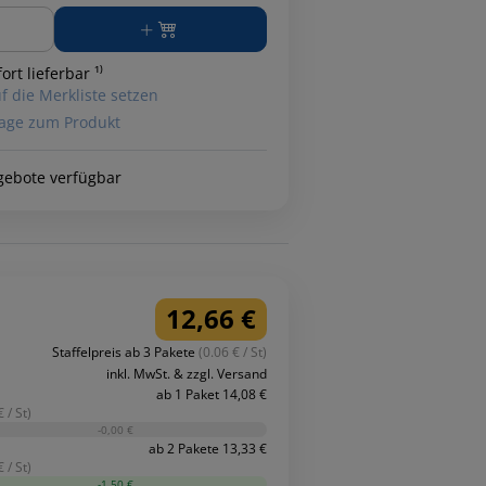
ge
ort lieferbar ¹⁾
f die Merkliste setzen
age zum Produkt
gebote verfügbar
12,66 €
Staffelpreis ab 3 Pakete
(0.06 € / St)
inkl. MwSt. & zzgl. Versand
ab 1 Paket 14,08 €
 / St)
-0,00 €
ab 2 Pakete 13,33 €
 / St)
-1,50 €