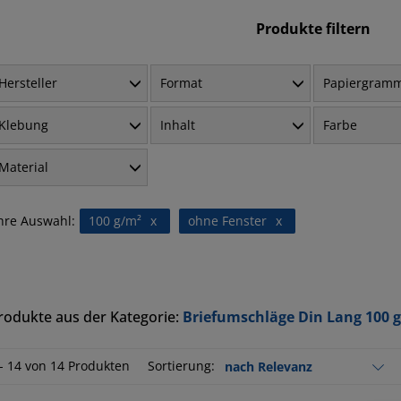
Produkte filtern
Hersteller
Format
Papiergram
Klebung
Inhalt
Farbe
Material
hre Auswahl:
100 g/m²
x
ohne Fenster
x
rodukte aus der Kategorie:
Briefumschläge Din Lang 100 
 - 14 von 14 Produkten
Sortierung: