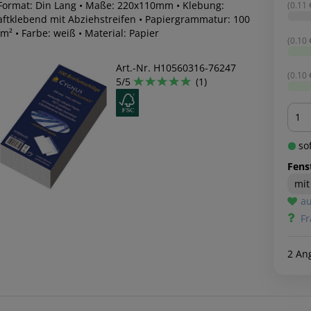
 Format: Din Lang • Maße: 220x110mm • Klebung:
(0.11 €
aftklebend mit Abziehstreifen • Papiergrammatur: 100
m² • Farbe: weiß • Material: Papier
(0.10 €
Art.-Nr. H10560316-76247
(0.10 €
5/5
(1)
Men
sof
Fens
mit
au
Fr
2 An