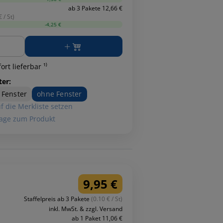
ab 3 Pakete 12,66 €
 / St)
-4,25 €
ge
ort lieferbar ¹⁾
ter:
 Fenster
ohne Fenster
f die Merkliste setzen
age zum Produkt
9,95 €
Staffelpreis ab 3 Pakete
(0.10 € / St)
inkl. MwSt. & zzgl. Versand
ab 1 Paket 11,06 €