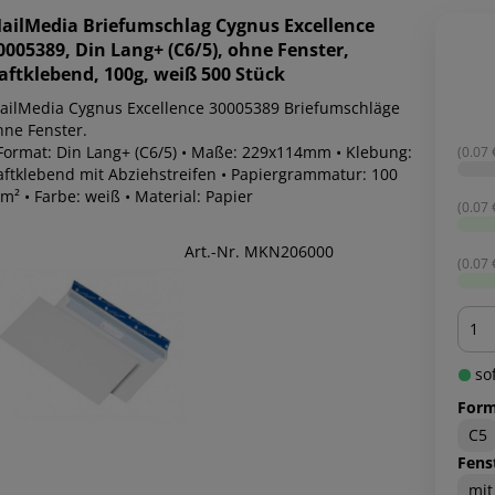
ailMedia
Briefumschlag Cygnus Excellence
0005389, Din Lang+ (C6/5), ohne Fenster,
aftklebend, 100g, weiß 500 Stück
ailMedia Cygnus Excellence 30005389 Briefumschläge
hne Fenster.
 Format: Din Lang+ (C6/5) • Maße: 229x114mm • Klebung:
(0.07 €
aftklebend mit Abziehstreifen • Papiergrammatur: 100
m² • Farbe: weiß • Material: Papier
(0.07 €
Art.-Nr. MKN206000
(0.07 €
Men
sof
Form
C5
Fens
mit