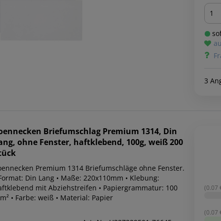
Men
sof
au
Fr
3 An
oennecken
Briefumschlag Premium 1314, Din
ang, ohne Fenster, haftklebend, 100g, weiß 200
tück
oennecken Premium 1314 Briefumschläge ohne Fenster.
 Format: Din Lang • Maße: 220x110mm • Klebung:
aftklebend mit Abziehstreifen • Papiergrammatur: 100
(0.07 €
m² • Farbe: weiß • Material: Papier
(0.07 €