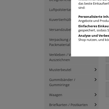
B
das beste Einkaufserl
sind:
Luftpolstertaschen
Personalisierte Inh
Kuvertierhüllen
Angebote und Produk
Einfacheres Einkau
Versandzubehör
gespeichert, sodass 
Analyse und Verbe
Verpackung / Kartonage /
Shop nutzen, und kön
Packmaterial
Verkleben / Verschnüren /
Auszeichnen
Musterbeutel
Gummibänder /
Gummiringe
Waagen
Briefkarten / Postkarten