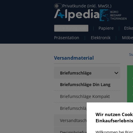
Privatkunde (inkl. MwSt.)
alle Kategorien
|
Papiere
|
Etik
Präsentation
|
Elektronik
|
Möbe
St
Versandmaterial
Briefumschläge
Briefumschläge Din Lang
Briefumschläge Kompakt
Briefumschläge C6
Wir nutzen Cook
Versandtaschen
Einkaufserlebnis
Designbriefumschläge
Willkommen bei Büro