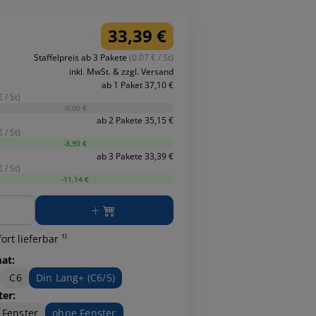
33,39 €
Staffelpreis ab 3 Pakete
(0.07 € / St)
inkl. MwSt. & zzgl. Versand
ab 1 Paket 37,10 €
 / St)
-0,00 €
ab 2 Pakete 35,15 €
 / St)
-3,90 €
ab 3 Pakete 33,39 €
 / St)
-11,14 €
ge
ort lieferbar ¹⁾
at:
C6
Din Lang+ (C6/5)
ter:
 Fenster
ohne Fenster