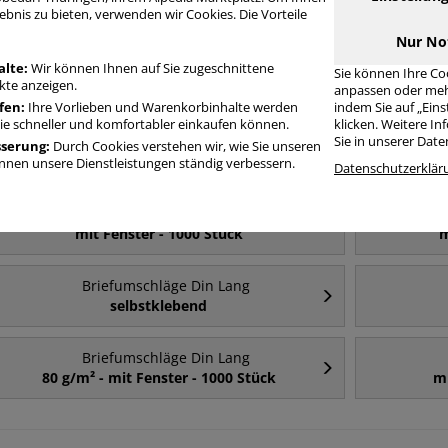
riefumschläge Din Lang 100 g/m² ohne Fenster
ebnis zu bieten, verwenden wir Cookies. Die Vorteile
Nur No
alte:
Wir können Ihnen auf Sie zugeschnittene
Sie können Ihre Co
Häufig gesucht
te anzeigen.
anpassen oder meh
fen:
Ihre Vorlieben und Warenkorbinhalte werden
indem Sie auf „Ein
Sie schneller und komfortabler einkaufen können.
klicken. Weitere I
Briefumschläge Din Lang
Sie in unserer Dat
sserung:
Durch Cookies verstehen wir, wie Sie unseren
mit Fenster
nen unsere Dienstleistungen ständig verbessern.
Datenschutzerklär
Briefumschläge Din Lang
mit Fenster - 1000 Stück
m
Briefumschläge Din Lang
selbstklebend
Briefumschläge Din Lang
80 g/m² - mit Fenster - 1000 Stück
mi