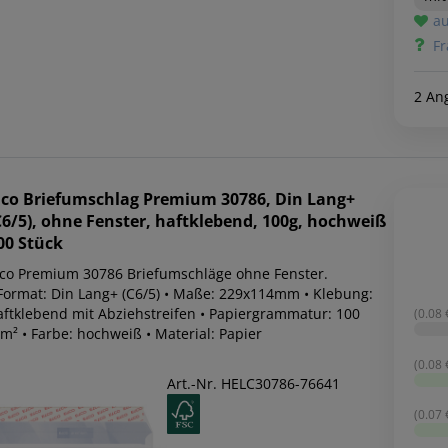
au
Fr
2 An
lco
Briefumschlag Premium 30786, Din Lang+
C6/5), ohne Fenster, haftklebend, 100g, hochweiß
00 Stück
lco Premium 30786 Briefumschläge ohne Fenster.
 Format: Din Lang+ (C6/5) • Maße: 229x114mm • Klebung:
aftklebend mit Abziehstreifen • Papiergrammatur: 100
(0.08 €
m² • Farbe: hochweiß • Material: Papier
(0.08 €
Art.-Nr. HELC30786-76641
(0.07 €