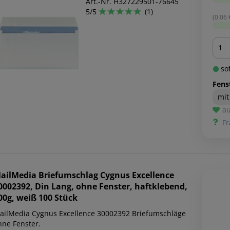
Art.-Nr. H327229501-76645
5/5
(1)
(0.06 €
Men
sof
Fens
mit
au
Fr
ailMedia
Briefumschlag Cygnus Excellence
0002392, Din Lang, ohne Fenster, haftklebend,
00g, weiß 100 Stück
ailMedia Cygnus Excellence 30002392 Briefumschläge
hne Fenster.