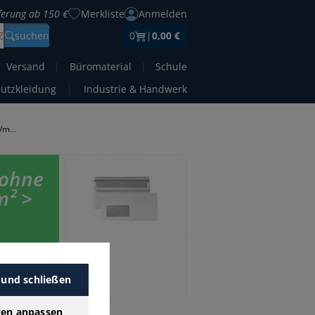
eferung ab 150 €
Merkliste
Anmelden
Z
suchen
0
|
0,00 €
Versand
|
Büromaterial
|
Schule
hutzkleidung
|
Industrie & Handwerk
Briefumschläge Din Lang 100 g/m² ohne Fenster
 ohne
m² >
günstigen
 mit
 und schließen
gen anpassen