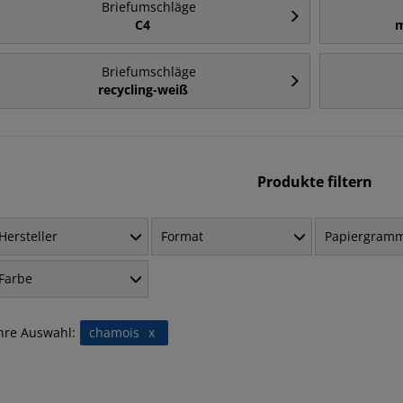
Briefumschläge
C4
m
Briefumschläge
recycling-weiß
Produkte filtern
Hersteller
Format
Papiergram
Farbe
hre Auswahl:
chamois
x