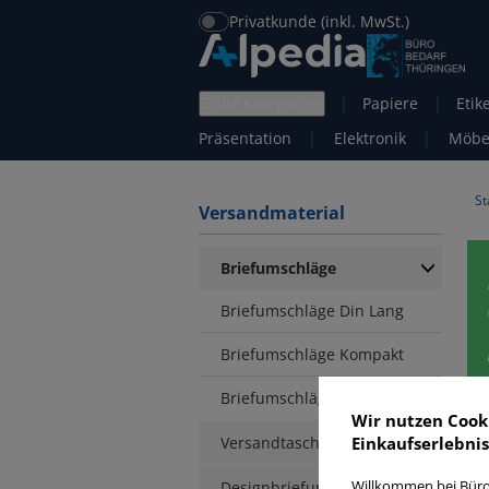
Privatkunde (inkl. MwSt.)
alle Kategorien
|
Papiere
|
Etik
Präsentation
|
Elektronik
|
Möbe
St
Versandmaterial
Briefumschläge
Briefumschläge Din Lang
Briefumschläge Kompakt
Briefumschläge C6
Wir nutzen Cook
Versandtaschen
Einkaufserlebnis
B
Designbriefumschläge
Willkommen bei Büro