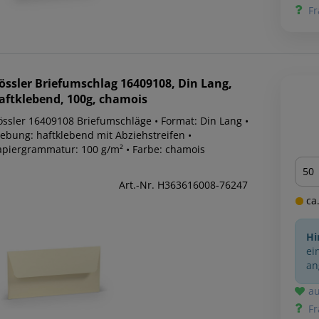
Fr
össler
Briefumschlag 16409108, Din Lang,
aftklebend, 100g, chamois
össler 16409108 Briefumschläge • Format: Din Lang •
lebung: haftklebend mit Abziehstreifen •
apiergrammatur: 100 g/m² • Farbe: chamois
Men
Art.-Nr. H363616008-76247
ca.
Hi
ei
an
au
Fr