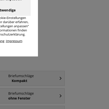
twendige
okie-Einstellungen
r darüber erfahren,
stellungen anpassen“
nformationen finden
enschutzerklärung.
äge C6
ung
Impressum
Briefumschläge
Kompakt
Briefumschläge
ohne Fenster