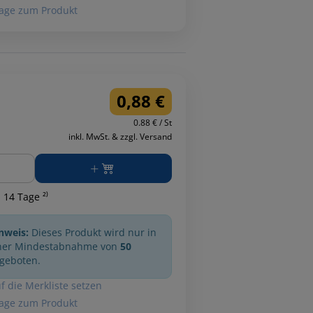
age zum Produkt
0,88 €
0.88 € / St
inkl. MwSt. & zzgl. Versand
ge
 14 Tage ²⁾
nweis:
Dieses Produkt wird nur in
ner Mindestabnahme von
50
geboten.
f die Merkliste setzen
age zum Produkt