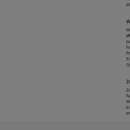
b
W
W
c
Ju
h
f
E
Qu
Z
Z
f
W
e
e