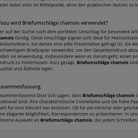
leibt dabei stets im Mittelpunkt, ohne den praktischen Nutzen zu b
ozu wird Briefumschläge chamois verwendet?
er auf der Suche nach dem perfekten Umschlag für besondere Anlä
hamois
fündig. Diese Umschläge eignen sich ideal für Hochzeitse
biläumsfeiern, bei denen eine edle Präsentation gefragt ist. Sie w
ochwertigem Briefpapier verwendet, um den Gesamteindruck abzu
inden sie Anwendung, insbesondere wenn es darum geht, einen prof
indruck zu hinterlassen. Kurz gesagt,
Briefumschläge chamois
sind
alität und Ästhetik legen.
usammenfassung
usammenfassend lässt sich sagen, dass
Briefumschläge chamois
s
unktional sind. Ihre charakteristische Cremefarbe und die hohe Pap
ahl für eine Vielzahl von Anlässen. Ob für persönliche oder gesch
ine elegante Möglichkeit, Korrespondenzen zu präsentieren. In u
rlesene Auswahl an
Briefumschläge chamois
, die jedem Schreiben 