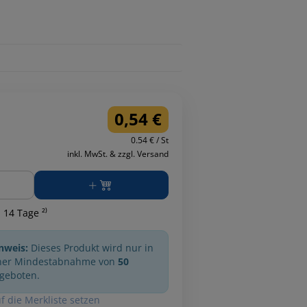
0,54 €
0.54 € / St
inkl. MwSt. & zzgl. Versand
ge
 14 Tage ²⁾
nweis:
Dieses Produkt wird nur in
ner Mindestabnahme von
50
geboten.
f die Merkliste setzen