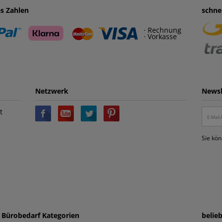
es Zahlen
schne
· Rechnung
· Vorkasse
Netzwerk
Newsl
t
Sie kön
e Bürobedarf Kategorien
belie