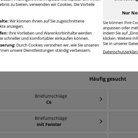
ebnis zu bieten, verwenden wir Cookies. Die Vorteile
Nur No
alte:
Wir können Ihnen auf Sie zugeschnittene
Sie können Ihre Co
te anzeigen.
anpassen oder meh
fen:
Ihre Vorlieben und Warenkorbinhalte werden
indem Sie auf „Ein
Sie schneller und komfortabler einkaufen können.
klicken. Weitere I
Sie in unserer Dat
sserung:
Durch Cookies verstehen wir, wie Sie unseren
Briefumschläge Din
Briefumschläge
nen unsere Dienstleistungen ständig verbessern.
Briefumschl
Datenschutzerklär
Lang
Kompakt
Häufig gesucht
Briefumschläge
C6
Briefumschläge
mit Fenster