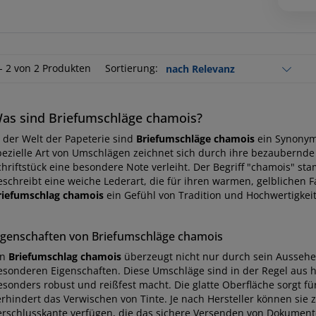
 - 2 von 2 Produkten
Sortierung:
as sind Briefumschläge chamois?
n der Welt der Papeterie sind
Briefumschläge chamois
ein Synonym 
pezielle Art von Umschlägen zeichnet sich durch ihre bezaubernd
chriftstück eine besondere Note verleiht. Der Begriff "chamois" 
eschreibt eine weiche Lederart, die für ihren warmen, gelblichen Fa
riefumschlag chamois
ein Gefühl von Tradition und Hochwertigkeit
igenschaften von Briefumschläge chamois
in
Briefumschlag chamois
überzeugt nicht nur durch sein Aussehe
esonderen Eigenschaften. Diese Umschläge sind in der Regel aus h
esonders robust und reißfest macht. Die glatte Oberfläche sorgt 
erhindert das Verwischen von Tinte. Je nach Hersteller können sie
erschlusskante verfügen, die das sichere Versenden von Dokumenten