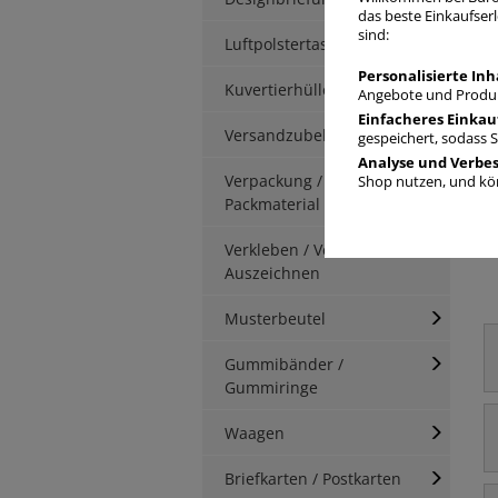
das beste Einkaufserl
sind:
Luftpolstertaschen
Personalisierte Inh
Kuvertierhüllen
Angebote und Produk
Einfacheres Einkau
Versandzubehör
gespeichert, sodass 
Analyse und Verbe
Verpackung / Kartonage /
Shop nutzen, und kön
Packmaterial
Verkleben / Verschnüren /
Auszeichnen
Musterbeutel
Gummibänder /
Gummiringe
Waagen
Briefkarten / Postkarten