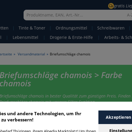
gratis Li
A-
etten
|
Tinte & Toner
|
Ordnungsmittel
|
Schreibwaren
|
l
|
Lebensmittel
|
Drogerie & Erste-Hilfe
|
Arbeits- & Sc
artseite
»
Versandmaterial
»
Briefumschläge chamois
Briefumschläge chamois > Farbe
chamois
Briefumschläge chamois in bester Qualität zum günstigen Preis. Finden 
Briefumschläge chamois mit unserer Filter-Funktion.
ies und andere Technologien, um Ihr
Akzeptieren
 zu verbessern!
riefumschläge chamois
Einstellun
bedarf Thüringen, ihrem Alpedia Marktplatz! Um Ihnen