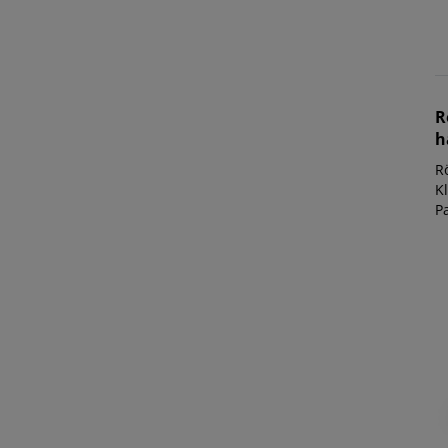
R
h
R
K
P