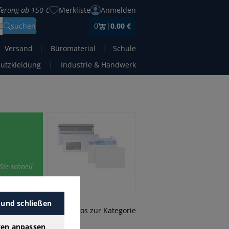
eferung ab 150 €
Merkliste
Anmelden
Z
suchen
0
|
0,00 €
Versand
|
Büromaterial
|
Schule
hutzkleidung
|
Industrie & Handwerk
Sie schnell
 und schließen
mehr Infos zur Kategorie
gen anpassen