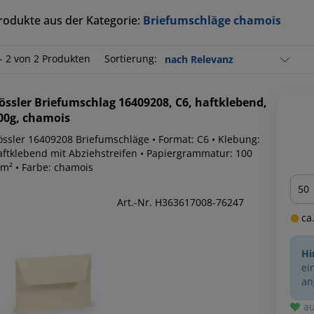
rodukte aus der Kategorie:
Briefumschläge chamois
 - 2 von 2 Produkten
Sortierung:
össler
Briefumschlag 16409208, C6, haftklebend,
00g, chamois
össler 16409208 Briefumschläge • Format: C6 • Klebung:
aftklebend mit Abziehstreifen • Papiergrammatur: 100
/m² • Farbe: chamois
Men
Art.-Nr. H363617008-76247
ca.
Hi
ei
an
au