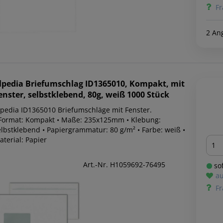
Fr
2 An
lpedia
Briefumschlag ID1365010, Kompakt, mit
enster, selbstklebend, 80g, weiß 1000 Stück
lpedia ID1365010 Briefumschläge mit Fenster.
 Format: Kompakt • Maße: 235x125mm • Klebung:
elbstklebend • Papiergrammatur: 80 g/m² • Farbe: weiß •
Men
terial: Papier
Art.-Nr. H1059692-76495
sof
au
Fr