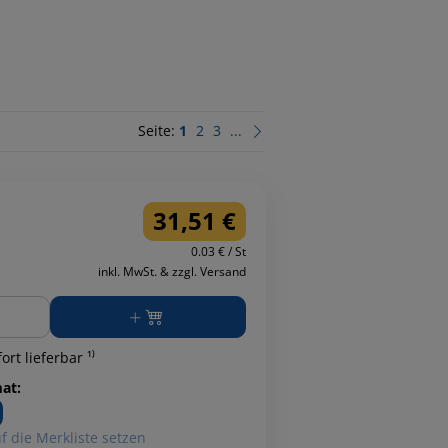
Seite:
1
2
3
...
31,51 €
0.03 € / St
inkl. MwSt. & zzgl. Versand
ge
ort lieferbar ¹⁾
at:
f die Merkliste setzen