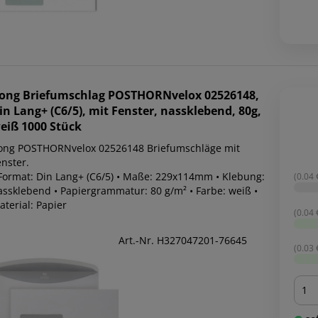
ong
Briefumschlag POSTHORNvelox 02526148,
in Lang+ (C6/5), mit Fenster, nassklebend, 80g,
eiß 1000 Stück
ong POSTHORNvelox 02526148 Briefumschläge mit
nster.
 Format: Din Lang+ (C6/5) • Maße: 229x114mm • Klebung:
(0.04 €
assklebend • Papiergrammatur: 80 g/m² • Farbe: weiß •
terial: Papier
(0.04 €
Art.-Nr. H327047201-76645
(0.03 €
Men