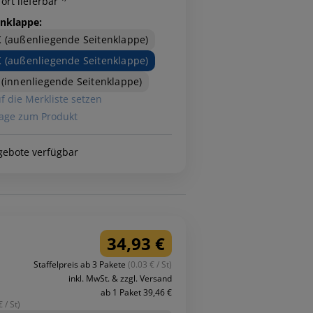
ort lieferbar ¹⁾
enklappe:
 (außenliegende Seitenklappe)
 (außenliegende Seitenklappe)
 (innenliegende Seitenklappe)
f die Merkliste setzen
age zum Produkt
gebote verfügbar
34,93 €
Staffelpreis ab 3 Pakete
(0.03 € / St)
inkl. MwSt. & zzgl. Versand
ab 1 Paket 39,46 €
 / St)