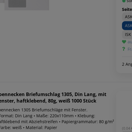
sof
Seit
ASK
ASK
ISK
au
Fr
2 An
oennecken
Briefumschlag 1305, Din Lang, mit
enster, haftklebend, 80g, weiß 1000 Stück
oennecken 1305 Briefumschläge mit Fenster.
 Format: Din Lang • Maße: 220x110mm • Klebung:
aftklebend mit Abziehstreifen • Papiergrammatur: 80 g/m²
Farbe: weiß • Material: Papier
(0.04 €