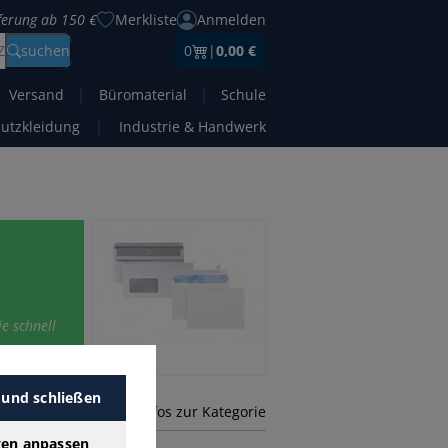
eferung ab 150 €
Merkliste
Anmelden
Z
suchen
0
|
0,00 €
Versand
|
Büromaterial
|
Schule
hutzkleidung
|
Industrie & Handwerk
e schnell
 und schließen
mehr Infos zur Kategorie
gen anpassen