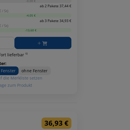
-0,00 €
ab 2 Pakete 37,44 €
 / St)
-4,05 €
ab 3 Pakete 34,93 €
 / St)
-13,60 €
ge
ort lieferbar ¹⁾
ter:
 Fenster
ohne Fenster
f die Merkliste setzen
age zum Produkt
36,93 €