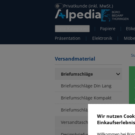
Privatkunde (inkl. MwSt.)
alle Kategorien
|
Papiere
|
Etik
Präsentation
|
Elektronik
|
Möbe
St
Versandmaterial
Briefumschläge
Briefumschläge Din Lang
Briefumschläge Kompakt
Briefumschläge C6
Wir nutzen Cook
Versandtaschen
Einkaufserlebnis
B
Designbriefumschläge
Willkommen bei Büro