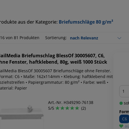
rodukte aus der Kategorie:
Briefumschläge 80 g/m²
-16 von 81 Produkten
Sortierung:
ailMedia
Briefumschlag BlessOf 30005607, C6,
hne Fenster, haftklebend, 80g, weiß 1000 Stück
ailMedia BlessOf 30005607 Briefumschläge ohne Fenster.
 Format: C6 • Maße: 162x114mm • Klebung: haftklebend mit
bziehstreifen • Papiergrammatur: 80 g/m² • Farbe: weiß •
Men
terial: Papier
Art.-Nr. H349290-76138
sof
5/5
(2)
Form
C6
au