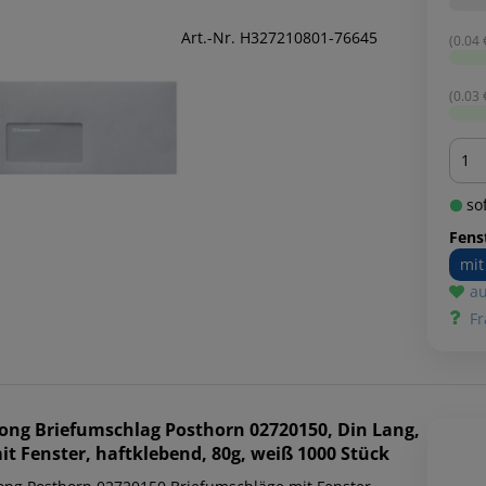
Art.-Nr. H327210801-76645
(0.04 €
(0.03 €
Men
sof
Fens
mit
au
Fr
ong
Briefumschlag Posthorn 02720150, Din Lang,
it Fenster, haftklebend, 80g, weiß 1000 Stück