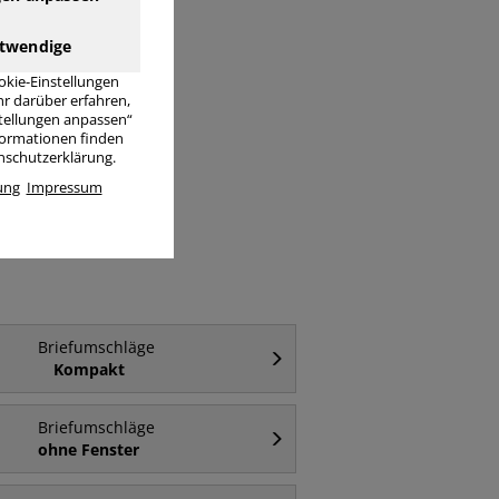
twendige
okie-Einstellungen
r darüber erfahren,
stellungen anpassen“
nformationen finden
enschutzerklärung.
äge C6
ung
Impressum
Briefumschläge
Kompakt
Briefumschläge
ohne Fenster