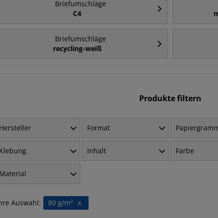
Briefumschläge
C4
m
Briefumschläge
recycling-weiß
Produkte filtern
Hersteller
Format
Papiergram
Klebung
Inhalt
Farbe
Material
hre Auswahl:
80 g/m²
x