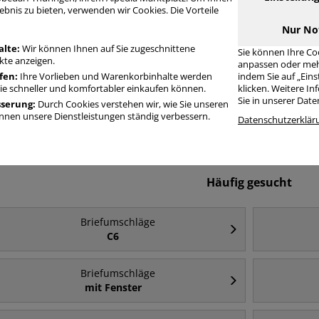
ebnis zu bieten, verwenden wir Cookies. Die Vorteile
Nur No
alte:
Wir können Ihnen auf Sie zugeschnittene
Sie können Ihre Co
te anzeigen.
anpassen oder meh
fen:
Ihre Vorlieben und Warenkorbinhalte werden
indem Sie auf „Ein
Sie schneller und komfortabler einkaufen können.
klicken. Weitere I
Sie in unserer Dat
sserung:
Durch Cookies verstehen wir, wie Sie unseren
Briefumschläge Din
Briefumschläge
nen unsere Dienstleistungen ständig verbessern.
Briefumschl
Datenschutzerklär
Lang
Kompakt
Häufig gesucht
Briefumschläge
C6
Briefumschläge
mit Fenster