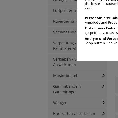
das beste Einkaufserl
sind:
Luftpolstertaschen
Personalisierte Inh
Kuvertierhüllen
Angebote und Produk
Einfacheres Einkau
Versandzubehör
gespeichert, sodass 
Analyse und Verbe
Verpackung / Kartonage /
Shop nutzen, und kön
Packmaterial
Verkleben / Verschnüren /
Auszeichnen
Musterbeutel
Gummibänder /
Gummiringe
Waagen
Briefkarten / Postkarten