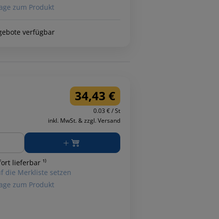
age zum Produkt
gebote verfügbar
34,43 €
0.03 € / St
inkl. MwSt. & zzgl. Versand
ge
ort lieferbar ¹⁾
f die Merkliste setzen
age zum Produkt