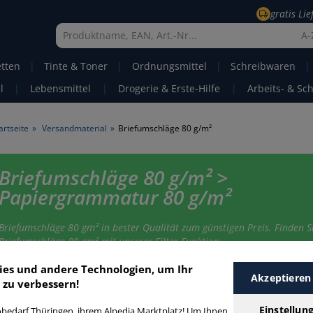
gratis Li
A-
etten
|
Tinte & Toner
|
Ordnungsmittel
|
Schreibwaren
|
l
|
Lebensmittel
|
Drogerie & Erste-Hilfe
|
Arbeits- & Sc
artseite
»
Versandmaterial
»
Briefumschläge 80 g/m²
Briefumschläge 80 g/m² >
Papiergrammatur 80 g/m²
Briefumschläge 80 gm² in bester Qualität zum günstigen Preis. Finden Si
Briefumschläge 80 gm² mit unserer Filter-Funktion.
ies und andere Technologien, um Ihr
Akzeptieren
 zu verbessern!
riefumschläge 80 g/m²
Einstellun
bedarf Thüringen, ihrem Alpedia Marktplatz! Um Ihnen