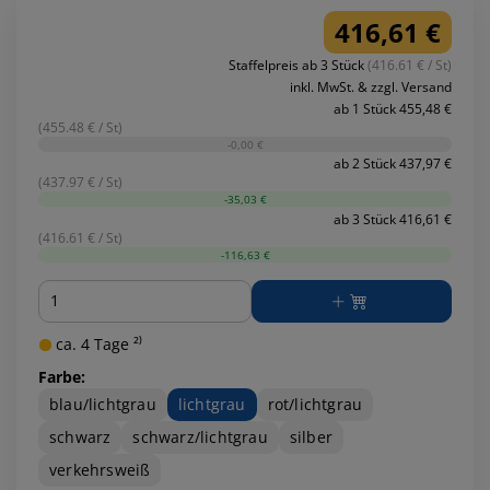
416,61 €
Staffelpreis ab 3 Stück
(416.61 € / St)
inkl. MwSt. & zzgl. Versand
ab 1 Stück 455,48 €
(455.48 € / St)
-0,00 €
ab 2 Stück 437,97 €
(437.97 € / St)
-35,03 €
ab 3 Stück 416,61 €
(416.61 € / St)
-116,63 €
Menge
ca. 4 Tage ²⁾
Farbe:
blau/lichtgrau
lichtgrau
rot/lichtgrau
schwarz
schwarz/lichtgrau
silber
verkehrsweiß