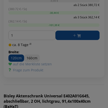
-0,00 €
ab 2 Stück 380,72 €
(380.72 € / St)
-30,44 €
ab 3 Stück 362,14 €
(362.14 € / St)
-101,39 €
Menge
ca. 8 Tage ²⁾
Breite:
120cm
160cm
auf die Merkliste setzen
Frage zum Produkt
Bisley
Aktenschrank Universal E402A01G645,
abschließbar, 2 OH, lichtgrau, 91,4x100x40cm
(BxHxT)