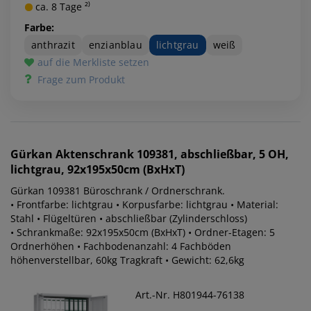
ca. 8 Tage ²⁾
Farbe:
anthrazit
enzianblau
lichtgrau
weiß
auf die Merkliste setzen
Frage zum Produkt
Gürkan
Aktenschrank 109381, abschließbar, 5 OH,
lichtgrau, 92x195x50cm (BxHxT)
Gürkan 109381 Büroschrank / Ordnerschrank.
• Frontfarbe: lichtgrau • Korpusfarbe: lichtgrau • Material:
Stahl • Flügeltüren • abschließbar (Zylinderschloss)
• Schrankmaße: 92x195x50cm (BxHxT) • Ordner-Etagen: 5
Ordnerhöhen • Fachbodenanzahl: 4 Fachböden
höhenverstellbar, 60kg Tragkraft • Gewicht: 62,6kg
Art.-Nr. H801944-76138