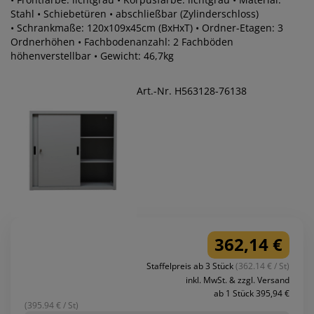
Stahl • Schiebetüren • abschließbar (Zylinderschloss)
• Schrankmaße: 120x109x45cm (BxHxT) • Ordner-Etagen: 3
Ordnerhöhen • Fachbodenanzahl: 2 Fachböden
höhenverstellbar • Gewicht: 46,7kg
Art.-Nr. H563128-76138
362,14 €
Staffelpreis ab 3 Stück
(362.14 € / St)
inkl. MwSt. & zzgl. Versand
ab 1 Stück 395,94 €
(395.94 € / St)