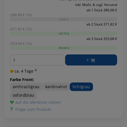
inkl. MwSt. & zzgl. Versand
ab 1 Stück 386,68 €
(386.68 € / St)
-0,00 €
ab 2 Stück 371,82 €
(371.82 € / St)
-29,73 €
ab 3 Stück 353,68 €
(353.68 € / St)
-99,00 €
Menge
ca. 4 Tage ²⁾
Farbe Front:
anthrazitgrau
kardinalrot
lichtgrau
oxfordblau
auf die Merkliste setzen
Frage zum Produkt