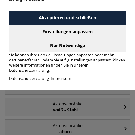
Akzeptieren und schließen
Häufig gesucht
Einstellungen anpassen
Aktenschränke
Holz - Aktenschrank
Nur Notwendige
Sie können Ihre Cookie-Einstellungen anpassen oder mehr
darüber erfahren, indem Sie auf „Einstellungen anpassen“ klicken.
Aktenschränke
Weitere Informationen finden Sie in unserer
Stahl
Datenschutzerklärung.
Datenschutzerklärung
Impressum
Aktenschränke
60cm
Aktenschränke
weiß - Stahl
Aktenschränke
ahorn