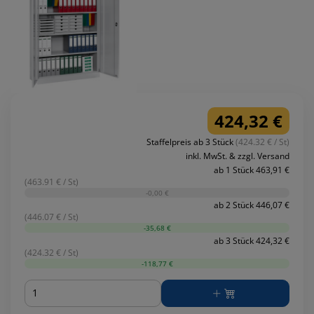
424,32 €
Staffelpreis ab 3 Stück
(424.32 € / St)
inkl. MwSt. & zzgl. Versand
ab 1 Stück 463,91 €
(463.91 € / St)
-0,00 €
ab 2 Stück 446,07 €
(446.07 € / St)
-35,68 €
ab 3 Stück 424,32 €
(424.32 € / St)
-118,77 €
Menge