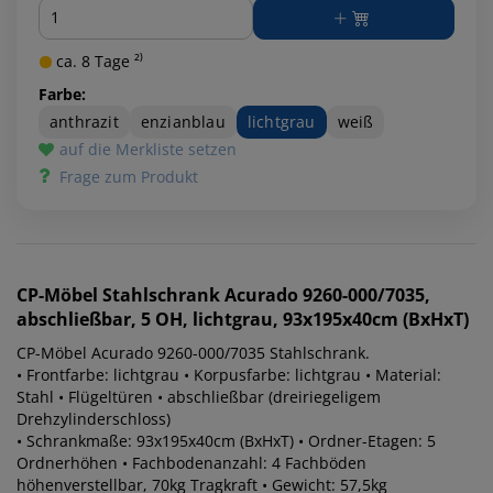
Menge
ca. 8 Tage ²⁾
Farbe:
anthrazit
enzianblau
lichtgrau
weiß
auf die Merkliste setzen
Frage zum Produkt
CP-Möbel
Stahlschrank Acurado 9260-000/7035,
abschließbar, 5 OH, lichtgrau, 93x195x40cm (BxHxT)
CP-Möbel Acurado 9260-000/7035 Stahlschrank.
• Frontfarbe: lichtgrau • Korpusfarbe: lichtgrau • Material:
Stahl • Flügeltüren • abschließbar (dreiriegeligem
Drehzylinderschloss)
• Schrankmaße: 93x195x40cm (BxHxT) • Ordner-Etagen: 5
Ordnerhöhen • Fachbodenanzahl: 4 Fachböden
höhenverstellbar, 70kg Tragkraft • Gewicht: 57,5kg