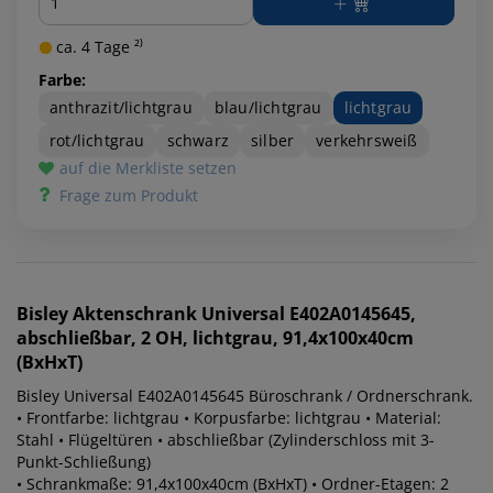
ca. 4 Tage ²⁾
Farbe:
anthrazit/lichtgrau
blau/lichtgrau
lichtgrau
rot/lichtgrau
schwarz
silber
verkehrsweiß
auf die Merkliste setzen
Frage zum Produkt
Bisley
Aktenschrank Universal E402A0145645,
abschließbar, 2 OH, lichtgrau, 91,4x100x40cm
(BxHxT)
Bisley Universal E402A0145645 Büroschrank / Ordnerschrank.
• Frontfarbe: lichtgrau • Korpusfarbe: lichtgrau • Material:
Stahl • Flügeltüren • abschließbar (Zylinderschloss mit 3-
Punkt-Schließung)
• Schrankmaße: 91,4x100x40cm (BxHxT) • Ordner-Etagen: 2