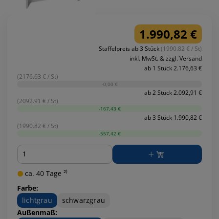
1.990,82 €
Staffelpreis ab 3 Stück
(1990.82 € / St)
inkl. MwSt. & zzgl. Versand
ab 1 Stück 2.176,63 €
(2176.63 € / St)
-0,00 €
ab 2 Stück 2.092,91 €
(2092.91 € / St)
-167,43 €
ab 3 Stück 1.990,82 €
(1990.82 € / St)
-557,42 €
Menge
ca. 40 Tage ²⁾
Farbe:
lichtgrau
schwarzgrau
Außenmaß: