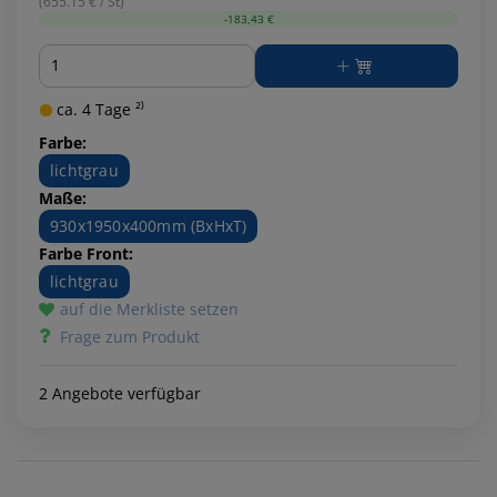
(655.15 € / St)
-183,43 €
Menge
ca. 4 Tage ²⁾
Farbe:
lichtgrau
Maße:
930x1950x400mm (BxHxT)
Farbe Front:
lichtgrau
auf die Merkliste setzen
Frage zum Produkt
2 Angebote verfügbar