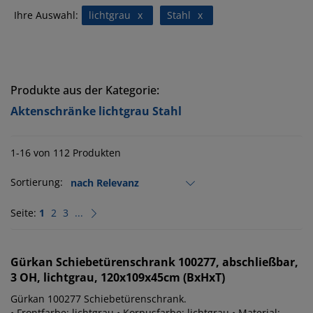
Ihre Auswahl:
lichtgrau
x
Stahl
x
Produkte aus der Kategorie:
Aktenschränke lichtgrau Stahl
1-16 von 112 Produkten
Sortierung:
Seite:
1
2
3
...
Gürkan
Schiebetürenschrank 100277, abschließbar,
3 OH, lichtgrau, 120x109x45cm (BxHxT)
Gürkan 100277 Schiebetürenschrank.
• Frontfarbe: lichtgrau • Korpusfarbe: lichtgrau • Material: