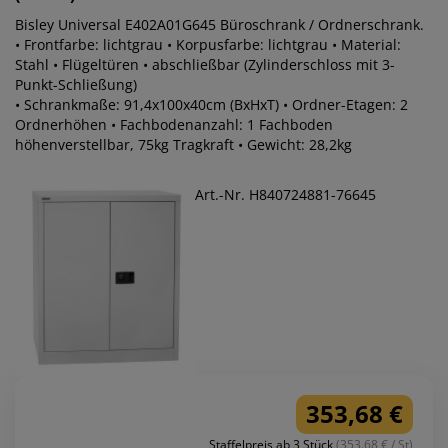
Bisley Universal E402A01G645 Büroschrank / Ordnerschrank.
• Frontfarbe: lichtgrau • Korpusfarbe: lichtgrau • Material:
Stahl • Flügeltüren • abschließbar (Zylinderschloss mit 3-
Punkt-Schließung)
• Schrankmaße: 91,4x100x40cm (BxHxT) • Ordner-Etagen: 2
Ordnerhöhen • Fachbodenanzahl: 1 Fachboden
höhenverstellbar, 75kg Tragkraft • Gewicht: 28,2kg
Art.-Nr. H840724881-76645
353,68 €
Staffelpreis ab 3 Stück
(353.68 € / St)