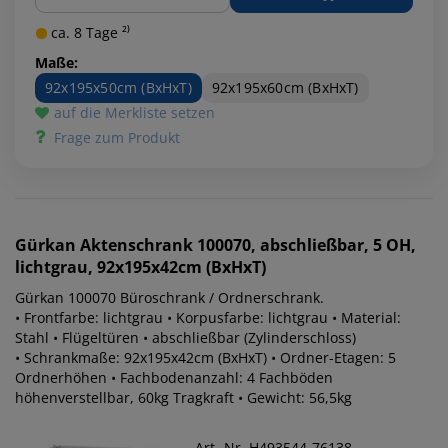
ca. 8 Tage ²⁾
Maße:
92x195x50cm (BxHxT)
92x195x60cm (BxHxT)
auf die Merkliste setzen
Frage zum Produkt
Gürkan
Aktenschrank 100070, abschließbar, 5 OH,
lichtgrau, 92x195x42cm (BxHxT)
Gürkan 100070 Büroschrank / Ordnerschrank.
• Frontfarbe: lichtgrau • Korpusfarbe: lichtgrau • Material:
Stahl • Flügeltüren • abschließbar (Zylinderschloss)
• Schrankmaße: 92x195x42cm (BxHxT) • Ordner-Etagen: 5
Ordnerhöhen • Fachbodenanzahl: 4 Fachböden
höhenverstellbar, 60kg Tragkraft • Gewicht: 56,5kg
Art.-Nr. H493544-76138