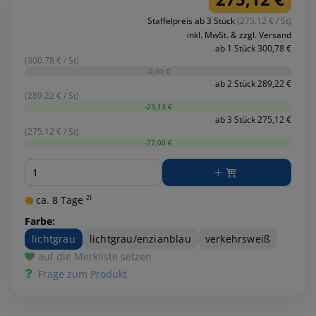
Staffelpreis ab 3 Stück
(275.12 € / St)
inkl. MwSt. & zzgl. Versand
ab 1 Stück 300,78 €
(300.78 € / St)
-0,00 €
ab 2 Stück 289,22 €
(289.22 € / St)
-23,13 €
ab 3 Stück 275,12 €
(275.12 € / St)
-77,00 €
Menge
ca. 8 Tage ²⁾
Farbe:
lichtgrau
lichtgrau/enzianblau
verkehrsweiß
auf die Merkliste setzen
Frage zum Produkt