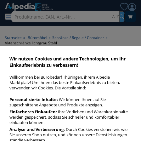
A-Z
Startseite
»
Büromöbel
»
Schränke / Regale / Container
»
Aktenschränke lichtgrau Stahl
Wir nutzen Cookies und andere Technologien, um Ihr
Aktenschränke lichtgrau
Einkaufserlebnis zu verbessern!
Stahl > Material Stahl > Farbe
Willkommen bei Bürobedarf Thüringen, ihrem Alpedia
lichtgrau
Marktplatz! Um Ihnen das beste Einkaufserlebnis zu bieten,
verwenden wir Cookies. Die Vorteile sind:
Aktenschränke lichtgrau Stahl in bester Qualität zum
Personalisierte Inhalte:
Wir können Ihnen auf Sie
günstigen Preis. Finden Sie schnell Aktenschränke lichtgrau
zugeschnittene Angebote und Produkte anzeigen.
Stahl mit unserer Filter-Funktion.
Einfacheres Einkaufen:
Ihre Vorlieben und Warenkorbinhalte
werden gespeichert, sodass Sie schneller und komfortabler
einkaufen können.
Aktenschränke lichtgrau Stahl
Analyse und Verbesserung:
Durch Cookies verstehen wir, wie
Sie unseren Shop nutzen, und können unsere Dienstleistungen
mehr Infos zur Kategorie
ständig verbessern.