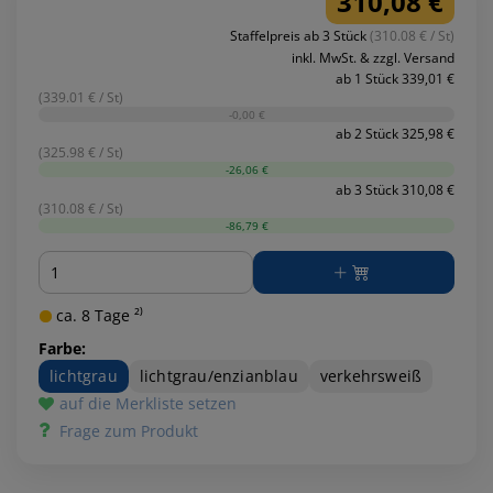
310,08 €
Staffelpreis ab 3 Stück
(310.08 € / St)
inkl. MwSt. & zzgl. Versand
ab 1 Stück 339,01 €
(339.01 € / St)
-0,00 €
ab 2 Stück 325,98 €
(325.98 € / St)
-26,06 €
ab 3 Stück 310,08 €
(310.08 € / St)
-86,79 €
Menge
ca. 8 Tage ²⁾
Farbe:
lichtgrau
lichtgrau/enzianblau
verkehrsweiß
auf die Merkliste setzen
Frage zum Produkt