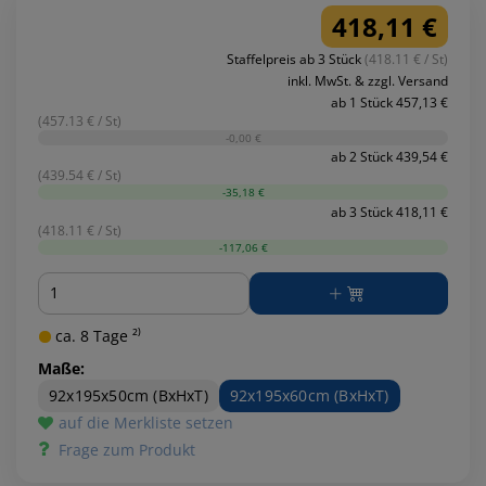
418,11 €
Staffelpreis ab 3 Stück
(418.11 € / St)
inkl. MwSt. & zzgl. Versand
ab 1 Stück 457,13 €
(457.13 € / St)
-0,00 €
ab 2 Stück 439,54 €
(439.54 € / St)
-35,18 €
ab 3 Stück 418,11 €
(418.11 € / St)
-117,06 €
Menge
ca. 8 Tage ²⁾
Maße:
92x195x50cm (BxHxT)
92x195x60cm (BxHxT)
auf die Merkliste setzen
Frage zum Produkt