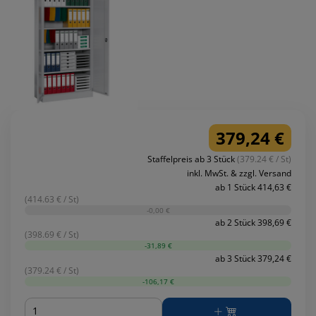
379,24 €
Staffelpreis ab 3 Stück
(379.24 € / St)
inkl. MwSt. & zzgl. Versand
ab 1 Stück 414,63 €
(414.63 € / St)
-0,00 €
ab 2 Stück 398,69 €
(398.69 € / St)
-31,89 €
ab 3 Stück 379,24 €
(379.24 € / St)
-106,17 €
Menge