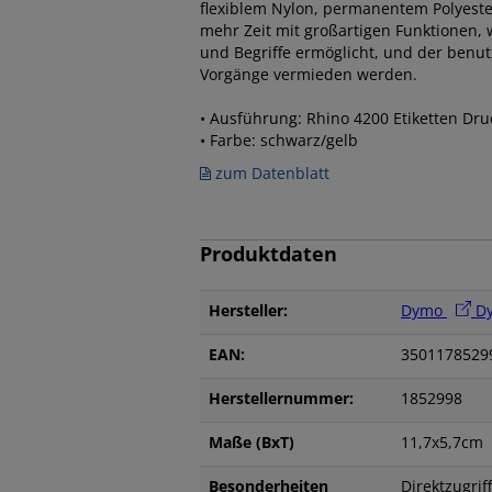
flexiblem Nylon, permanentem Polyeste
mehr Zeit mit großartigen Funktionen, w
und Begriffe ermöglicht, und der benut
Vorgänge vermieden werden.
• Ausführung: Rhino 4200 Etiketten Dr
• Farbe: schwarz/gelb
zum Datenblatt
Produktdaten
Hersteller:
Dymo
Dy
EAN:
3501178529
Herstellernummer:
1852998
Maße (BxT)
11,7x5,7cm
Besonderheiten
Direktzugri