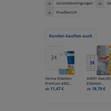
Garantiebedingungen
Ga
Pruefbericht
Kunden kauften auch
Herma
Etiketten
AVERY Zweckf
Premium 4360,
Etiketten
weiß, 70x36mm,
11,47 €
ultragrip 3490
18,79 €
ab
ab
rechteckig
weiß, 70x36m
rechteckig