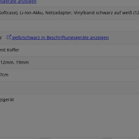
gsgeräte anzeigen
(Softcase), Li-Ion-Akku, Netzadapter, Vinylband schwarz auf weiß (
arz
gelb/schwarz in Beschriftungsgeräte anzeigen
it Koffer
 12mm, 19mm
,7cm
gsgerät