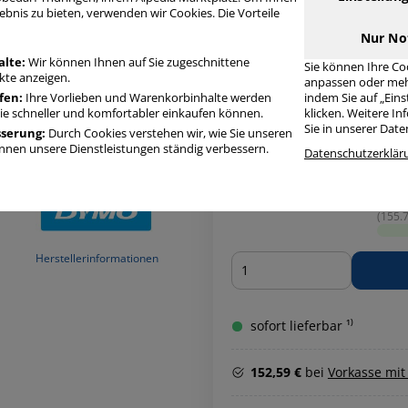
ebnis zu bieten, verwenden wir Cookies. Die Vorteile
Nur No
alte:
Wir können Ihnen auf Sie zugeschnittene
Sie können Ihre Co
te anzeigen.
anpassen oder meh
fen:
Ihre Vorlieben und Warenkorbinhalte werden
indem Sie auf „Ein
Sie schneller und komfortabler einkaufen können.
klicken. Weitere I
(174.4
Sie in unserer Dat
sserung:
Durch Cookies verstehen wir, wie Sie unseren
nen unsere Dienstleistungen ständig verbessern.
Datenschutzerklär
(164.5
(155.7
Herstellerinformationen
Menge
sofort lieferbar ¹⁾
152,59 €
bei
Vorkasse mit