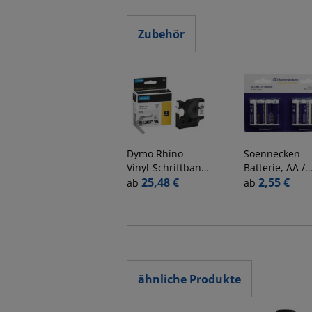
Zubehör
Dymo
Rhino
Soennecken
Vinyl-Schriftband
Batterie, AA /
18444 12mm x
25,48 €
Mignon / LR06
2,55 €
ab
ab
5,5m
1,5 Volt
schwarz/weiß
flexibel
selbstklebend
ähnliche Produkte