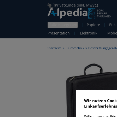
Privatkunde (inkl. MwSt.)
alle Kategorien
|
Papiere
|
Etik
Präsentation
|
Elektronik
|
Möbe
Startseite
»
Bürotechnik
»
Beschriftungsgerät
Wir nutzen Cook
Einkaufserlebnis
Willkommen bei Büro