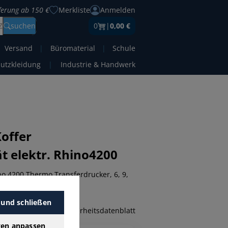
eferung ab 150 €
Merkliste
Anmelden
Z
suchen
0
|
0,00 €
Versand
|
Büromaterial
|
Schule
hutzkleidung
|
Industrie & Handwerk
Koffer
t elektr. Rhino4200
o 4200 Thermo Transferdrucker, 6, 9,
ktdaten
Datenblatt
 und schließen
Sicherheitsdatenblatt
gen anpassen