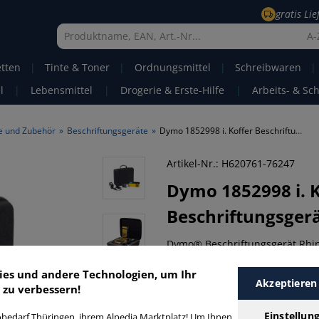
gratis Li
A-
etten
|
Tinte & Toner
|
Ordnungsmittel
|
Schreibwaren
|
l
|
Lebensmittel
|
Drogerie & Erste-Hilfe
|
Arbeits- & Sc
e und Zubehör
»
Beschriftungsgeräte
»
Dymo 1852998 i. Koffer Beschriftungsgerät elektr. Rhino4200
Artikel-Nr.: H620761-76247
Dymo
1852998 i. 
Beschriftungsgerä
Dymo® Beschriftungsgerät Rhin
12, 19 mm
ies und andere Technologien, um Ihr
Artikelbeschreibung
Produ
Akzeptieren
 zu verbessern!
Einstellun
bedarf Thüringen, ihrem Alpedia Marktplatz! Um Ihnen