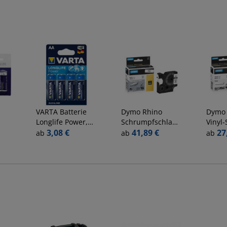
VARTA
Batterie
Dymo
Rhino
Dymo
Longlife Power,
Schrumpfschlauch
Vinyl
,
AA / Mignon /
3,08 €
18053 9mm x
41,89 €
18445
27
ab
ab
ab
LR06, 1,5 Volt
1,5m
5,5m
schwarz/weiß
schwa
hitzebeständig
flexib
selbs