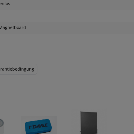
enlos
-Magnetboard
rantiebedingung