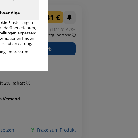
twendige
1.131,31 €
okie-Einstellungen
r darüber erfahren,
(1131.31 € / St)
stellungen anpassen“
inkl. MwSt.
zzgl.
Versand
nformationen finden
enschutzerklärung.
in den Warenkorb
ung
Impressum
it 2% Rabatt
is Versand
 setzen
Frage zum Produkt