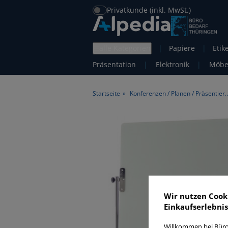
Privatkunde (inkl. MwSt.)
alle Kategorien
|
Papiere
|
Etik
Präsentation
|
Elektronik
|
Möbe
Startseite
»
Konferenzen / Planen / 
Wir nutzen Cook
Einkaufserlebnis
Willkommen bei Büro