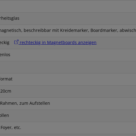
rheitsglas
magnetisch, beschreibbar mit Kreidemarker, Boardmarker, abwisc
teckig
rechteckig in Magnetboards anzeigen
enlos
format
120cm
Rahmen, zum Aufstellen
ollen
 Foyer, etc.