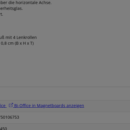
über die horizontale Achse.
erheitsglas.
t.
ß mit 4 Lenkrollen
0,8 cm (B x H x T)
fice
Bi-Office in Magnetboards anzeigen
750106753
450