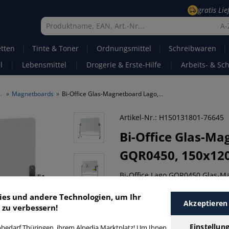
gratis Li
A-
etten
|
Tinte & Toner
|
Ordnungsmittel
|
Schreibwaren
|
l
|
Lebensmittel
|
Drogerie & Erste-Hilfe
|
Arbeits- & Sc
Präsentieren
»
Magnetboards
»
Bi-Office Glas-Magnetboard Lago, GQR0450, 150x120cm, Glas, rahmenlos
Artikel-Nr.: H150131801-76645
Bi-Office
Glas-Ma
GQR0450, 150x120
Bi-Office Lago GQR0450 Glas-Ma
Montagematerial und mit Rollen
ies und andere Technologien, um Ihr
• Maße: 150x120cm (BxH) • Tafel
Akzeptieren
 zu verbessern!
Material des Rahmens: rahmenl
Artikelbeschreibung
Produ
Einstellun
bedarf Thüringen, ihrem Alpedia Marktplatz! Um Ihnen