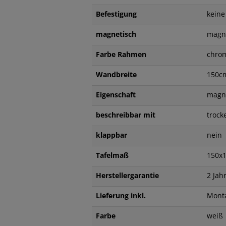
Befestigung
keine
magnetisch
magn
Farbe Rahmen
chro
Wandbreite
150c
Eigenschaft
magne
beschreibbar mit
trock
klappbar
nein
Tafelmaß
150
Herstellergarantie
2 Jah
Lieferung inkl.
Mont
Farbe
wei