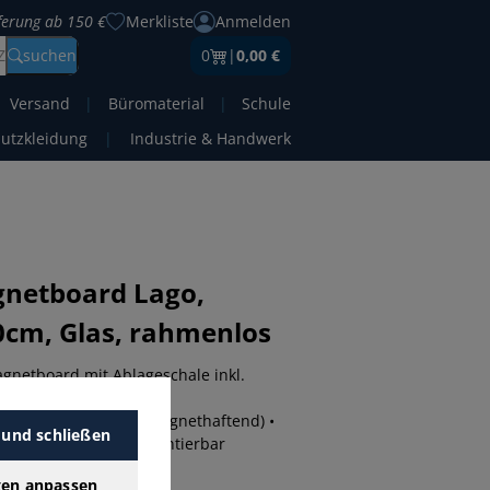
eferung ab 150 €
Merkliste
Anmelden
Z
suchen
0
|
0,00 €
Versand
|
Büromaterial
|
Schule
hutzkleidung
|
Industrie & Handwerk
gnetboard Lago,
cm, Glas, rahmenlos
gnetboard mit Ablageschale inkl.
 (fahrbar/mobil).
material: Glas (Glas magnethaftend) •
 und schließen
os • in Querformat montierbar
ktdaten
Datenblatt
gen anpassen