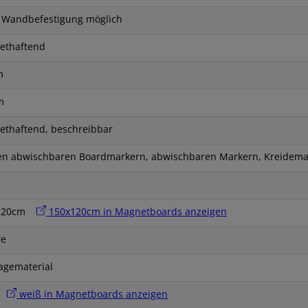
 Wandbefestigung möglich
ethaftend
m
m
thaftend, beschreibbar
en abwischbaren Boardmarkern, abwischbaren Markern, Kreidema
x120cm
150x120cm in Magnetboards anzeigen
re
agematerial
ß
weiß in Magnetboards anzeigen