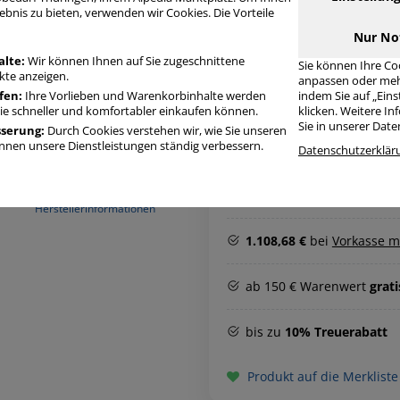
ebnis zu bieten, verwenden wir Cookies. Die Vorteile
Nur No
alte:
Wir können Ihnen auf Sie zugeschnittene
Sie können Ihre Co
te anzeigen.
anpassen oder meh
fen:
Ihre Vorlieben und Warenkorbinhalte werden
indem Sie auf „Ein
Sie schneller und komfortabler einkaufen können.
klicken. Weitere I
Sie in unserer Dat
Menge
sserung:
Durch Cookies verstehen wir, wie Sie unseren
nen unsere Dienstleistungen ständig verbessern.
Datenschutzerklär
ca. 5 Tage ²⁾
Herstellerinformationen
1.108,68 €
bei
Vorkasse m
ab 150 € Warenwert
grat
bis zu
10% Treuerabatt
Produkt auf die Merkliste