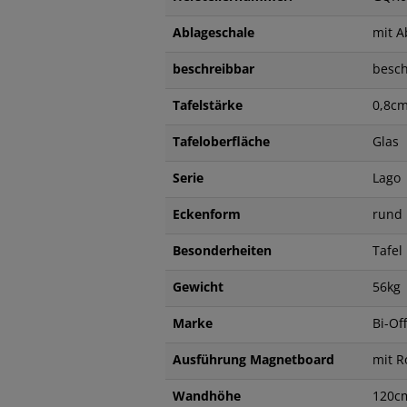
Ablageschale
mit A
beschreibbar
besc
Tafelstärke
0,8c
Tafeloberfläche
Glas
Serie
Lago
Eckenform
rund
Besonderheiten
Tafel
Gewicht
56kg
Marke
Bi-Off
Ausführung Magnetboard
mit 
Wandhöhe
120c