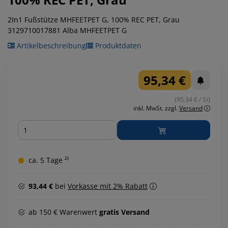
2In1 Fußstütze MHFEETPET G, 100% REC PET, Grau
3129710017881 Alba MHFEETPET G
Artikelbeschreibung
Produktdaten
95,34 €
(95.34 € / St)
inkl. MwSt.
zzgl.
Versand
Menge
ca. 5 Tage ²⁾
93,44 €
bei
Vorkasse mit 2% Rabatt
ab 150 € Warenwert
gratis Versand