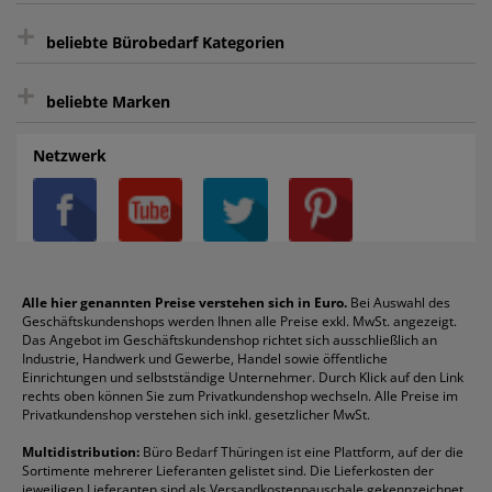
+
Bewertungs-Community
Sie können sich zu jeder Zeit abmelden.
Kontakt
beliebte Bürobedarf Kategorien
intelligentes Kundenkonto
Bürobedarf-Ratgeber
+
FAQ
Aktenvernichter
Haftnotizen
Prospekthüllen
beliebte Marken
Auftragspauschale
Archivboxen
Hängeregistratur
Registraturen
AGB
Batterien
Alco
Heftgeräte
Landré
Rückenschilder
Netzwerk
Datenschutz
Bleistifte
Avery/Zweckform
Heftstreifen
Leitz
Radiergummis
Privatsphäre-Einstellungen
Blöcke
Bic
Kaffee
Läufer
Schnellhefter
Über uns
Boardmarker
Canon
Klebeband
Melitta
Sichthüllen
Impressum
Briefablagen
Color Copy
Klebestifte
Navigator
Stehsammler
Reklamation / Retouren
Briefumschläge
Durable
Klemmmappen
Pentel
Taschenrechner
Alle hier genannten Preise verstehen sich in Euro.
Bei Auswahl des
Geschäftskundenshops werden Ihnen alle Preise exkl. MwSt. angezeigt.
Vertrag widerrufen (Privatkunden)
Druckerpatronen
DYMO
Kopierpapier
Pelikan
Textmarker
Das Angebot im Geschäftskundenshop richtet sich ausschließlich an
Rabatte & Aktionen
Etiketten
Edding
Korrekturmittel
Pilot
Tintenroller
Industrie, Handwerk und Gewerbe, Handel sowie öffentliche
Einrichtungen und selbstständige Unternehmer. Durch Klick auf den Link
Fineliner
Esselte
Kugelschreiber
Pritt
Tintenpatronen
rechts oben können Sie zum Privatkundenshop wechseln. Alle Preise im
Folienschreiber
Faber-Castell
Mappen
Schneider
Toilettenpapier
Privatkundenshop verstehen sich inkl. gesetzlicher MwSt.
Formulare
Fellowes
Ordner
Stabilo
Toner
Multidistribution:
Büro Bedarf Thüringen ist eine Plattform, auf der die
Sortimente mehrerer Lieferanten gelistet sind. Die Lieferkosten der
Gelschreiber
Franken
Packband
Staedtler
Versandmaterial
jeweiligen Lieferanten sind als Versandkostenpauschale gekennzeichnet