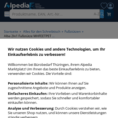
A-Z
Startseite
»
Alles für den Schreibtisch
»
Fußstützen
»
Alba 2In1 Fußstütze MHFEETPET G, 100% REC PET, Grau
Wir nutzen Cookies und andere Technologien, um Ihr
Einkaufserlebnis zu verbessern!
Willkommen bei Bürobedarf Thüringen, ihrem Alpedia
Marktplatz! Um Ihnen das beste Einkaufserlebnis zu bieten,
verwenden wir Cookies. Die Vorteile sind:
Personalisierte Inhalte:
Wir können Ihnen auf Sie
zugeschnittene Angebote und Produkte anzeigen.
Einfacheres Einkaufen:
Ihre Vorlieben und Warenkorbinhalte
werden gespeichert, sodass Sie schneller und komfortabler
einkaufen können.
Analyse und Verbesserung:
Durch Cookies verstehen wir, wie
Sie unseren Shop nutzen, und können unsere Dienstleistungen
ständig verbessern.