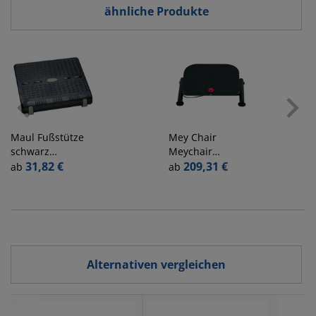
ähnliche Produkte
Maul
Fußstütze
Mey Chair
schwarz
Meychair
Kunststoff
31,82 €
Fußstütze 13209
209,31 €
ab
ab
schwarz
EFS 90 ESD sw
Alternativen vergleichen