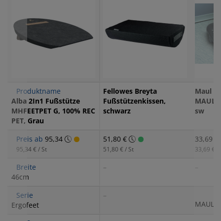
Produktname
Fellowes Breyta
Maul F
Alba 2In1 Fußstütze
Fußstützenkissen,
MAULst
MHFEETPET G, 100% REC
schwarz
sw
PET, Grau
Preis ab
95,34
51,80 €
33,69 €
95,34 € / St
51,80 € / St
33,69 € / 
Breite
–
–
46cm
Serie
–
MAULst
Ergofeet