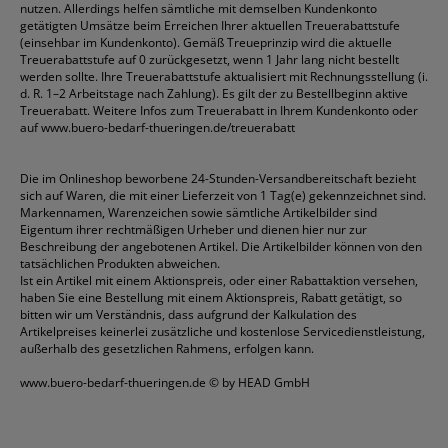
nutzen. Allerdings helfen sämtliche mit demselben Kundenkonto
getätigten Umsätze beim Erreichen Ihrer aktuellen Treuerabattstufe
(einsehbar im Kundenkonto). Gemäß Treueprinzip wird die aktuelle
Treuerabattstufe auf 0 zurückgesetzt, wenn 1 Jahr lang nicht bestellt
werden sollte. Ihre Treuerabattstufe aktualisiert mit Rechnungsstellung (i.
d. R. 1–2 Arbeitstage nach Zahlung). Es gilt der zu Bestellbeginn aktive
Treuerabatt. Weitere Infos zum Treuerabatt in Ihrem Kundenkonto oder
auf
www.buero-bedarf-thueringen.de/treuerabatt
Die im Onlineshop beworbene 24-Stunden-Versandbereitschaft bezieht
sich auf Waren, die mit einer Lieferzeit von 1 Tag(e) gekennzeichnet sind.
Markennamen, Warenzeichen sowie sämtliche Artikelbilder sind
Eigentum ihrer rechtmäßigen Urheber und dienen hier nur zur
Beschreibung der angebotenen Artikel. Die Artikelbilder können von den
tatsächlichen Produkten abweichen.
Ist ein Artikel mit einem Aktionspreis, oder einer Rabattaktion versehen,
haben Sie eine Bestellung mit einem Aktionspreis, Rabatt getätigt, so
bitten wir um Verständnis, dass aufgrund der Kalkulation des
Artikelpreises keinerlei zusätzliche und kostenlose Servicedienstleistung,
außerhalb des gesetzlichen Rahmens, erfolgen kann.
www.buero-bedarf-thueringen.de
© by HEAD GmbH