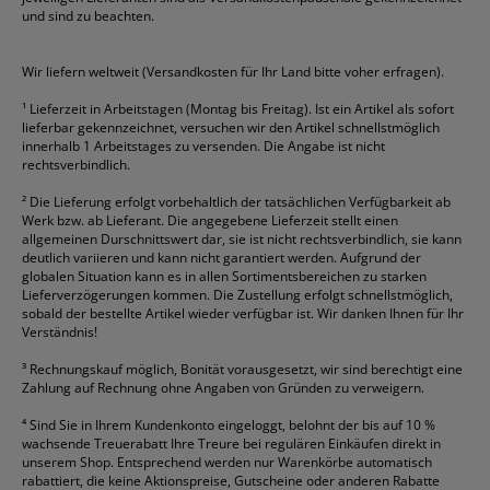
Geschäftsbücher
Fripa
Permanentmarker
Tesa
Versandtaschen
und sind zu beachten.
HAN
Tipp-Ex
HP
alle Marken anzeigen
Wir liefern weltweit (Versandkosten für Ihr Land bitte voher erfragen).
¹
Lieferzeit in Arbeitstagen (Montag bis Freitag). Ist ein Artikel als sofort
lieferbar gekennzeichnet, versuchen wir den Artikel schnellstmöglich
innerhalb 1 Arbeitstages zu versenden. Die Angabe ist nicht
rechtsverbindlich.
²
Die Lieferung erfolgt vorbehaltlich der tatsächlichen Verfügbarkeit ab
Werk bzw. ab Lieferant. Die angegebene Lieferzeit stellt einen
allgemeinen Durschnittswert dar, sie ist nicht rechtsverbindlich, sie kann
deutlich variieren und kann nicht garantiert werden. Aufgrund der
globalen Situation kann es in allen Sortimentsbereichen zu starken
Lieferverzögerungen kommen. Die Zustellung erfolgt schnellstmöglich,
sobald der bestellte Artikel wieder verfügbar ist. Wir danken Ihnen für Ihr
Verständnis!
³
Rechnungskauf möglich, Bonität vorausgesetzt, wir sind berechtigt eine
Zahlung auf Rechnung ohne Angaben von Gründen zu verweigern.
⁴
Sind Sie in Ihrem Kundenkonto eingeloggt, belohnt der bis auf 10 %
wachsende Treuerabatt Ihre Treure bei regulären Einkäufen direkt in
unserem Shop. Entsprechend werden nur Warenkörbe automatisch
rabattiert, die keine Aktionspreise, Gutscheine oder anderen Rabatte