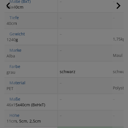
Maße (BxT)
–
–
46x40cm
Tiefe
–
–
40cm
Gewicht
–
1,75kg
1240g
Marke
–
Maul
Alba
Farbe
schwarz
schwar
grau
Material
–
Polystyr
PET
Maße
–
–
46x15x40cm (BxHxT)
Höhe
–
–
11cm, 5cm, 2,5cm