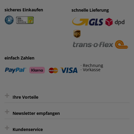
sicheres Einkaufen
einfaches Zahlen
schnelle Lieferung
· Rechnung
· Vorkasse
einfach Zahlen
· Rechnung
· Vorkasse
+
Ihre Vorteile
+
gratis Lieferung ab 150 € Warenwert
Newsletter empfangen
Kauf auf Rechnung³
+
Keine unerwünschte Werbung
Kundenservice
sicher Shoppen durch SSL