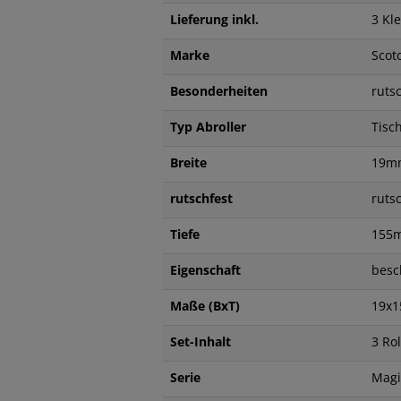
Lieferung inkl.
3 Kl
Marke
Scot
Besonderheiten
ruts
Typ Abroller
Tisc
Breite
19m
rutschfest
ruts
Tiefe
155
Eigenschaft
besc
Maße (BxT)
19x
Set-Inhalt
3 Ro
Serie
Magi