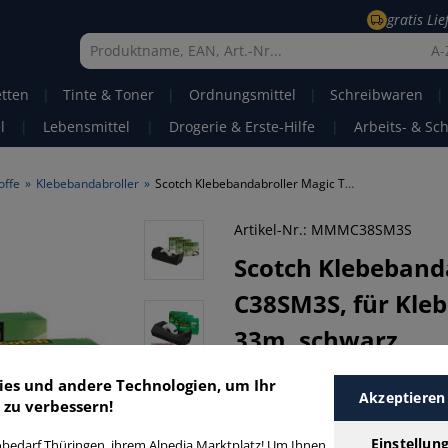
gratis Li
A-
etten
|
Tinte & Toner
|
Ordnungsmittel
|
Schreibwaren
|
l
|
Lebensmittel
|
Drogerie & Erste-Hilfe
|
Arbeits- & Sc
offe
»
Klebebandabroller
»
Scotch Klebebandabroller Magic Tape C38SM3S, für Klebebänder bis 19mm x 33m, schwarz
Artikel-Nr.: MMMC38SM3S
Scotch
Klebeband
C38SM3S, für Kle
33m, schwarz
1 Bewertungen
|
j
ies und andere Technologien, um Ihr
Akzeptieren
Scotch Magic Tape C38SM3S Kleb
 zu verbessern!
schwarz.
• Geeignet für Klebebänder: b
Einstellun
bedarf Thüringen, ihrem Alpedia Marktplatz! Um Ihnen