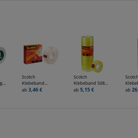
Scotch
Scotch
Scotc
gic
Klebeband
Klebeband 508
Klebe
3,
Crystal C6001933,
3,46 €
5081533, 15mm x
5,15 €
Tape 
26
ab
ab
ab
19mm x 33m,
33m, transparent
19mm
transparent
matt 