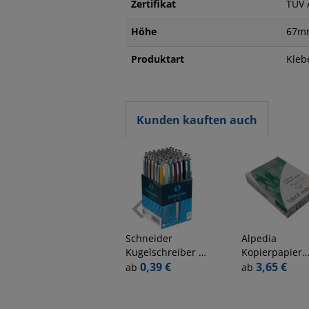
Zertifikat
TÜV 
Höhe
67m
Produktart
Kleb
Kunden kauften auch
Schneider
Alpedia
Kugelschreiber K
Kopierpapier
15 SN3080, blau,
0,39 €
Everyday Kopi
3,65 €
ab
ab
M, nachfüllbar
A4 80g weiß