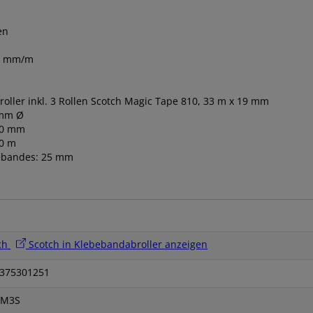
en
33 mm/m
oller inkl. 3 Rollen Scotch Magic Tape 810, 33 m x 19 mm
 mm Ø
,0 mm
,0 m
ebandes: 25 mm
ch
Scotch in Klebebandabroller anzeigen
375301251
SM3S