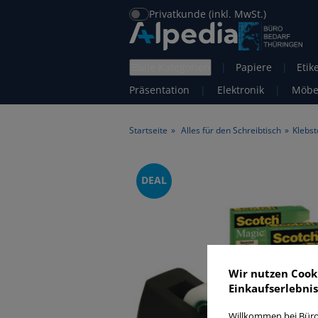
Privatkunde (inkl. MwSt.)
alle Kategorien
|
Papiere
|
Etik
Präsentation
|
Elektronik
|
Möbe
Startseite
»
Alles für den Schreibtisch
»
Klebst
DEAL
Wir nutzen Cook
Einkaufserlebnis
Willkommen bei Büro