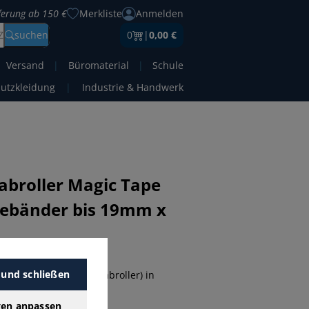
eferung ab 150 €
Merkliste
Anmelden
Z
suchen
0
|
0,00 €
Versand
|
Büromaterial
|
Schule
hutzkleidung
|
Industrie & Handwerk
abroller Magic Tape
bebänder bis 19mm x
etzt bewerten!
 und schließen
ebandabroller (Tischabroller) in
is 19mm x 33m
gen anpassen