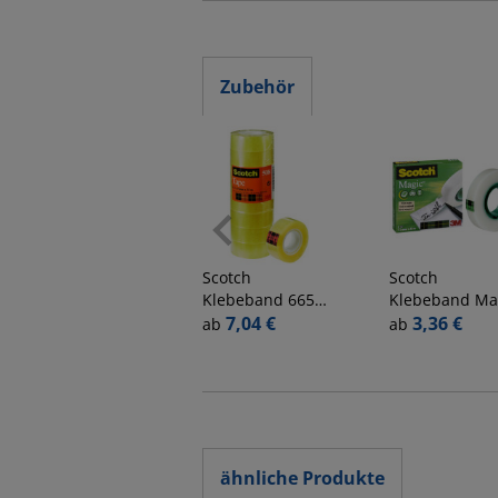
Zubehör
Scotch
Scotch
Klebeband 665
Klebeband Ma
5081933, 19mm x
7,04 €
Tape M810123
3,36 €
ab
ab
33m, transparent
12mm x 33m,
transparent
ähnliche Produkte