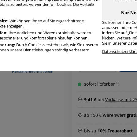
• Material: Kunststoff • Lieferun
ebnis zu bieten, verwenden wir Cookies. Die Vorteile
Nur No
Artikelbeschreibung
Produ
alte:
Wir können Ihnen auf Sie zugeschnittene
Sie können Ihre Co
te anzeigen.
anpassen oder meh
fen:
Ihre Vorlieben und Warenkorbinhalte werden
indem Sie auf „Ein
Sie schneller und komfortabler einkaufen können.
klicken. Weitere I
Sie in unserer Dat
sserung:
Durch Cookies verstehen wir, wie Sie unseren
nen unsere Dienstleistungen ständig verbessern.
Datenschutzerklär
Menge
Herstellerinformationen
sofort lieferbar ¹⁾
9,41 €
bei
Vorkasse mit 2
ab 150 € Warenwert
grat
bis zu
10% Treuerabatt