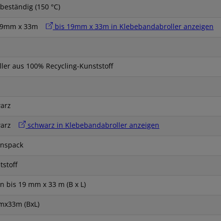
ebeständig (150 °C)
 19mm x 33m
bis 19mm x 33m in Klebebandabroller anzeigen
ller aus 100% Recycling-Kunststoff
arz
warz
schwarz in Klebebandabroller anzeigen
onspack
tstoff
en bis 19 mm x 33 m (B x L)
x33m (BxL)