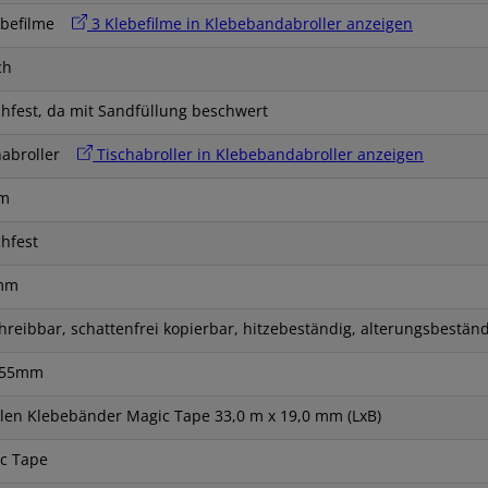
ebefilme
3 Klebefilme in Klebebandabroller anzeigen
ch
chfest, da mit Sandfüllung beschwert
habroller
Tischabroller in Klebebandabroller anzeigen
m
chfest
mm
hreibbar, schattenfrei kopierbar, hitzebeständig, alterungsbestän
155mm
llen Klebebänder Magic Tape 33,0 m x 19,0 mm (LxB)
c Tape