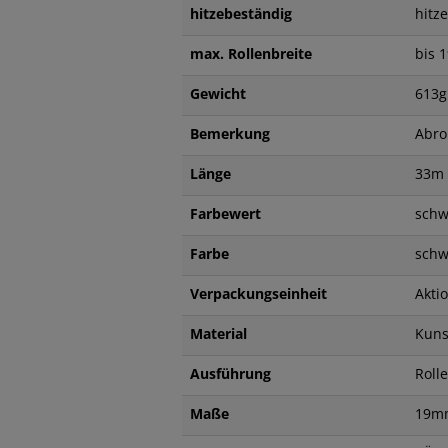
hitzebeständig
hitz
max. Rollenbreite
bis
Gewicht
613g
Bemerkung
Abro
Länge
33m
Farbewert
schw
Farbe
sch
Verpackungseinheit
Akti
Material
Kuns
Ausführung
Roll
Maße
19mm