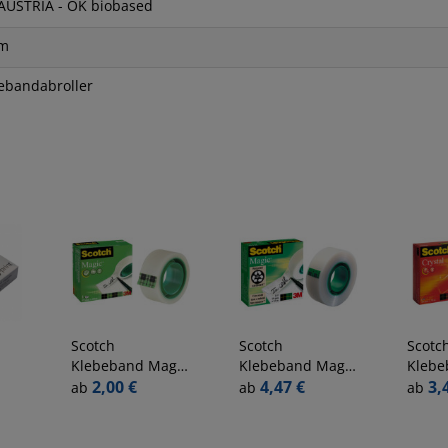
AUSTRIA - OK biobased
m
ebandabroller
Scotch
Scotch
Scotc
Klebeband Magic
Klebeband Magic
Klebe
er
Tape M8101910,
2,00 €
Tape M8101933,
4,47 €
Cryst
3,
ab
ab
ab
19mm x 10m,
19mm x 33m,
19mm
transparent
transparent
trans