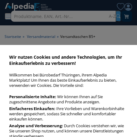
A-Z
Startseite
»
Versandmaterial
»
Versandtaschen B5+
Versandtaschen B5+ > Format
Wir nutzen Cookies und andere Technologien, um Ihr
Einkaufserlebnis zu verbessern!
B5+
Willkommen bei Bürobedarf Thüringen, ihrem Alpedia
Versandtaschen B5+ in bester Qualität zum günstigen Preis.
Marktplatz! Um Ihnen das beste Einkaufserlebnis zu bieten,
verwenden wir Cookies. Die Vorteile sind:
Finden Sie schnell Versandtaschen B5+ mit unserer Filter-
Funktion.
Personalisierte Inhalte:
Wir können Ihnen auf Sie
zugeschnittene Angebote und Produkte anzeigen.
Einfacheres Einkaufen:
Ihre Vorlieben und Warenkorbinhalte
Versandtaschen B5+
werden gespeichert, sodass Sie schneller und komfortabler
mehr Infos zur Kategorie
einkaufen können.
Analyse und Verbesserung:
Durch Cookies verstehen wir, wie
Sie unseren Shop nutzen, und können unsere Dienstleistungen
ständig verbessern.