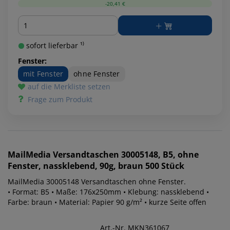
-20,41 €
Menge
sofort lieferbar ¹⁾
Fenster:
mit Fenster
ohne Fenster
auf die Merkliste setzen
Frage zum Produkt
MailMedia
Versandtaschen 30005148, B5, ohne
Fenster, nassklebend, 90g, braun 500 Stück
MailMedia 30005148 Versandtaschen ohne Fenster.
• Format: B5 • Maße: 176x250mm • Klebung: nassklebend •
Farbe: braun • Material: Papier 90 g/m² • kurze Seite offen
Art.-Nr. MKN361067