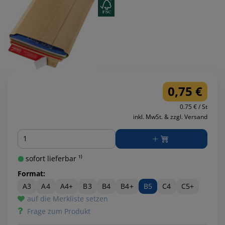
0,75 €
0.75 € / St
inkl. MwSt. & zzgl. Versand
Menge
sofort lieferbar ¹⁾
Format:
A3
A4
A4+
B3
B4
B4+
B5
C4
C5+
auf die Merkliste setzen
Frage zum Produkt