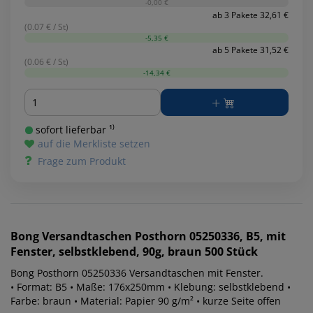
-0,00 €
ab 3 Pakete 32,61 €
(0.07 € / St)
-5,35 €
ab 5 Pakete 31,52 €
(0.06 € / St)
-14,34 €
Menge
sofort lieferbar ¹⁾
auf die Merkliste setzen
Frage zum Produkt
Bong
Versandtaschen Posthorn 05250336, B5, mit
Fenster, selbstklebend, 90g, braun 500 Stück
Bong Posthorn 05250336 Versandtaschen mit Fenster.
• Format: B5 • Maße: 176x250mm • Klebung: selbstklebend •
Farbe: braun • Material: Papier 90 g/m² • kurze Seite offen