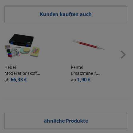
Kunden kauften auch
Hebel
Pentel
Moderationskoffer
Ersatzmine f.
63960 gefüllt mit
66,33 €
Onliner/Prestige
1,90 €
ab
ab
1051 Teilen
rot Hybrid
ähnliche Produkte