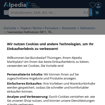
A-Z
Startseite
»
Papiere / Bücher / Formulare
»
Notizzettel
»
Haftnotizen
»
Soennecken Haftnotizen 5811, 76x76mm, gelb, quadratisch
Wir nutzen Cookies und andere Technologien, um Ihr
Einkaufserlebnis zu verbessern!
Willkommen bei Bürobedarf Thüringen, ihrem Alpedia
Marktplatz! Um Ihnen das beste Einkaufserlebnis zu bieten,
verwenden wir Cookies. Die Vorteile sind:
Personalisierte Inhalte:
Wir können Ihnen auf Sie
zugeschnittene Angebote und Produkte anzeigen.
Einfacheres Einkaufen:
Ihre Vorlieben und Warenkorbinhalte
werden gespeichert, sodass Sie schneller und komfortabler
einkaufen können.
Analyse und Verbesserung:
Durch Cookies verstehen wir, wie
Sie unseren Shop nutzen, und können unsere Dienstleistungen
ständig verbessern.