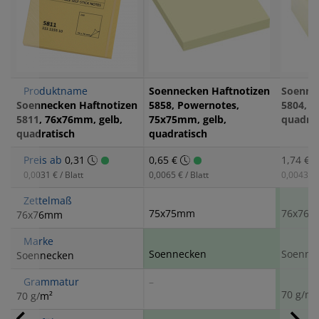
Produktname
Soennecken Haftnotizen
Soenne
Soennecken Haftnotizen
5858, Powernotes,
5804, 7
5811, 76x76mm, gelb,
75x75mm, gelb,
quadrat
quadratisch
quadratisch
Preis ab
0,31
0,65 €
1,74 €
0,0031 € / Blatt
0,0065 € / Blatt
0,0043 € /
Zettelmaß
75x75mm
76x76
76x76mm
Marke
Soennecken
Soenne
Soennecken
Grammatur
–
70 g/m²
70 g/m²