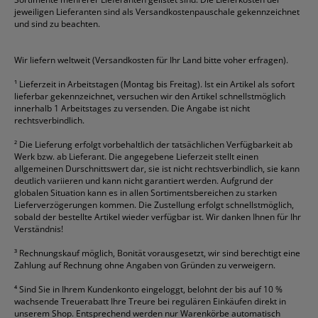
Gelschreiber
Franken
Packband
Staedtler
Versandmaterial
jeweiligen Lieferanten sind als Versandkostenpauschale gekennzeichnet
Geschäftsbücher
Fripa
Permanentmarker
Tesa
Versandtaschen
und sind zu beachten.
HAN
Tipp-Ex
HP
alle Marken anzeigen
Wir liefern weltweit (Versandkosten für Ihr Land bitte voher erfragen).
¹
Lieferzeit in Arbeitstagen (Montag bis Freitag). Ist ein Artikel als sofort
lieferbar gekennzeichnet, versuchen wir den Artikel schnellstmöglich
innerhalb 1 Arbeitstages zu versenden. Die Angabe ist nicht
rechtsverbindlich.
²
Die Lieferung erfolgt vorbehaltlich der tatsächlichen Verfügbarkeit ab
Werk bzw. ab Lieferant. Die angegebene Lieferzeit stellt einen
allgemeinen Durschnittswert dar, sie ist nicht rechtsverbindlich, sie kann
deutlich variieren und kann nicht garantiert werden. Aufgrund der
globalen Situation kann es in allen Sortimentsbereichen zu starken
Lieferverzögerungen kommen. Die Zustellung erfolgt schnellstmöglich,
sobald der bestellte Artikel wieder verfügbar ist. Wir danken Ihnen für Ihr
Verständnis!
³
Rechnungskauf möglich, Bonität vorausgesetzt, wir sind berechtigt eine
Zahlung auf Rechnung ohne Angaben von Gründen zu verweigern.
⁴
Sind Sie in Ihrem Kundenkonto eingeloggt, belohnt der bis auf 10 %
wachsende Treuerabatt Ihre Treure bei regulären Einkäufen direkt in
unserem Shop. Entsprechend werden nur Warenkörbe automatisch