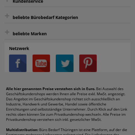
Kundenservice
sicher Shoppen durch SSL
+
Bewertungs-Community
Sie können sich zu jeder Zeit abmelden.
Kontakt
beliebte Bürobedarf Kategorien
intelligentes Kundenkonto
Bürobedarf-Ratgeber
+
FAQ
Aktenvernichter
Haftnotizen
Prospekthüllen
beliebte Marken
Auftragspauschale
Archivboxen
Hängeregistratur
Registraturen
AGB
Batterien
Alco
Heftgeräte
Landré
Rückenschilder
Netzwerk
Datenschutz
Bleistifte
Avery/Zweckform
Heftstreifen
Leitz
Radiergummis
Privatsphäre-Einstellungen
Blöcke
Bic
Kaffee
Läufer
Schnellhefter
Über uns
Boardmarker
Canon
Klebeband
Melitta
Sichthüllen
Impressum
Briefablagen
Color Copy
Klebestifte
Navigator
Stehsammler
Reklamation / Retouren
Briefumschläge
Durable
Klemmmappen
Pentel
Taschenrechner
Alle hier genannten Preise verstehen sich in Euro.
Bei Auswahl des
Geschäftskundenshops werden Ihnen alle Preise exkl. MwSt. angezeigt.
Vertrag widerrufen (Privatkunden)
Druckerpatronen
DYMO
Kopierpapier
Pelikan
Textmarker
Das Angebot im Geschäftskundenshop richtet sich ausschließlich an
Rabatte & Aktionen
Etiketten
Edding
Korrekturmittel
Pilot
Tintenroller
Industrie, Handwerk und Gewerbe, Handel sowie öffentliche
Einrichtungen und selbstständige Unternehmer. Durch Klick auf den Link
Fineliner
Esselte
Kugelschreiber
Pritt
Tintenpatronen
rechts oben können Sie zum Privatkundenshop wechseln. Alle Preise im
Folienschreiber
Faber-Castell
Mappen
Schneider
Toilettenpapier
Privatkundenshop verstehen sich inkl. gesetzlicher MwSt.
Formulare
Fellowes
Ordner
Stabilo
Toner
Multidistribution:
Büro Bedarf Thüringen ist eine Plattform, auf der die
Sortimente mehrerer Lieferanten gelistet sind. Die Lieferkosten der