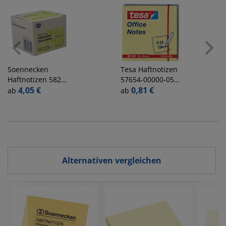
Soennecken
Tesa
Haftnotizen
Haftnotizen 5829,
57654-00000-05,
oeco Recycling,
4,05 €
Office Notes,
0,81 €
ab
ab
75x75mm, gelb,
75x75mm, gelb,
quadratisch
quadratisch
Alternativen vergleichen