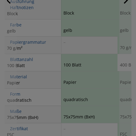
Ausführung
Haftnotizen
Block
Block
Block
Farbe
gelb
gelb
gelb
Papiergrammatur
–
70 g/m²
70 g/m²
Blattanzahl
100 Blatt
400 Blat
100 Blatt
Material
Papier
Papier
Papier
Form
quadratisch
quadrat
quadratisch
Maße
75x75mm (BxH)
75x75m
75x75mm (BxH)
Zertifikat
–
FSC
FSC