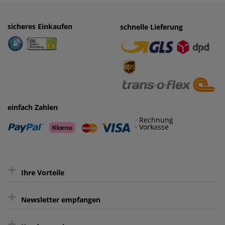
sicheres Einkaufen
einfaches Zahlen
schnelle Lieferung
· Rechnung
· Vorkasse
einfach Zahlen
· Rechnung
· Vorkasse
+
Ihre Vorteile
+
gratis Lieferung ab 150 € Warenwert
Newsletter empfangen
Kauf auf Rechnung³
+
Keine unerwünschte Werbung