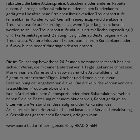
rabattiert, die keine Aktionspreise, Gutscheine oder anderen Rabatte
nutzen. Allerdings helfen sämtliche mit demselben Kundenkonto
getätigten Umsätze beim Erreichen Ihrer aktuellen Treuerabattstufe
(einsehbar im Kundenkonto). Gemäß Treueprinzip wird die aktuelle
Treuerabattstufe auf 0 zurückgesetzt, wenn 1 Jahr lang nicht bestellt
werden sollte. Ihre Treuerabattstufe aktualisiert mit Rechnungsstellung (i.
d. R. 1–2 Arbeitstage nach Zahlung). Es gilt der zu Bestellbeginn aktive
Treuerabatt. Weitere Infos zum Treuerabatt in Ihrem Kundenkonto oder
auf
www.buero-bedarf-thueringen.de/treuerabatt
Die im Onlineshop beworbene 24-Stunden-Versandbereitschaft bezieht
sich auf Waren, die mit einer Lieferzeit von 1 Tag(e) gekennzeichnet sind.
Markennamen, Warenzeichen sowie sämtliche Artikelbilder sind
Eigentum ihrer rechtmäßigen Urheber und dienen hier nur zur
Beschreibung der angebotenen Artikel. Die Artikelbilder können von den
tatsächlichen Produkten abweichen.
Ist ein Artikel mit einem Aktionspreis, oder einer Rabattaktion versehen,
haben Sie eine Bestellung mit einem Aktionspreis, Rabatt getätigt, so
bitten wir um Verständnis, dass aufgrund der Kalkulation des
Artikelpreises keinerlei zusätzliche und kostenlose Servicedienstleistung,
außerhalb des gesetzlichen Rahmens, erfolgen kann.
www.buero-bedarf-thueringen.de
© by HEAD GmbH