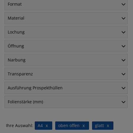
Format
Material
Lochung
Öffnung
Narbung
Transparenz
Ausführung Prospekthüllen
Folienstärke (mm)
Ihre Auswahl:
A4
x
oben offen
x
glatt
x