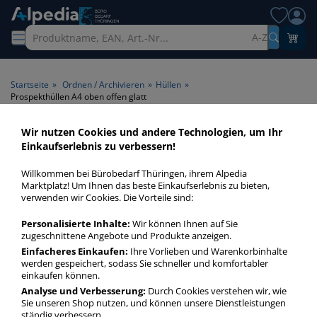
A-Z
Startseite
»
Ordnen / Archivieren
»
Hüllen
»
Prospekthüllen A4 oben offen glatt
Wir nutzen Cookies und andere Technologien, um Ihr
Prospekthüllen A4 oben offen
Einkaufserlebnis zu verbessern!
glatt > Format A4 > Öffnung
Willkommen bei Bürobedarf Thüringen, ihrem Alpedia
oben offen > Narbung glatt
Marktplatz! Um Ihnen das beste Einkaufserlebnis zu bieten,
verwenden wir Cookies. Die Vorteile sind:
Prospekthüllen A4 oben offen glatt in bester Qualität zum
Personalisierte Inhalte:
Wir können Ihnen auf Sie
günstigen Preis. Finden Sie schnell Prospekthüllen A4 oben
zugeschnittene Angebote und Produkte anzeigen.
offen glatt mit unserer Filter-Funktion.
Einfacheres Einkaufen:
Ihre Vorlieben und Warenkorbinhalte
werden gespeichert, sodass Sie schneller und komfortabler
einkaufen können.
Prospekthüllen A4 oben offen glatt
Analyse und Verbesserung:
Durch Cookies verstehen wir, wie
Sie unseren Shop nutzen, und können unsere Dienstleistungen
mehr Infos zur Kategorie
ständig verbessern.