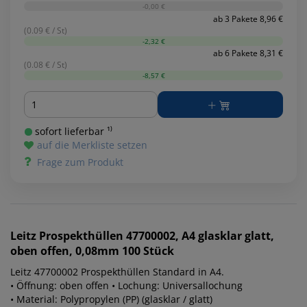
-0,00 €
ab 3 Pakete 8,96 €
(0.09 € / St)
-2,32 €
ab 6 Pakete 8,31 €
(0.08 € / St)
-8,57 €
Menge
sofort lieferbar ¹⁾
auf die Merkliste setzen
Frage zum Produkt
Leitz
Prospekthüllen 47700002, A4 glasklar glatt,
oben offen, 0,08mm 100 Stück
Leitz 47700002 Prospekthüllen Standard in A4.
• Öffnung: oben offen • Lochung: Universallochung
• Material: Polypropylen (PP) (glasklar / glatt)