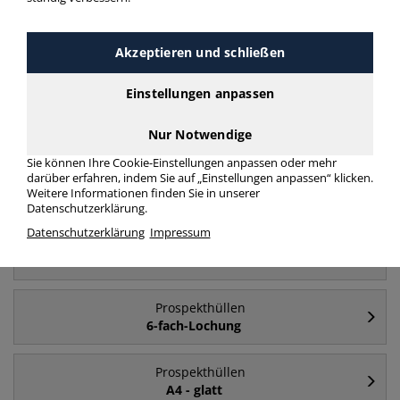
Akzeptieren und schließen
Häufig gesucht
Einstellungen anpassen
Prospekthüllen
A4
Nur Notwendige
Sie können Ihre Cookie-Einstellungen anpassen oder mehr
darüber erfahren, indem Sie auf „Einstellungen anpassen“ klicken.
Prospekthüllen
Weitere Informationen finden Sie in unserer
A5
Datenschutzerklärung.
Datenschutzerklärung
Impressum
Prospekthüllen
A4 - oben & rechts halb offen
Prospekthüllen
6-fach-Lochung
Prospekthüllen
A4 - glatt