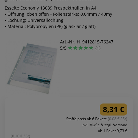
Esselte Economy 13089 Prospekthüllen in A4.
• Öffnung: oben offen • Folienstärke: 0,04mm / 40my
• Lochung: Universallochung
• Material: Polypropylen (PP) (glasklar / glatt)
Art.-Nr. H19412815-76247
5/5
(1)
8,31 €
Staffelpreis ab 6 Pakete
(0.08 € / St)
inkl. MwSt. & zzgl. Versand
ab 1 Paket 9,73 €
(0.10 € / St)