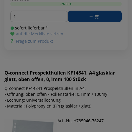
-26,56 €
Menge
sofort lieferbar ¹⁾
auf die Merkliste setzen
Frage zum Produkt
Q-connect
Prospekthüllen KF14841, A4 glasklar
glatt, oben offen, 0,1mm 100 Stück
Q-connect KF14841 Prospekthüllen in A4.
• Öffnung: oben offen • Folienstärke: 0,1mm / 100my
• Lochung: Universallochung
• Material: Polypropylen (PP) (glasklar / glatt)
Art.-Nr. H785046-76247