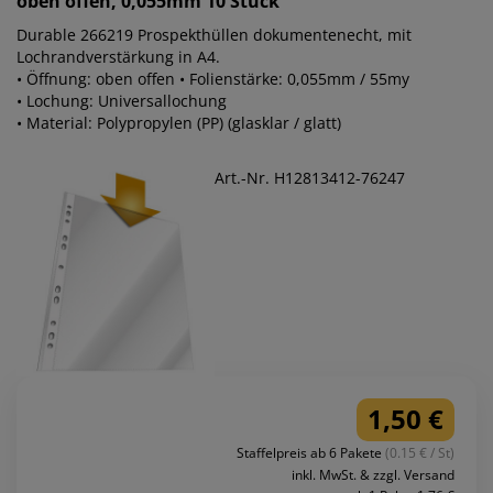
oben offen, 0,055mm 10 Stück
Durable 266219 Prospekthüllen dokumentenecht, mit
Lochrandverstärkung in A4.
• Öffnung: oben offen • Folienstärke: 0,055mm / 55my
• Lochung: Universallochung
• Material: Polypropylen (PP) (glasklar / glatt)
Art.-Nr. H12813412-76247
1,50 €
Staffelpreis ab 6 Pakete
(0.15 € / St)
inkl. MwSt. & zzgl. Versand