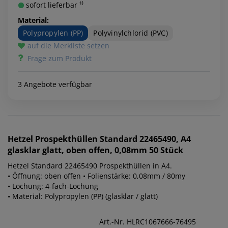
sofort lieferbar ¹⁾
Material:
Polypropylen (PP)
Polyvinylchlorid (PVC)
auf die Merkliste setzen
Frage zum Produkt
3 Angebote verfügbar
Hetzel
Prospekthüllen Standard 22465490, A4
glasklar glatt, oben offen, 0,08mm 50 Stück
Hetzel Standard 22465490 Prospekthüllen in A4.
• Öffnung: oben offen • Folienstärke: 0,08mm / 80my
• Lochung: 4-fach-Lochung
• Material: Polypropylen (PP) (glasklar / glatt)
Art.-Nr. HLRC1067666-76495