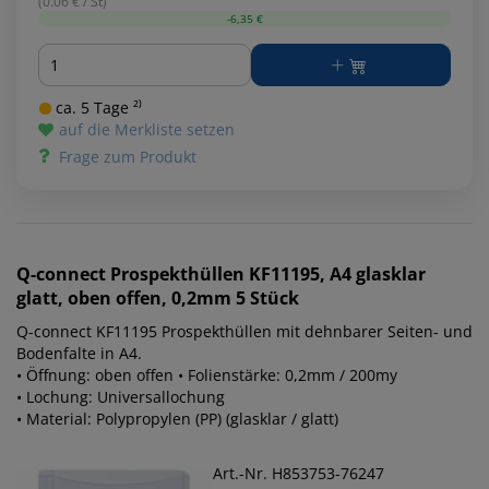
(0.06 € / St)
-6,35 €
Menge
ca. 5 Tage ²⁾
auf die Merkliste setzen
Frage zum Produkt
Q-connect
Prospekthüllen KF11195, A4 glasklar
glatt, oben offen, 0,2mm 5 Stück
Q-connect KF11195 Prospekthüllen mit dehnbarer Seiten- und
Bodenfalte in A4.
• Öffnung: oben offen • Folienstärke: 0,2mm / 200my
• Lochung: Universallochung
• Material: Polypropylen (PP) (glasklar / glatt)
Art.-Nr. H853753-76247