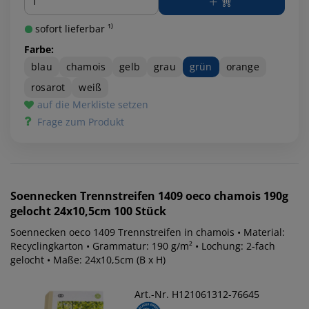
sofort lieferbar ¹⁾
Farbe:
blau
chamois
gelb
grau
grün
orange
rosarot
weiß
auf die Merkliste setzen
Frage zum Produkt
Soennecken
Trennstreifen 1409 oeco chamois 190g
gelocht 24x10,5cm 100 Stück
Soennecken oeco 1409 Trennstreifen in chamois • Material:
Recyclingkarton • Grammatur: 190 g/m² • Lochung: 2-fach
gelocht • Maße: 24x10,5cm (B x H)
Art.-Nr. H121061312-76645