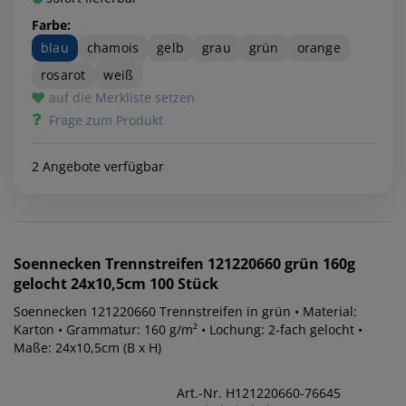
Farbe:
blau
chamois
gelb
grau
grün
orange
rosarot
weiß
auf die Merkliste setzen
Frage zum Produkt
2 Angebote verfügbar
Soennecken
Trennstreifen 121220660 grün 160g
gelocht 24x10,5cm 100 Stück
Soennecken 121220660 Trennstreifen in grün • Material:
Karton • Grammatur: 160 g/m² • Lochung: 2-fach gelocht •
Maße: 24x10,5cm (B x H)
Art.-Nr. H121220660-76645