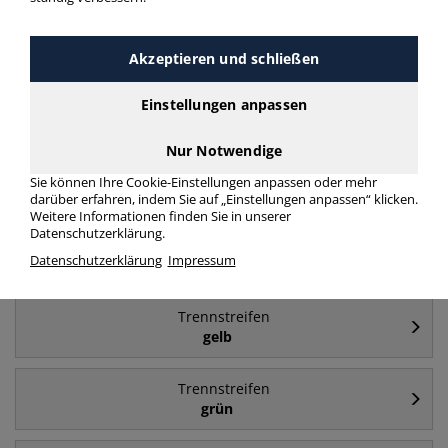
Häufig gesucht
Akzeptieren und schließen
Trennstreifen
Einstellungen anpassen
blau
Nur Notwendige
Trennstreifen
Sie können Ihre Cookie-Einstellungen anpassen oder mehr
Kunststoff
darüber erfahren, indem Sie auf „Einstellungen anpassen“ klicken.
Weitere Informationen finden Sie in unserer
Datenschutzerklärung.
Trennstreifen
Datenschutzerklärung
Impressum
24x10,5cm
Trennstreifen
gelb
Trennstreifen
grün