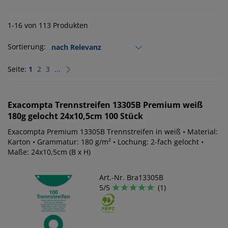
1-16 von 113 Produkten
Sortierung:
Seite:
1
2
3
...
Exacompta
Trennstreifen 13305B Premium weiß
180g gelocht 24x10,5cm 100 Stück
Exacompta Premium 13305B Trennstreifen in weiß • Material:
Karton • Grammatur: 180 g/m² • Lochung: 2-fach gelocht •
Maße: 24x10,5cm (B x H)
Art.-Nr. Bra13305B
5/5
(1)