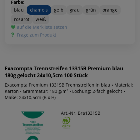
Farbe:
blau
chamois
gelb
grau
grün
orange
rosarot
weiß
auf die Merkliste setzen
Frage zum Produkt
Exacompta
Trennstreifen 13315B Premium blau
180g gelocht 24x10,5cm 100 Stück
Exacompta Premium 13315B Trennstreifen in blau • Material:
Karton • Grammatur: 180 g/m² • Lochung: 2-fach gelocht •
Maße: 24x10,5cm (B x H)
Art.-Nr. Bra13315B