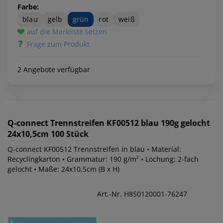
Farbe:
blau
gelb
grün
rot
weiß
auf die Merkliste setzen
Frage zum Produkt
2 Angebote verfügbar
Q-connect
Trennstreifen KF00512 blau 190g gelocht
24x10,5cm 100 Stück
Q-connect KF00512 Trennstreifen in blau • Material:
Recyclingkarton • Grammatur: 190 g/m² • Lochung: 2-fach
gelocht • Maße: 24x10,5cm (B x H)
Art.-Nr. H850120001-76247