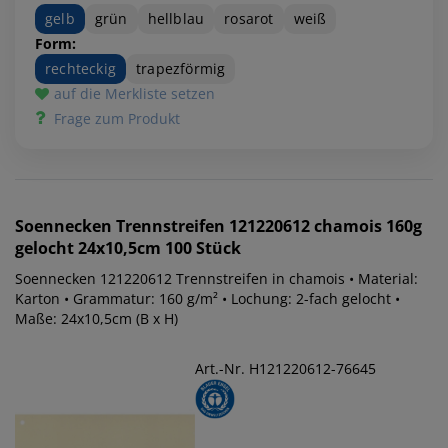
gelb
grün
hellblau
rosarot
weiß
Form:
rechteckig
trapezförmig
auf die Merkliste setzen
Frage zum Produkt
Soennecken
Trennstreifen 121220612 chamois 160g
gelocht 24x10,5cm 100 Stück
Soennecken 121220612 Trennstreifen in chamois • Material:
Karton • Grammatur: 160 g/m² • Lochung: 2-fach gelocht •
Maße: 24x10,5cm (B x H)
Art.-Nr. H121220612-76645