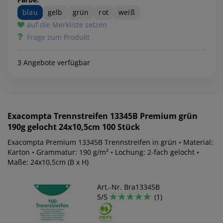
blau
gelb
grün
rot
weiß
auf die Merkliste setzen
Frage zum Produkt
3 Angebote verfügbar
Exacompta
Trennstreifen 13345B Premium grün
190g gelocht 24x10,5cm 100 Stück
Exacompta Premium 13345B Trennstreifen in grün • Material:
Karton • Grammatur: 190 g/m² • Lochung: 2-fach gelocht •
Maße: 24x10,5cm (B x H)
Art.-Nr. Bra13345B
5/5
(1)