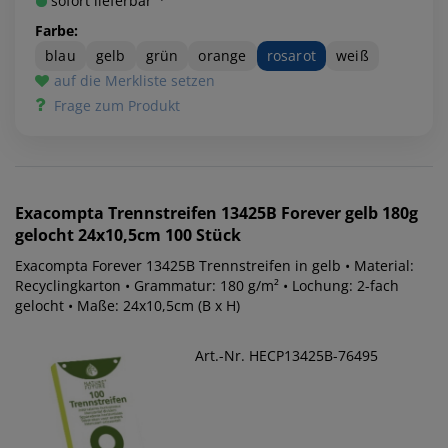
sofort lieferbar ¹⁾
Farbe:
blau
gelb
grün
orange
rosarot
weiß
auf die Merkliste setzen
Frage zum Produkt
Exacompta
Trennstreifen 13425B Forever gelb 180g
gelocht 24x10,5cm 100 Stück
Exacompta Forever 13425B Trennstreifen in gelb • Material:
Recyclingkarton • Grammatur: 180 g/m² • Lochung: 2-fach
gelocht • Maße: 24x10,5cm (B x H)
Art.-Nr. HECP13425B-76495