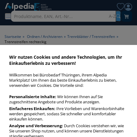
A-Z
Startseite
»
Ordnen / Archivieren
»
Trennblätter / Trennstreifen
»
Trennstreifen rechteckig
Wir nutzen Cookies und andere Technologien, um Ihr
Trennstreifen rechteckig >
Einkaufserlebnis zu verbessern!
Form rechteckig
Willkommen bei Bürobedarf Thüringen, ihrem Alpedia
Marktplatz! Um Ihnen das beste Einkaufserlebnis zu bieten,
Trennstreifen rechteckig in bester Qualität zum günstigen
verwenden wir Cookies. Die Vorteile sind:
Preis. Finden Sie schnell Trennstreifen rechteckig mit unserer
Personalisierte Inhalte:
Wir können Ihnen auf Sie
Filter-Funktion.
zugeschnittene Angebote und Produkte anzeigen.
Einfacheres Einkaufen:
Ihre Vorlieben und Warenkorbinhalte
werden gespeichert, sodass Sie schneller und komfortabler
Trennstreifen rechteckig
einkaufen können.
mehr Infos zur Kategorie
Analyse und Verbesserung:
Durch Cookies verstehen wir, wie
Sie unseren Shop nutzen, und können unsere Dienstleistungen
ständig verbessern.