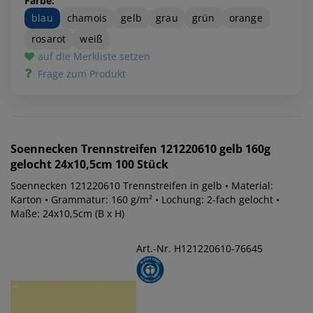
Farbe:
blau
chamois
gelb
grau
grün
orange
rosarot
weiß
auf die Merkliste setzen
Frage zum Produkt
Soennecken
Trennstreifen 121220610 gelb 160g
gelocht 24x10,5cm 100 Stück
Soennecken 121220610 Trennstreifen in gelb • Material:
Karton • Grammatur: 160 g/m² • Lochung: 2-fach gelocht •
Maße: 24x10,5cm (B x H)
Art.-Nr. H121220610-76645