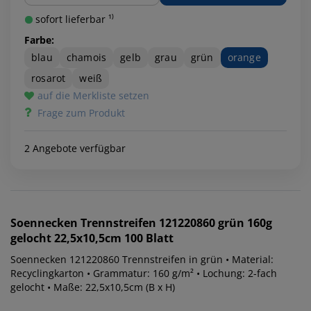
sofort lieferbar ¹⁾
Farbe:
blau
chamois
gelb
grau
grün
orange
rosarot
weiß
auf die Merkliste setzen
Frage zum Produkt
2 Angebote verfügbar
Soennecken
Trennstreifen 121220860 grün 160g
gelocht 22,5x10,5cm 100 Blatt
Soennecken 121220860 Trennstreifen in grün • Material:
Recyclingkarton • Grammatur: 160 g/m² • Lochung: 2-fach
gelocht • Maße: 22,5x10,5cm (B x H)