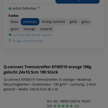
sofort lieferbar ¹⁾
Farbe:
blau
chamois
farbig sortiert
gelb
grau
grün
orange
rosarot
auf die Merkliste setzen
Frage zum Produkt
Q-connect
Trennstreifen KF00519 orange 190g
gelocht 24x10,5cm 100 Stück
Q-connect KF00519 Trennstreifen in orange • Material:
Recyclingkarton • Grammatur: 190 g/m² • Lochung: 2-fach
gelocht • Maße: 24x10,5cm (B x H)
Art.-Nr. H850120014-76247
5/5
(1)