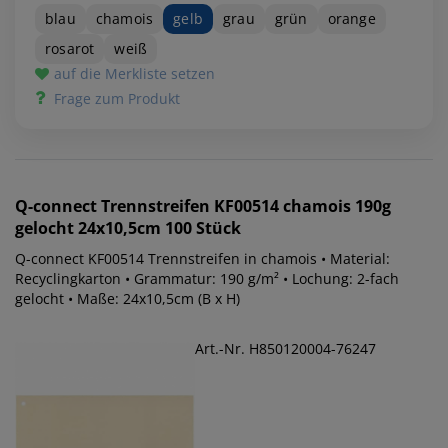
blau
chamois
gelb
grau
grün
orange
rosarot
weiß
auf die Merkliste setzen
Frage zum Produkt
Q-connect
Trennstreifen KF00514 chamois 190g
gelocht 24x10,5cm 100 Stück
Q-connect KF00514 Trennstreifen in chamois • Material:
Recyclingkarton • Grammatur: 190 g/m² • Lochung: 2-fach
gelocht • Maße: 24x10,5cm (B x H)
Art.-Nr. H850120004-76247