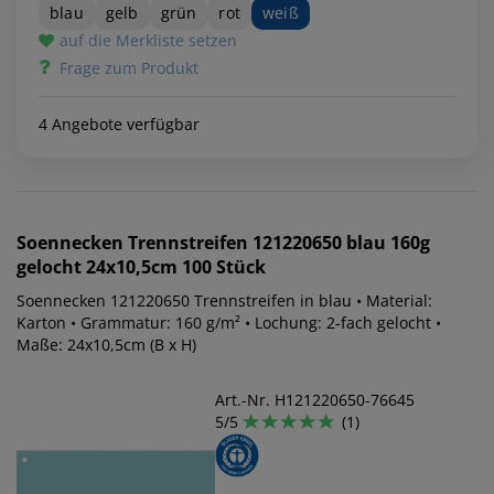
blau
gelb
grün
rot
weiß
auf die Merkliste setzen
Frage zum Produkt
4 Angebote verfügbar
Soennecken
Trennstreifen 121220650 blau 160g
gelocht 24x10,5cm 100 Stück
Soennecken 121220650 Trennstreifen in blau • Material:
Karton • Grammatur: 160 g/m² • Lochung: 2-fach gelocht •
Maße: 24x10,5cm (B x H)
Art.-Nr. H121220650-76645
5/5
(1)