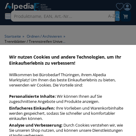
A-Z
Startseite
»
Ordnen / Archivieren
»
Trennblätter / Trennstreifen Universallochung
Wir nutzen Cookies und andere Technologien, um Ihr
Trennblätter / Trennstreifen
Einkaufserlebnis zu verbessern!
Universallochung > Lochung
Willkommen bei Bürobedarf Thüringen, ihrem Alpedia
Universallochung
Marktplatz! Um Ihnen das beste Einkaufserlebnis zu bieten,
verwenden wir Cookies. Die Vorteile sind:
Trennblätter / Trennstreifen Universallochung in bester
Personalisierte Inhalte:
Wir können Ihnen auf Sie
Qualität zum günstigen Preis. Finden Sie schnell
zugeschnittene Angebote und Produkte anzeigen.
Trennblätter / Trennstreifen Universallochung mit unserer
Einfacheres Einkaufen:
Ihre Vorlieben und Warenkorbinhalte
Filter-Funktion.
werden gespeichert, sodass Sie schneller und komfortabler
einkaufen können.
Analyse und Verbesserung:
Durch Cookies verstehen wir, wie
Trennblätter / Trennstreifen Universallochung
Sie unseren Shop nutzen, und können unsere Dienstleistungen
ständig verbessern.