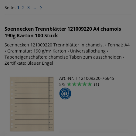
Seite:
1
2
3
...
Soennecken
Trennblätter 121009220 A4 chamois
190g Karton 100 Stück
Soennecken 121009220 Trennblätter in chamois. • Format: A4
• Grammatur: 190 g/m² Karton • Universallochung •
Tabeneigenschaften: chamoise Taben zum ausschneiden •
Zertifikate: Blauer Engel
Art.-Nr. H121009220-76645
5/5
(1)