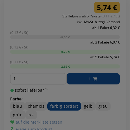
5,74 €
Staffelpreis ab 5 Pakete
(0.11 € / St)
inkl. MwSt. & zzgl. Versand
ab 1 Paket 6,32 €
(0.13 € / St)
-0,00 €
ab 3 Pakete 6,07 €
(0.12 € / St)
-0,75 €
ab 5 Pakete 5,74 €
(0.11 € / St)
-2,92 €
Menge
sofort lieferbar ¹⁾
Farbe:
blau
chamois
farbig sortiert
gelb
grau
grün
rot
auf die Merkliste setzen
Frage zum Produkt