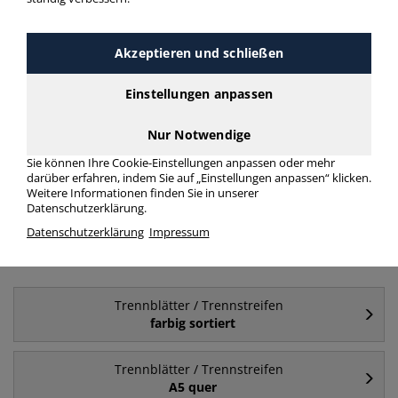
mehr Infos zur Kategorie
Akzeptieren und schließen
Einstellungen anpassen
Nur Notwendige
Sie können Ihre Cookie-Einstellungen anpassen oder mehr
darüber erfahren, indem Sie auf „Einstellungen anpassen“ klicken.
Trennstreifen
Trennblätter
Weitere Informationen finden Sie in unserer
Datenschutzerklärung.
Datenschutzerklärung
Impressum
Häufig gesucht
Trennblätter / Trennstreifen
farbig sortiert
Trennblätter / Trennstreifen
A5 quer