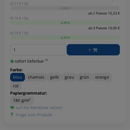
(0.11 € / St)
-0,00 €
ab 2 Pakete 10,33 €
(0.10 € / St)
-0,95 €
ab 3 Pakete 10,06 €
(0.10 € / St)
-2,25 €
Menge
sofort lieferbar ¹⁾
Farbe:
blau
chamois
gelb
grau
grün
orange
rot
Papiergrammatur:
180 g/m²
auf die Merkliste setzen
Frage zum Produkt