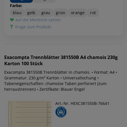
Farbe:
blau
gelb
grau
grün
orange
rot
auf die Merkliste setzen
Frage zum Produkt
Exacompta
Trennblätter 381550B A4 chamois 230g
Karton 100 Stück
Exacompta 381550B Trennblätter in chamois. • Format: A4 •
Grammatur: 230 g/m² Karton • Universallochung •
Tabeneigenschaften: chamoise Taben perforiert (zum
herraustrennen) • Zertifikate: Blauer Engel
Art.-Nr. HEXC381550B-76641