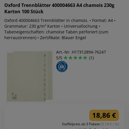
Oxford
Trennblätter 400004663 A4 chamois 230g
Karton 100 Stück
Oxford 400004663 Trennblätter in chamois. • Format: A4 •
Grammatur: 230 g/m² Karton • Universallochung •
Tabeneigenschaften: chamoise Taben perforiert (zum
herraustrennen) • Zertifikate: Blauer Engel
Art.-Nr. H17312894-76247
5/5
(1)
18,86 €
Staffelpreis ab 3 Pakete
(0.19 € / St)