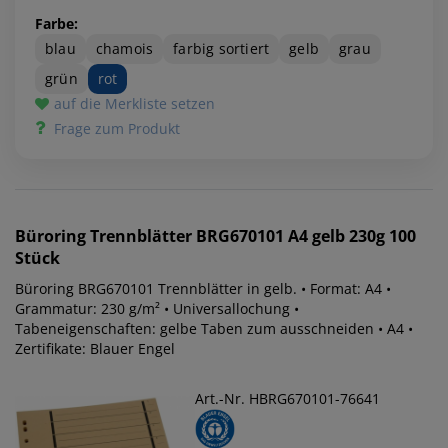
Farbe:
blau
chamois
farbig sortiert
gelb
grau
grün
rot
auf die Merkliste setzen
Frage zum Produkt
Büroring
Trennblätter BRG670101 A4 gelb 230g 100
Stück
Büroring BRG670101 Trennblätter in gelb. • Format: A4 •
Grammatur: 230 g/m² • Universallochung •
Tabeneigenschaften: gelbe Taben zum ausschneiden • A4 •
Zertifikate: Blauer Engel
Art.-Nr. HBRG670101-76641