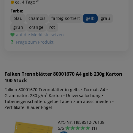
ca. 4 Tage ²⁾
Farbe:
blau
chamois
farbig sortiert
gelb
grau
grün
orange
rot
auf die Merkliste setzen
Frage zum Produkt
Falken
Trennblätter 80001670 A4 gelb 230g Karton
100 Stück
Falken 80001670 Trennblätter in gelb. • Format: A4 •
Grammatur: 230 g/m² Karton • Universallochung •
Tabeneigenschaften: gelbe Taben zum ausschneiden •
Zertifikate: Blauer Engel
Art.-Nr. H958512-76138
5/5
(1)