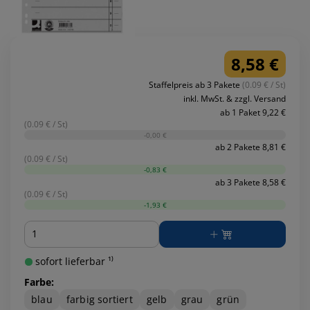
8,58 €
Staffelpreis ab 3 Pakete
(0.09 € / St)
inkl. MwSt. & zzgl. Versand
ab 1 Paket 9,22 €
(0.09 € / St)
-0,00 €
ab 2 Pakete 8,81 €
(0.09 € / St)
-0,83 €
ab 3 Pakete 8,58 €
(0.09 € / St)
-1,93 €
Menge
sofort lieferbar ¹⁾
Farbe:
blau
farbig sortiert
gelb
grau
grün