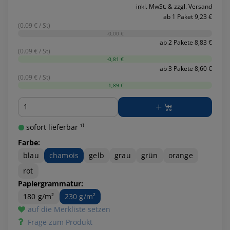
inkl. MwSt. & zzgl. Versand
ab 1 Paket 9,23 €
(0.09 € / St)
-0,00 €
ab 2 Pakete 8,83 €
(0.09 € / St)
-0,81 €
ab 3 Pakete 8,60 €
(0.09 € / St)
-1,89 €
Menge
sofort lieferbar ¹⁾
Farbe:
blau
chamois
gelb
grau
grün
orange
rot
Papiergrammatur:
180 g/m²
230 g/m²
auf die Merkliste setzen
Frage zum Produkt