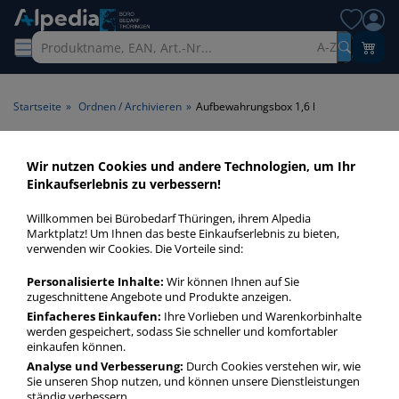
A-Z
Startseite
»
Ordnen / Archivieren
»
Aufbewahrungsbox 1,6 l
Aufbewahrungsbox 1,6 l >
Wir nutzen Cookies und andere Technologien, um Ihr
Einkaufserlebnis zu verbessern!
Volumen 1,6 l
Willkommen bei Bürobedarf Thüringen, ihrem Alpedia
Transportboxen 1,6 l in bester Qualität zum günstigen Preis.
Marktplatz! Um Ihnen das beste Einkaufserlebnis zu bieten,
verwenden wir Cookies. Die Vorteile sind:
Finden Sie schnell Transportboxen 1,6 l mit unserer Filter-
Funktion.
Personalisierte Inhalte:
Wir können Ihnen auf Sie
zugeschnittene Angebote und Produkte anzeigen.
Einfacheres Einkaufen:
Ihre Vorlieben und Warenkorbinhalte
Aufbewahrungsbox 1,6 l
werden gespeichert, sodass Sie schneller und komfortabler
mehr Infos zur Kategorie
einkaufen können.
Analyse und Verbesserung:
Durch Cookies verstehen wir, wie
Sie unseren Shop nutzen, und können unsere Dienstleistungen
ständig verbessern.