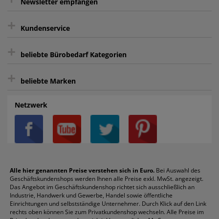
Newsletter empfangen
Kauf auf Rechnung³
+
Keine unerwünschte Werbung
Kundenservice
sicher Shoppen durch SSL
+
Bewertungs-Community
Sie können sich zu jeder Zeit abmelden.
Kontakt
beliebte Bürobedarf Kategorien
intelligentes Kundenkonto
Bürobedarf-Ratgeber
+
FAQ
Aktenvernichter
Haftnotizen
Prospekthüllen
beliebte Marken
Auftragspauschale
Archivboxen
Hängeregistratur
Registraturen
AGB
Batterien
Alco
Heftgeräte
Landré
Rückenschilder
Netzwerk
Datenschutz
Bleistifte
Avery/Zweckform
Heftstreifen
Leitz
Radiergummis
Privatsphäre-Einstellungen
Blöcke
Bic
Kaffee
Läufer
Schnellhefter
Über uns
Boardmarker
Canon
Klebeband
Melitta
Sichthüllen
Impressum
Briefablagen
Color Copy
Klebestifte
Navigator
Stehsammler
Reklamation / Retouren
Briefumschläge
Durable
Klemmmappen
Pentel
Taschenrechner
Alle hier genannten Preise verstehen sich in Euro.
Bei Auswahl des
Geschäftskundenshops werden Ihnen alle Preise exkl. MwSt. angezeigt.
Vertrag widerrufen (Privatkunden)
Druckerpatronen
DYMO
Kopierpapier
Pelikan
Textmarker
Das Angebot im Geschäftskundenshop richtet sich ausschließlich an
Rabatte & Aktionen
Etiketten
Edding
Korrekturmittel
Pilot
Tintenroller
Industrie, Handwerk und Gewerbe, Handel sowie öffentliche
Einrichtungen und selbstständige Unternehmer. Durch Klick auf den Link
Fineliner
Esselte
Kugelschreiber
Pritt
Tintenpatronen
rechts oben können Sie zum Privatkundenshop wechseln. Alle Preise im