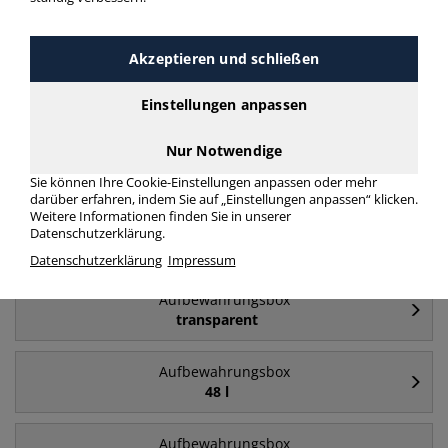
Häufig gesucht
Akzeptieren und schließen
Aufbewahrungsbox
84 l
Einstellungen anpassen
Nur Notwendige
Aufbewahrungsbox
64 l
Sie können Ihre Cookie-Einstellungen anpassen oder mehr
darüber erfahren, indem Sie auf „Einstellungen anpassen“ klicken.
Weitere Informationen finden Sie in unserer
Aufbewahrungsbox
Datenschutzerklärung.
35 l
Datenschutzerklärung
Impressum
Aufbewahrungsbox
transparent
Aufbewahrungsbox
48 l
Aufbewahrungsbox