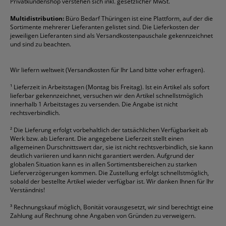
Folienschreiber
Faber-Castell
Mappen
Schneider
Toilettenpapier
Privatkundenshop verstehen sich inkl. gesetzlicher MwSt.
Formulare
Fellowes
Ordner
Stabilo
Toner
Multidistribution:
Büro Bedarf Thüringen ist eine Plattform, auf der die
Sortimente mehrerer Lieferanten gelistet sind. Die Lieferkosten der
Gelschreiber
Franken
Packband
Staedtler
Versandmaterial
jeweiligen Lieferanten sind als Versandkostenpauschale gekennzeichnet
Geschäftsbücher
Fripa
Permanentmarker
Tesa
Versandtaschen
und sind zu beachten.
HAN
Tipp-Ex
HP
alle Marken anzeigen
Wir liefern weltweit (Versandkosten für Ihr Land bitte voher erfragen).
¹
Lieferzeit in Arbeitstagen (Montag bis Freitag). Ist ein Artikel als sofort
lieferbar gekennzeichnet, versuchen wir den Artikel schnellstmöglich
innerhalb 1 Arbeitstages zu versenden. Die Angabe ist nicht
rechtsverbindlich.
²
Die Lieferung erfolgt vorbehaltlich der tatsächlichen Verfügbarkeit ab
Werk bzw. ab Lieferant. Die angegebene Lieferzeit stellt einen
allgemeinen Durschnittswert dar, sie ist nicht rechtsverbindlich, sie kann
deutlich variieren und kann nicht garantiert werden. Aufgrund der
globalen Situation kann es in allen Sortimentsbereichen zu starken
Lieferverzögerungen kommen. Die Zustellung erfolgt schnellstmöglich,
sobald der bestellte Artikel wieder verfügbar ist. Wir danken Ihnen für Ihr
Verständnis!
³
Rechnungskauf möglich, Bonität vorausgesetzt, wir sind berechtigt eine
Zahlung auf Rechnung ohne Angaben von Gründen zu verweigern.