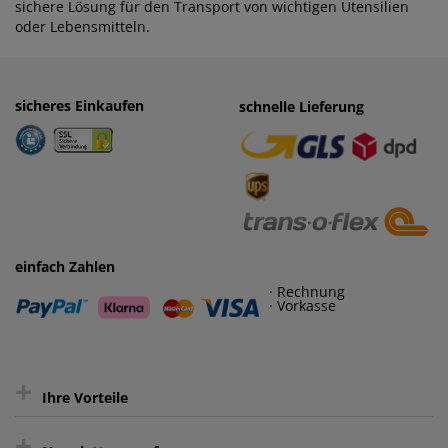
sichere Lösung für den Transport von wichtigen Utensilien
oder Lebensmitteln.
sicheres Einkaufen
einfaches Zahlen
schnelle Lieferung
· Rechnung
· Vorkasse
einfach Zahlen
· Rechnung
· Vorkasse
+
Ihre Vorteile
+
gratis Lieferung ab 150 € Warenwert