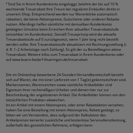
⁴
Sind Sie in Ihrem Kundenkonto eingeloggt, belohnt der bis auf 10 %
wachsende Treuerabatt Ihre Treure bei regulären Einkäufen direkt in
unserem Shop. Entsprechend werden nur Warenkörbe automatisch
rabattiert, die keine Aktionspreise, Gutscheine oder anderen Rabatte
nutzen. Allerdings helfen sämtliche mit demselben Kundenkonto
getätigten Umsätze beim Erreichen Ihrer aktuellen Treuerabattstufe
(einsehbar im Kundenkonto). Gemäß Treueprinzip wird die aktuelle
Treuerabattstufe auf 0 zurückgesetzt, wenn 1 Jahr lang nicht bestellt
werden sollte. Ihre Treuerabattstufe aktualisiert mit Rechnungsstellung (i.
d. R. 1–2 Arbeitstage nach Zahlung). Es gilt der zu Bestellbeginn aktive
Treuerabatt. Weitere Infos zum Treuerabatt in Ihrem Kundenkonto oder
auf
www.buero-bedarf-thueringen.de/treuerabatt
Die im Onlineshop beworbene 24-Stunden-Versandbereitschaft bezieht
sich auf Waren, die mit einer Lieferzeit von 1 Tag(e) gekennzeichnet sind.
Markennamen, Warenzeichen sowie sämtliche Artikelbilder sind
Eigentum ihrer rechtmäßigen Urheber und dienen hier nur zur
Beschreibung der angebotenen Artikel. Die Artikelbilder können von den
tatsächlichen Produkten abweichen.
Ist ein Artikel mit einem Aktionspreis, oder einer Rabattaktion versehen,
haben Sie eine Bestellung mit einem Aktionspreis, Rabatt getätigt, so
bitten wir um Verständnis, dass aufgrund der Kalkulation des
Artikelpreises keinerlei zusätzliche und kostenlose Servicedienstleistung,
außerhalb des gesetzlichen Rahmens, erfolgen kann.