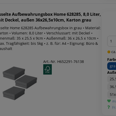
sselte
Aufbewahrungsbox Home 628285, 8,0 Liter,
it Deckel, außen 36x26,5x10cm, Karton grau
sselte Home 628285 Aufbewahrungsbox in grau • Material:
rton • Volumen: 8,0 Liter • Verschlussart: mit Deckel •
Men
nnenmaß: 35 x 25,5 x 9cm • Außenmaß: 36 x 26,5 x 10cm •
x. Tragfähigkeit: bis 5kg • z. B. für: A4 • Eignung: Büro &
aushalt
ca.
Farb
Art.-Nr. H652291-76138
gra
Auß
25
36,
51x
au
Fr