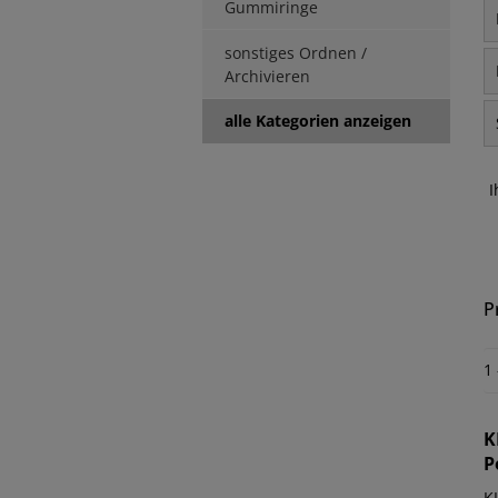
Gummiringe
sonstiges Ordnen /
Archivieren
alle Kategorien anzeigen
I
P
1
K
P
K