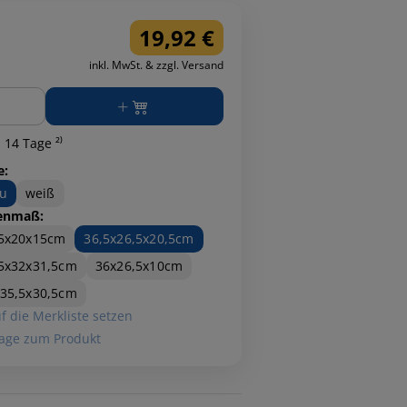
19,92 €
inkl. MwSt. & zzgl. Versand
ge
 14 Tage ²⁾
e:
u
weiß
enmaß:
,5x20x15cm
36,5x26,5x20,5cm
5x32x31,5cm
36x26,5x10cm
35,5x30,5cm
f die Merkliste setzen
age zum Produkt