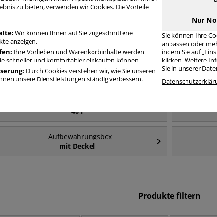
Häufig gesucht
ebnis zu bieten, verwenden wir Cookies. Die Vorteile
Nur No
Aufbewahrungsbox
alte:
Wir können Ihnen auf Sie zugeschnittene
Sie können Ihre Co
84 l
te anzeigen.
anpassen oder meh
fen:
Ihre Vorlieben und Warenkorbinhalte werden
indem Sie auf „Ein
Sie schneller und komfortabler einkaufen können.
klicken. Weitere I
Aufbewahrungsbox
Sie in unserer Dat
sserung:
Durch Cookies verstehen wir, wie Sie unseren
35 l
nen unsere Dienstleistungen ständig verbessern.
Datenschutzerklär
Aufbewahrungsbox
48 l
Aufbewahrungsbox
mit Deckel
Produkte filtern