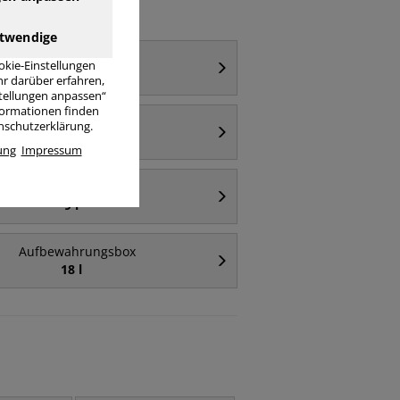
twendige
Aufbewahrungsbox
okie-Einstellungen
64 l
r darüber erfahren,
stellungen anpassen“
nformationen finden
Aufbewahrungsbox
enschutzerklärung.
transparent
ung
Impressum
Aufbewahrungsbox
9 l
Aufbewahrungsbox
18 l