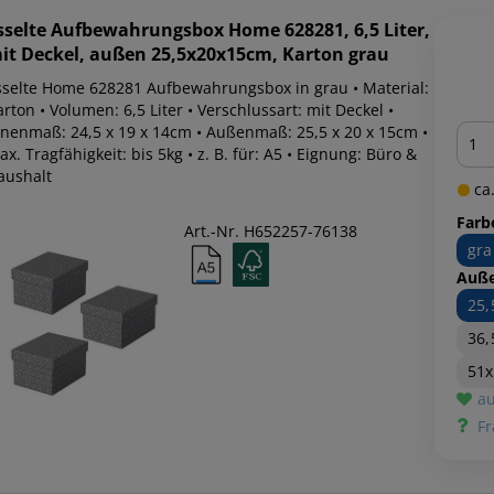
sselte
Aufbewahrungsbox Home 628281, 6,5 Liter,
it Deckel, außen 25,5x20x15cm, Karton grau
sselte Home 628281 Aufbewahrungsbox in grau • Material:
rton • Volumen: 6,5 Liter • Verschlussart: mit Deckel •
Men
nnenmaß: 24,5 x 19 x 14cm • Außenmaß: 25,5 x 20 x 15cm •
x. Tragfähigkeit: bis 5kg • z. B. für: A5 • Eignung: Büro &
aushalt
ca.
Farb
Art.-Nr. H652257-76138
gra
Auß
25
36,
51x
au
Fr