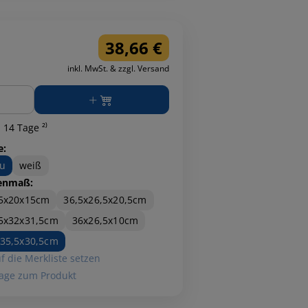
38,66 €
inkl. MwSt. & zzgl. Versand
ge
 14 Tage ²⁾
e:
u
weiß
enmaß:
,5x20x15cm
36,5x26,5x20,5cm
5x32x31,5cm
36x26,5x10cm
35,5x30,5cm
f die Merkliste setzen
age zum Produkt