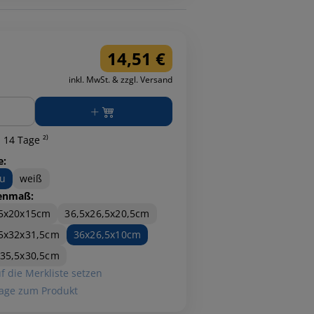
14,51 €
inkl. MwSt. & zzgl. Versand
ge
 14 Tage ²⁾
e:
u
weiß
enmaß:
,5x20x15cm
36,5x26,5x20,5cm
5x32x31,5cm
36x26,5x10cm
35,5x30,5cm
f die Merkliste setzen
age zum Produkt