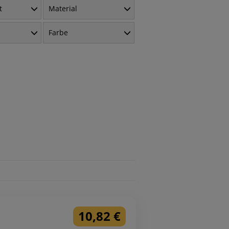
t
Material
Farbe
10,82 €