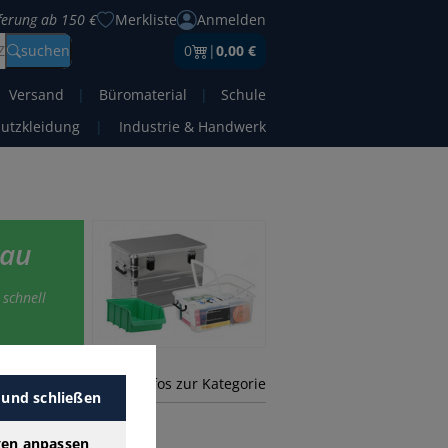
eferung ab 150 €
Merkliste
Anmelden
Z
suchen
0
|
0,00 €
Versand
|
Büromaterial
|
Schule
hutzkleidung
|
Industrie & Handwerk
rau
 schnell
mehr Infos zur Kategorie
 und schließen
gen anpassen