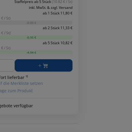
Staffelpreis ab 5 Stück
(10.82 € / St)
inkl. MwSt. & zzgl. Versand
ab 1 Stück 11,80 €
 € / St)
-0,00 €
ab 2 Stück 11,33 €
 € / St)
-0,95 €
ab 5 Stück 10,82 €
 € / St)
-4,94 €
ge
ort lieferbar ¹⁾
f die Merkliste setzen
age zum Produkt
gebote verfügbar