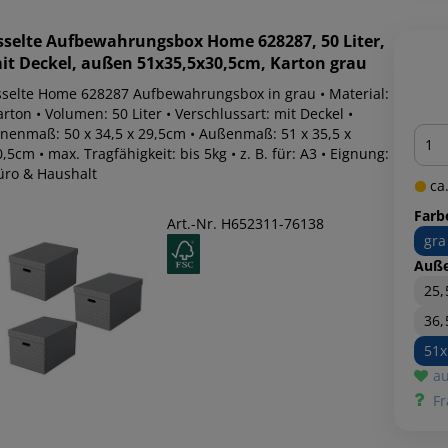
sselte
Aufbewahrungsbox Home 628287, 50 Liter,
it Deckel, außen 51x35,5x30,5cm, Karton grau
sselte Home 628287 Aufbewahrungsbox in grau • Material:
rton • Volumen: 50 Liter • Verschlussart: mit Deckel •
Men
nnenmaß: 50 x 34,5 x 29,5cm • Außenmaß: 51 x 35,5 x
,5cm • max. Tragfähigkeit: bis 5kg • z. B. für: A3 • Eignung:
üro & Haushalt
ca.
Farb
Art.-Nr. H652311-76138
gra
Auß
25
36,
51x
au
Fr