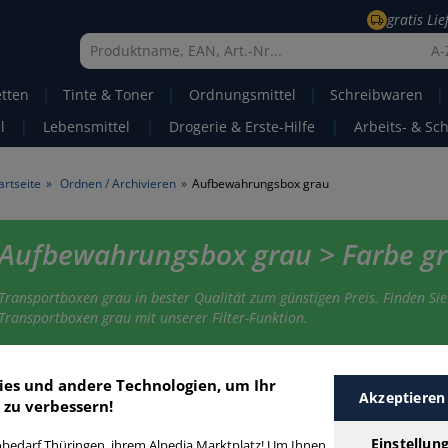
gratis Li
A-
etten
|
Tinte & Toner
|
Ordnungsmittel
|
Schreibwaren
|
l
|
Lebensmittel
|
Drogerie & Erste-Hilfe
|
Arbeits- & Sc
artseite
»
Ordnen / Archivieren
»
Aufbewahrungsbox grau
Aufbewahrungsbox grau > Farbe g
Transportboxen grau in bester Qualität zum günstigen Preis. Finden Sie
Transportboxen grau mit unserer Filter-Funktion.
ufbewahrungsbox grau
ies und andere Technologien, um Ihr
Akzeptieren
 zu verbessern!
Einstellun
bedarf Thüringen, ihrem Alpedia Marktplatz! Um Ihnen