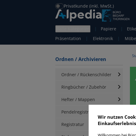
Privatkunde (inkl. MwSt.)
alle Kategorien
|
Papiere
|
Etik
Präsentation
|
Elektronik
|
Möbe
St
Ordnen / Archivieren
Ordner / Rückenschilder
Ringbücher / Zubehör
Hefter / Mappen
Pendelregistratur
A
Wir nutzen Cook
Einkaufserlebnis
Registratur
Willkommen bei Büro