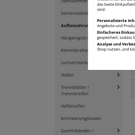
Stehsammler
das beste Einkaufserl
sind:
Sortierstationen / Ablagen
Personalisierte Inh
Aufbewahrungsbox
Angebote und Produk
Einfacheres Einkau
Hängeregistratur
gespeichert, sodass 
Analyse und Verbe
Shop nutzen, und kön
Klemmbretter / -mappen
Lochverstärkung
Hüllen
Trennblätter /
Trennstreifen
Heftstreifen
Archivierungsboxen
Gummibänder /