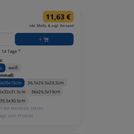
11,63 €
inkl. MwSt. & zzgl. Versand
ge
 14 Tage ²⁾
e:
u
weiß
enmaß:
,5x20x15cm
36,5x26,5x20,5cm
5x32x31,5cm
36x26,5x10cm
35,5x30,5cm
f die Merkliste setzen
age zum Produkt