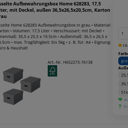
sselte
Aufbewahrungsbox Home 628283, 17,5
iter, mit Deckel, außen 36,5x26,5x20,5cm, Karton
rau
sselte Home 628283 Aufbewahrungsbox in grau • Material:
Men
rton • Volumen: 17,5 Liter • Verschlussart: mit Deckel •
nnenmaß: 35,5 x 25,5 x 19,5cm • Außenmaß: 36,5 x 26,5 x
,5cm • max. Tragfähigkeit: bis 5kg • z. B. für: A4 • Eignung:
ca.
üro & Haushalt
Farb
gra
Art.-Nr. H652273-76138
Auß
25
36,
51x
au
Fr