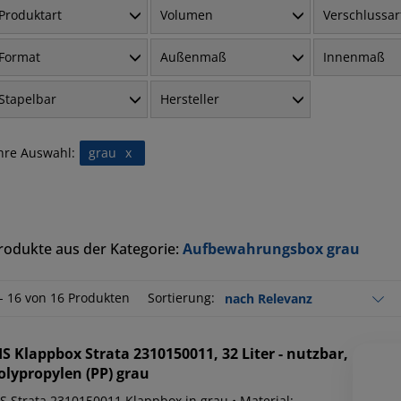
Produktart
Volumen
Verschlussar
Format
Außenmaß
Innenmaß
Stapelbar
Hersteller
hre Auswahl:
grau
x
rodukte aus der Kategorie:
Aufbewahrungsbox grau
 - 16 von 16 Produkten
Sortierung:
IS
Klappbox Strata 2310150011, 32 Liter - nutzbar,
olypropylen (PP) grau
IS Strata 2310150011 Klappbox in grau • Material: