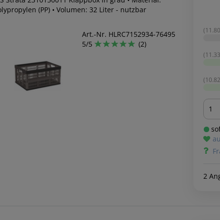
lypropylen (PP) • Volumen: 32 Liter - nutzbar
(11.80
Art.-Nr. HLRC7152934-76495
5/5
(2)
(11.33
(10.82
Men
sof
au
Fr
2 An