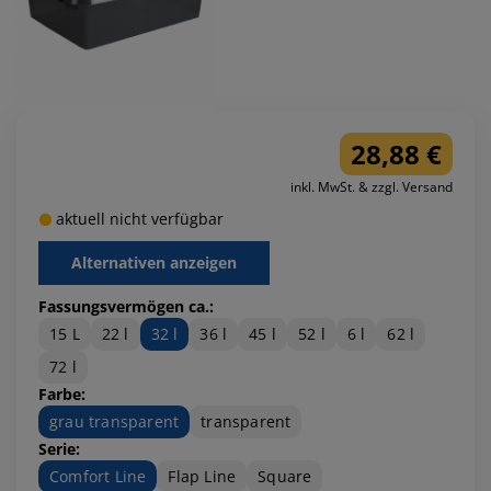
28,88 €
inkl. MwSt. & zzgl. Versand
aktuell nicht verfügbar
Alternativen anzeigen
Fassungsvermögen ca.:
15 L
22 l
32 l
36 l
45 l
52 l
6 l
62 l
72 l
Farbe:
grau transparent
transparent
Serie:
Comfort Line
Flap Line
Square