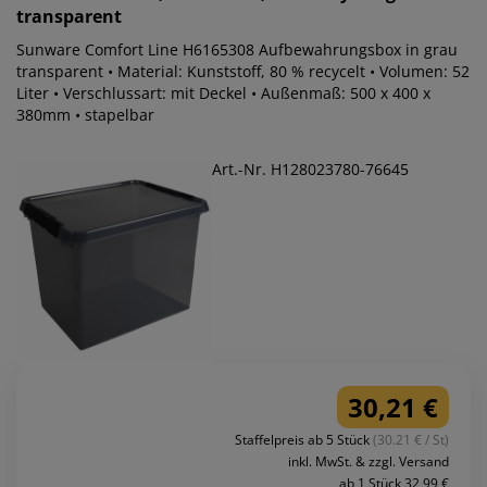
transparent
Sunware Comfort Line H6165308 Aufbewahrungsbox in grau
transparent • Material: Kunststoff, 80 % recycelt • Volumen: 52
Liter • Verschlussart: mit Deckel • Außenmaß: 500 x 400 x
380mm • stapelbar
Art.-Nr. H128023780-76645
30,21 €
Staffelpreis ab 5 Stück
(30.21 € / St)
inkl. MwSt. & zzgl. Versand
ab 1 Stück 32,99 €