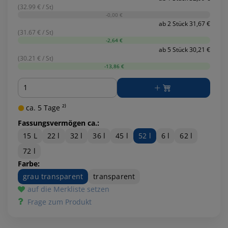
(32.99 € / St)
-0,00 €
ab 2 Stück 31,67 €
(31.67 € / St)
-2,64 €
ab 5 Stück 30,21 €
(30.21 € / St)
-13,86 €
Menge
ca. 5 Tage ²⁾
Fassungsvermögen ca.:
15 L
22 l
32 l
36 l
45 l
52 l
6 l
62 l
72 l
Farbe:
grau transparent
transparent
auf die Merkliste setzen
Frage zum Produkt