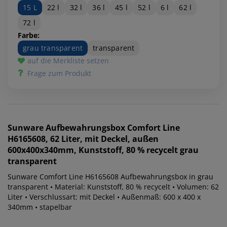
15 L
22 l
32 l
36 l
45 l
52 l
6 l
62 l
72 l
Farbe:
grau transparent
transparent
auf die Merkliste setzen
Frage zum Produkt
Sunware
Aufbewahrungsbox Comfort Line
H6165608, 62 Liter, mit Deckel, außen
600x400x340mm, Kunststoff, 80 % recycelt grau
transparent
Sunware Comfort Line H6165608 Aufbewahrungsbox in grau
transparent • Material: Kunststoff, 80 % recycelt • Volumen: 62
Liter • Verschlussart: mit Deckel • Außenmaß: 600 x 400 x
340mm • stapelbar