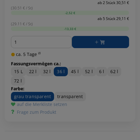
ab 2 Stück 30,51 €
(30.51 € / St)
-2,52 €
ab 5 Stück 29,11 €
(29.11 € / St)
-13,33 €
Menge
ca. 5 Tage ²⁾
Fassungsvermögen ca.:
15 L
22 l
32 l
36 l
45 l
52 l
6 l
62 l
72 l
Farbe:
grau transparent
transparent
auf die Merkliste setzen
Frage zum Produkt