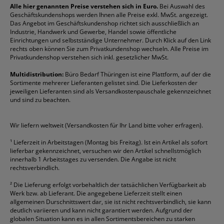
Reklamation / Retouren
Briefumschläge
Durable
Klemmmappen
Pentel
Taschenrechner
Alle hier genannten Preise verstehen sich in Euro.
Bei Auswahl des
Geschäftskundenshops werden Ihnen alle Preise exkl. MwSt. angezeigt.
Vertrag widerrufen (Privatkunden)
Druckerpatronen
DYMO
Kopierpapier
Pelikan
Textmarker
Das Angebot im Geschäftskundenshop richtet sich ausschließlich an
Rabatte & Aktionen
Etiketten
Edding
Korrekturmittel
Pilot
Tintenroller
Industrie, Handwerk und Gewerbe, Handel sowie öffentliche
Einrichtungen und selbstständige Unternehmer. Durch Klick auf den Link
Fineliner
Esselte
Kugelschreiber
Pritt
Tintenpatronen
rechts oben können Sie zum Privatkundenshop wechseln. Alle Preise im
Folienschreiber
Faber-Castell
Mappen
Schneider
Toilettenpapier
Privatkundenshop verstehen sich inkl. gesetzlicher MwSt.
Formulare
Fellowes
Ordner
Stabilo
Toner
Multidistribution:
Büro Bedarf Thüringen ist eine Plattform, auf der die
Sortimente mehrerer Lieferanten gelistet sind. Die Lieferkosten der
Gelschreiber
Franken
Packband
Staedtler
Versandmaterial
jeweiligen Lieferanten sind als Versandkostenpauschale gekennzeichnet
Geschäftsbücher
Fripa
Permanentmarker
Tesa
Versandtaschen
und sind zu beachten.
HAN
Tipp-Ex
HP
alle Marken anzeigen
Wir liefern weltweit (Versandkosten für Ihr Land bitte voher erfragen).
¹
Lieferzeit in Arbeitstagen (Montag bis Freitag). Ist ein Artikel als sofort
lieferbar gekennzeichnet, versuchen wir den Artikel schnellstmöglich
innerhalb 1 Arbeitstages zu versenden. Die Angabe ist nicht
rechtsverbindlich.
²
Die Lieferung erfolgt vorbehaltlich der tatsächlichen Verfügbarkeit ab
Werk bzw. ab Lieferant. Die angegebene Lieferzeit stellt einen
allgemeinen Durschnittswert dar, sie ist nicht rechtsverbindlich, sie kann
deutlich variieren und kann nicht garantiert werden. Aufgrund der
globalen Situation kann es in allen Sortimentsbereichen zu starken