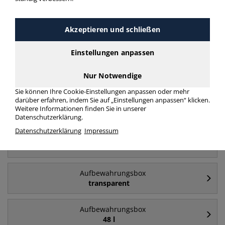
Akzeptieren und schließen
Häufig gesucht
Einstellungen anpassen
Aufbewahrungsbox
84 l
Nur Notwendige
Sie können Ihre Cookie-Einstellungen anpassen oder mehr
darüber erfahren, indem Sie auf „Einstellungen anpassen“ klicken.
Aufbewahrungsbox
Weitere Informationen finden Sie in unserer
64 l
Datenschutzerklärung.
Datenschutzerklärung
Impressum
Aufbewahrungsbox
35 l
Aufbewahrungsbox
transparent
Aufbewahrungsbox
48 l