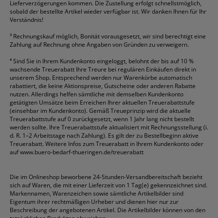
Lieferverzögerungen kommen. Die Zustellung erfolgt schnellstmöglich,
sobald der bestellte Artikel wieder verfügbar ist. Wir danken Ihnen für Ihr
Verständnis!
³
Rechnungskauf möglich, Bonität vorausgesetzt, wir sind berechtigt eine
Zahlung auf Rechnung ohne Angaben von Gründen zu verweigern.
⁴
Sind Sie in Ihrem Kundenkonto eingeloggt, belohnt der bis auf 10 %
wachsende Treuerabatt Ihre Treure bei regulären Einkäufen direkt in
unserem Shop. Entsprechend werden nur Warenkörbe automatisch
rabattiert, die keine Aktionspreise, Gutscheine oder anderen Rabatte
nutzen. Allerdings helfen sämtliche mit demselben Kundenkonto
getätigten Umsätze beim Erreichen Ihrer aktuellen Treuerabattstufe
(einsehbar im Kundenkonto). Gemäß Treueprinzip wird die aktuelle
Treuerabattstufe auf 0 zurückgesetzt, wenn 1 Jahr lang nicht bestellt
werden sollte. Ihre Treuerabattstufe aktualisiert mit Rechnungsstellung (i.
d. R. 1–2 Arbeitstage nach Zahlung). Es gilt der zu Bestellbeginn aktive
Treuerabatt. Weitere Infos zum Treuerabatt in Ihrem Kundenkonto oder
auf
www.buero-bedarf-thueringen.de/treuerabatt
Die im Onlineshop beworbene 24-Stunden-Versandbereitschaft bezieht
sich auf Waren, die mit einer Lieferzeit von 1 Tag(e) gekennzeichnet sind.
Markennamen, Warenzeichen sowie sämtliche Artikelbilder sind
Eigentum ihrer rechtmäßigen Urheber und dienen hier nur zur
Beschreibung der angebotenen Artikel. Die Artikelbilder können von den