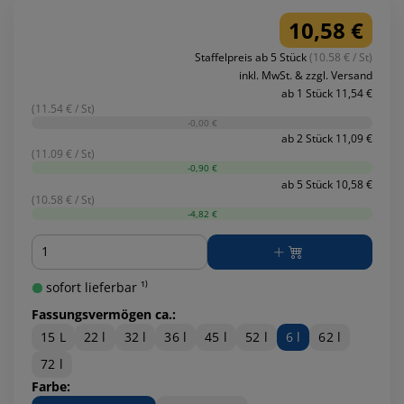
10,58 €
Staffelpreis ab 5 Stück
(10.58 € / St)
inkl. MwSt. & zzgl. Versand
ab 1 Stück 11,54 €
(11.54 € / St)
-0,00 €
ab 2 Stück 11,09 €
(11.09 € / St)
-0,90 €
ab 5 Stück 10,58 €
(10.58 € / St)
-4,82 €
Menge
sofort lieferbar ¹⁾
Fassungsvermögen ca.:
15 L
22 l
32 l
36 l
45 l
52 l
6 l
62 l
72 l
Farbe: