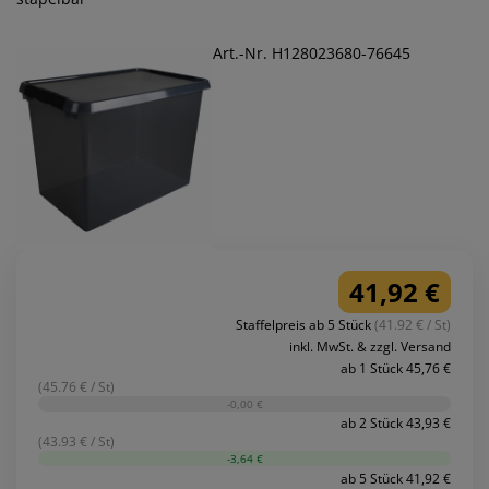
Art.-Nr. H128023680-76645
41,92 €
Staffelpreis ab 5 Stück
(41.92 € / St)
inkl. MwSt. & zzgl. Versand
ab 1 Stück 45,76 €
(45.76 € / St)
-0,00 €
ab 2 Stück 43,93 €
(43.93 € / St)
-3,64 €
ab 5 Stück 41,92 €