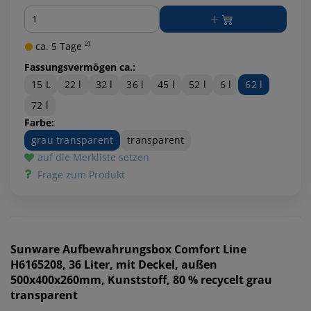
Menge
ca. 5 Tage ²⁾
Fassungsvermögen ca.:
15 L
22 l
32 l
36 l
45 l
52 l
6 l
62 l
72 l
Farbe:
grau transparent
transparent
auf die Merkliste setzen
Frage zum Produkt
Sunware
Aufbewahrungsbox Comfort Line
H6165208, 36 Liter, mit Deckel, außen
500x400x260mm, Kunststoff, 80 % recycelt grau
transparent