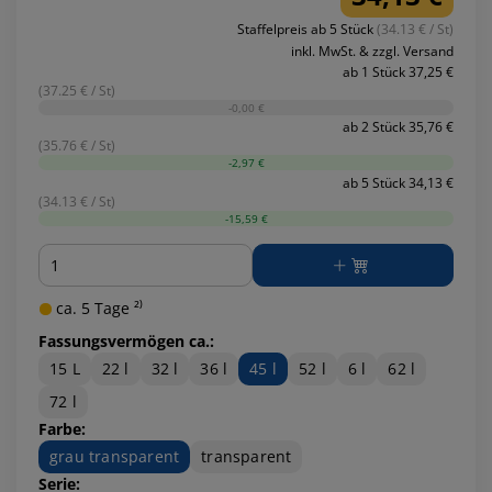
Staffelpreis ab 5 Stück
(34.13 € / St)
inkl. MwSt. & zzgl. Versand
ab 1 Stück 37,25 €
(37.25 € / St)
-0,00 €
ab 2 Stück 35,76 €
(35.76 € / St)
-2,97 €
ab 5 Stück 34,13 €
(34.13 € / St)
-15,59 €
Menge
ca. 5 Tage ²⁾
Fassungsvermögen ca.:
15 L
22 l
32 l
36 l
45 l
52 l
6 l
62 l
72 l
Farbe:
grau transparent
transparent
Serie: