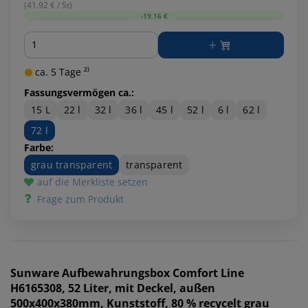
(41.92 € / St)
-19,16 €
Menge
ca. 5 Tage ²⁾
Fassungsvermögen ca.:
15 L
22 l
32 l
36 l
45 l
52 l
6 l
62 l
72 l
Farbe:
grau transparent
transparent
auf die Merkliste setzen
Frage zum Produkt
Sunware
Aufbewahrungsbox Comfort Line
H6165308, 52 Liter, mit Deckel, außen
500x400x380mm, Kunststoff, 80 % recycelt grau