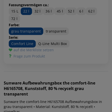
Fassungsvermögen ca.:
15 L
22 l
32 l
36 l
45 l
52 l
6 l
62 l
72 l
Farbe:
grau transparent
transparent
Serie:
Comfort Line
Q-Line Multi Box
auf die Merkliste setzen
Frage zum Produkt
Sunware
Aufbewahrungsbox the comfort-line
H6165708, Kunststoff, 80 % recycelt grau
transparent
Sunware the comfort-line H6165708 Aufbewahrungsbox in
grau transparent • Material: Kunststoff, 80 % recycelt •
stapelbar