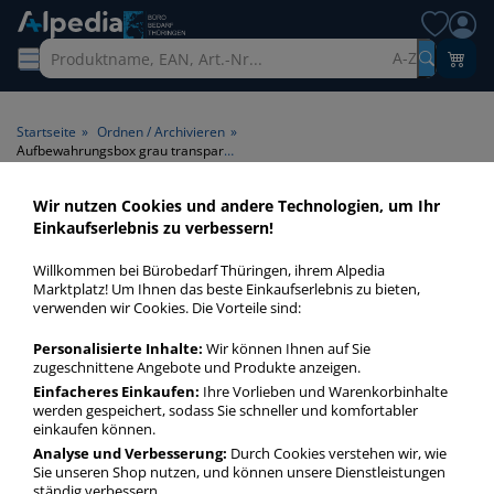
A-Z
Startseite
»
Ordnen / Archivieren
»
Aufbewahrungsbox grau transparent
Wir nutzen Cookies und andere Technologien, um Ihr
Aufbewahrungsbox grau
Einkaufserlebnis zu verbessern!
transparent > Farbe grau
Willkommen bei Bürobedarf Thüringen, ihrem Alpedia
transparent
Marktplatz! Um Ihnen das beste Einkaufserlebnis zu bieten,
verwenden wir Cookies. Die Vorteile sind:
Transportboxen grau transparent in bester Qualität zum
Personalisierte Inhalte:
Wir können Ihnen auf Sie
günstigen Preis. Finden Sie schnell Transportboxen grau
zugeschnittene Angebote und Produkte anzeigen.
transparent mit unserer Filter-Funktion.
Einfacheres Einkaufen:
Ihre Vorlieben und Warenkorbinhalte
werden gespeichert, sodass Sie schneller und komfortabler
einkaufen können.
Aufbewahrungsbox grau transparent
Analyse und Verbesserung:
Durch Cookies verstehen wir, wie
Sie unseren Shop nutzen, und können unsere Dienstleistungen
mehr Infos zur Kategorie
ständig verbessern.