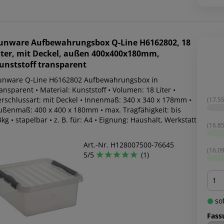
unware
Aufbewahrungsbox Q-Line H6162802, 18
iter, mit Deckel, außen 400x400x180mm,
unststoff transparent
unware Q-Line H6162802 Aufbewahrungsbox in
ansparent • Material: Kunststoff • Volumen: 18 Liter •
erschlussart: mit Deckel • Innenmaß: 340 x 340 x 178mm •
(17.55
ußenmaß: 400 x 400 x 180mm • max. Tragfähigkeit: bis
kg • stapelbar • z. B. für: A4 • Eignung: Haushalt, Werkstatt
(16.85
Art.-Nr. H128007500-76645
(16.09
5/5
(1)
Men
sof
Fass