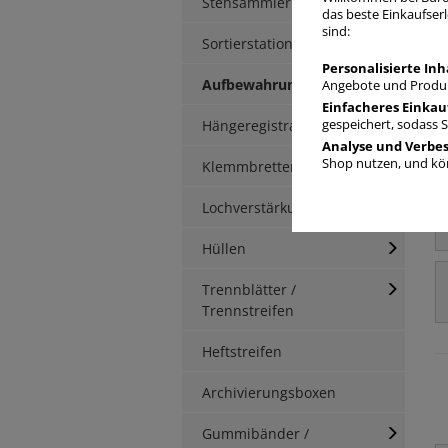
Stehsammler
das beste Einkaufserl
sind:
Sortierstationen / Ablagen
Personalisierte Inh
Aufbewahrungsbox
Angebote und Produk
Einfacheres Einkau
Hängeregistratur
gespeichert, sodass 
Analyse und Verbe
Shop nutzen, und kön
Klemmbretter / -mappen
Lochverstärkung
Hüllen
Trennblätter /
Trennstreifen
Heftstreifen
Archivierungsboxen
Gummibänder /