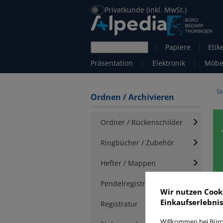
Privatkunde (inkl. MwSt.)
alle Kategorien
|
Papiere
|
Etik
Präsentation
|
Elektronik
|
Möbe
St
Ordnen / Archivieren
Ordner / Rückenschilder
Ringbücher / Zubehör
Hefter / Mappen
Pendelregistratur
A
Wir nutzen Cook
Einkaufserlebnis
Registratur
Willkommen bei Büro