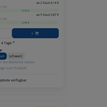
ab 2 Stück 6,14 €
 / St)
-0,52 €
ab 5 Stück 5,87 €
 / St)
-2,68 €
ge
 4 Tage ²⁾
e:
aun
schwarz
f die Merkliste setzen
age zum Produkt
gebote verfügbar