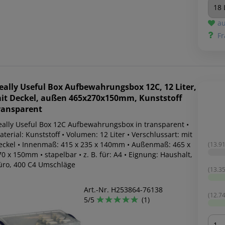
au
Fr
eally Useful Box
Aufbewahrungsbox 12C, 12 Liter,
it Deckel, außen 465x270x150mm, Kunststoff
ransparent
eally Useful Box 12C Aufbewahrungsbox in transparent •
terial: Kunststoff • Volumen: 12 Liter • Verschlussart: mit
eckel • Innenmaß: 415 x 235 x 140mm • Außenmaß: 465 x
(13.91
0 x 150mm • stapelbar • z. B. für: A4 • Eignung: Haushalt,
üro, 400 C4 Umschläge
(13.35
Art.-Nr. H253864-76138
(12.74
5/5
(1)
Men