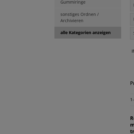
Gummiringe
sonstiges Ordnen /
Archivieren
alle Kategorien anzeigen
I
P
1
R
m
t