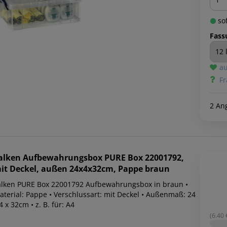
sof
Fass
au
Fr
2 An
alken
Aufbewahrungsbox PURE Box 22001792,
it Deckel, außen 24x4x32cm, Pappe braun
alken PURE Box 22001792 Aufbewahrungsbox in braun •
aterial: Pappe • Verschlussart: mit Deckel • Außenmaß: 24
4 x 32cm • z. B. für: A4
(6.40 €