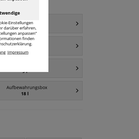
twendige
Aufbewahrungsbox
okie-Einstellungen
64 l
r darüber erfahren,
stellungen anpassen“
nformationen finden
Aufbewahrungsbox
enschutzerklärung.
transparent
ung
Impressum
Aufbewahrungsbox
9 l
Aufbewahrungsbox
18 l