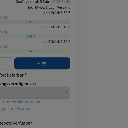
Staffelpreis ab 5 Stück
(7.82 € / St)
inkl. MwSt. & zzgl. Versand
ab 1 Stück 8,53 €
 / St)
-0,00 €
ab 2 Stück 8,19 €
 / St)
-0,69 €
ab 5 Stück 7,82 €
 / St)
-3,57 €
ge
ort lieferbar ¹⁾
ungsvermögen ca.:
f die Merkliste setzen
age zum Produkt
gebote verfügbar