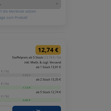
f die Merkliste setzen
age zum Produkt
12,74 €
Staffelpreis ab 5 Stück
(12.74 € / St)
inkl. MwSt. & zzgl. Versand
ab 1 Stück 13,91 €
 € / St)
-0,00 €
ab 2 Stück 13,35 €
 € / St)
-1,12 €
ab 5 Stück 12,74 €
 € / St)
-5,83 €
ge