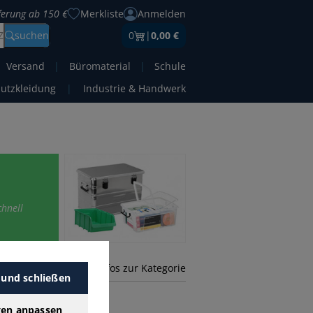
eferung ab 150 €
Merkliste
Anmelden
Z
suchen
0
|
0,00 €
Versand
|
Büromaterial
|
Schule
hutzkleidung
|
Industrie & Handwerk
chnell
mehr Infos zur Kategorie
 und schließen
gen anpassen