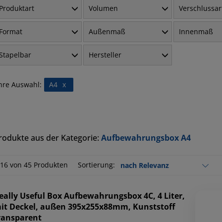
Produktart
Volumen
Verschlussar
Format
Außenmaß
Innenmaß
Stapelbar
Hersteller
hre Auswahl:
A4
x
rodukte aus der Kategorie:
Aufbewahrungsbox A4
-16 von 45 Produkten
Sortierung:
eally Useful Box
Aufbewahrungsbox 4C, 4 Liter,
it Deckel, außen 395x255x88mm, Kunststoff
ransparent