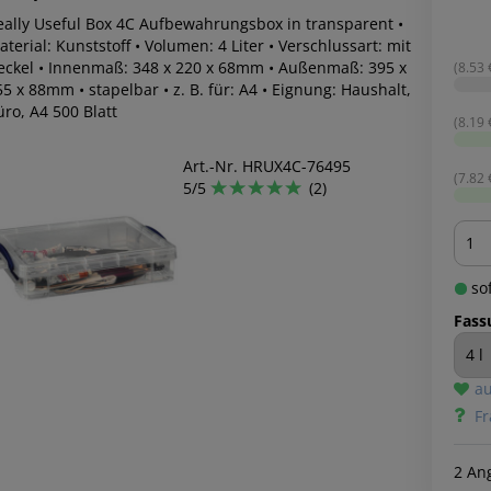
eally Useful Box 4C Aufbewahrungsbox in transparent •
terial: Kunststoff • Volumen: 4 Liter • Verschlussart: mit
eckel • Innenmaß: 348 x 220 x 68mm • Außenmaß: 395 x
(8.53 €
5 x 88mm • stapelbar • z. B. für: A4 • Eignung: Haushalt,
ro, A4 500 Blatt
(8.19 €
Art.-Nr. HRUX4C-76495
(7.82 €
5/5
(2)
Men
sof
Fass
au
Fr
2 An