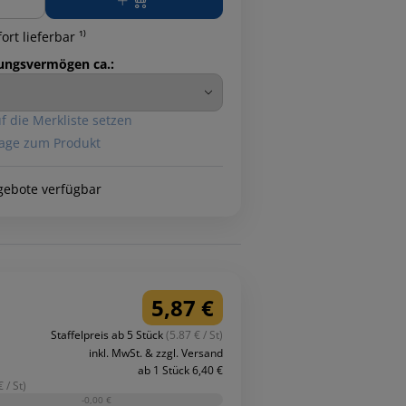
ort lieferbar ¹⁾
ungsvermögen ca.:
f die Merkliste setzen
age zum Produkt
gebote verfügbar
5,87 €
Staffelpreis ab 5 Stück
(5.87 € / St)
inkl. MwSt. & zzgl. Versand
ab 1 Stück 6,40 €
 / St)
-0,00 €