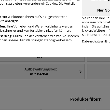
Häufig gesucht
ebnis zu bieten, verwenden wir Cookies. Die Vorteile
Nur No
Aufbewahrungsbox
alte:
Wir können Ihnen auf Sie zugeschnittene
Sie können Ihre Co
84 l
te anzeigen.
anpassen oder meh
fen:
Ihre Vorlieben und Warenkorbinhalte werden
indem Sie auf „Ein
Sie schneller und komfortabler einkaufen können.
klicken. Weitere I
Aufbewahrungsbox
Sie in unserer Dat
sserung:
Durch Cookies verstehen wir, wie Sie unseren
35 l
nen unsere Dienstleistungen ständig verbessern.
Datenschutzerklär
Aufbewahrungsbox
48 l
Aufbewahrungsbox
mit Deckel
Produkte filtern