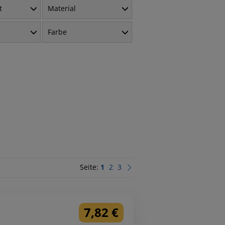
t
Material
Farbe
Seite:
1
2
3
7,82 €