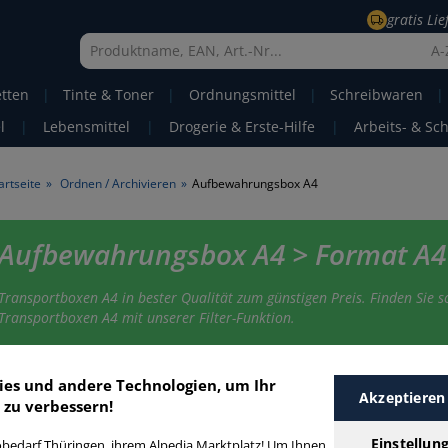
gratis Li
A-
etten
|
Tinte & Toner
|
Ordnungsmittel
|
Schreibwaren
|
l
|
Lebensmittel
|
Drogerie & Erste-Hilfe
|
Arbeits- & Sc
artseite
»
Ordnen / Archivieren
»
Aufbewahrungsbox A4
Aufbewahrungsbox A4 > Format A4
Transportboxen A4 in bester Qualität zum günstigen Preis. Finden Sie s
Transportboxen A4 mit unserer Filter-Funktion.
ufbewahrungsbox A4
ies und andere Technologien, um Ihr
Akzeptieren
 zu verbessern!
Einstellun
bedarf Thüringen, ihrem Alpedia Marktplatz! Um Ihnen