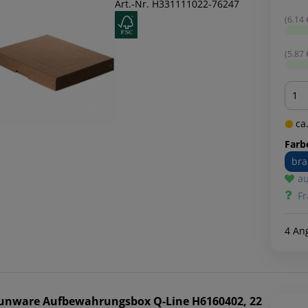
Art.-Nr. H331111022-76247
(6.14 €
(5.87 €
Men
ca.
Farb
br
au
Fr
4 An
unware
Aufbewahrungsbox Q-Line H6160402, 22