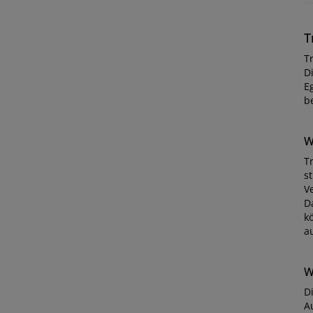
T
T
D
Eg
b
W
T
s
V
D
k
a
W
D
A