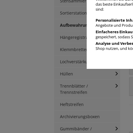
Stehsammler
das beste Einkaufserl
sind:
Sortierstationen / Ablagen
Personalisierte Inh
Aufbewahrungsbox
Angebote und Produk
Einfacheres Einkau
Hängeregistratur
gespeichert, sodass 
Analyse und Verbe
Shop nutzen, und kön
Klemmbretter / -mappen
Lochverstärkung
Hüllen
Trennblätter /
Trennstreifen
Heftstreifen
Archivierungsboxen
Gummibänder /