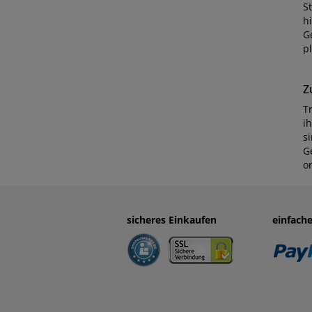
S
h
G
p
Z
T
i
s
G
o
sicheres Einkaufen
einfach