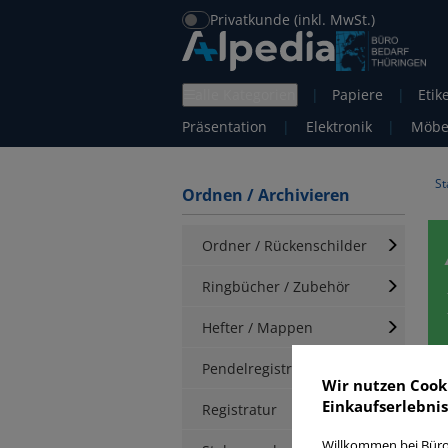
Privatkunde (inkl. MwSt.)
alle Kategorien
|
Papiere
|
Etik
Präsentation
|
Elektronik
|
Möbe
St
Ordnen / Archivieren
Ordner / Rückenschilder
Ringbücher / Zubehör
Hefter / Mappen
Pendelregistratur
A
Wir nutzen Cook
Einkaufserlebnis
Registratur
Willkommen bei Büro