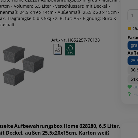
rton • Volumen: 6,5 Liter • Verschlussart: mit Deckel •
Men
nnenmaß: 24,5 x 19 x 14cm • Außenmaß: 25,5 x 20 x 15cm •
x. Tragfähigkeit: bis 5kg • z. B. für: A5 • Eignung: Büro &
aushalt
ca.
Farb
Art.-Nr. H652257-76138
gra
Auß
25
36,
51x
au
Fr
sselte
Aufbewahrungsbox Home 628280, 6,5 Liter,
it Deckel, außen 25,5x20x15cm, Karton weiß