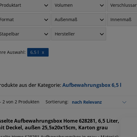
Produktart
Volumen
Verschlussar
Format
Außenmaß
Innenmaß
Stapelbar
Hersteller
hre Auswahl:
6,5 l
x
rodukte aus der Kategorie:
Aufbewahrungsbox 6,5 l
 - 2 von 2 Produkten
Sortierung:
sselte
Aufbewahrungsbox Home 628281, 6,5 Liter,
it Deckel, außen 25,5x20x15cm, Karton grau
sselte Home 628281 Aufbewahrungsbox in grau • Material: