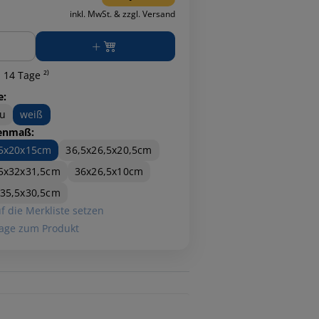
inkl. MwSt. & zzgl. Versand
ge
 14 Tage ²⁾
e:
u
weiß
enmaß:
,5x20x15cm
36,5x26,5x20,5cm
5x32x31,5cm
36x26,5x10cm
35,5x30,5cm
f die Merkliste setzen
age zum Produkt