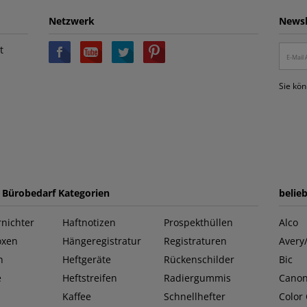
Netzwerk
Newsl
t
Sie kön
e Bürobedarf Kategorien
belie
nichter
Haftnotizen
Prospekthüllen
Alco
oxen
Hängeregistratur
Registraturen
Avery
n
Heftgeräte
Rückenschilder
Bic
e
Heftstreifen
Radiergummis
Cano
Kaffee
Schnellhefter
Color