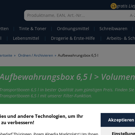
gratis Li
A-
etten
|
Tinte & Toner
|
Ordnungsmittel
|
Schreibwaren
|
l
|
Lebensmittel
|
Drogerie & Erste-Hilfe
|
Arbeits- & Sc
artseite
»
Ordnen / Archivieren
»
Aufbewahrungsbox 6,5 l
Aufbewahrungsbox 6,5 l > Volumen 
Transportboxen 6,5 l in bester Qualität zum günstigen Preis. Finden Sie 
Transportboxen 6,5 l mit unserer Filter-Funktion.
ufbewahrungsbox 6,5 l
ies und andere Technologien, um Ihr
Akzeptieren
 zu verbessern!
Einstellun
bedarf Thüringen, ihrem Alpedia Marktplatz! Um Ihnen