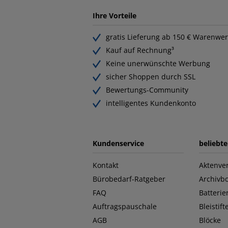
Ihre Vorteile
gratis Lieferung ab 150 € Warenwer
Kauf auf Rechnung³
Keine unerwünschte Werbung
sicher Shoppen durch SSL
Bewertungs-Community
intelligentes Kundenkonto
Kundenservice
beliebt
Kontakt
Aktenver
Bürobedarf-Ratgeber
Archivb
FAQ
Batterie
Auftragspauschale
Bleistift
AGB
Blöcke