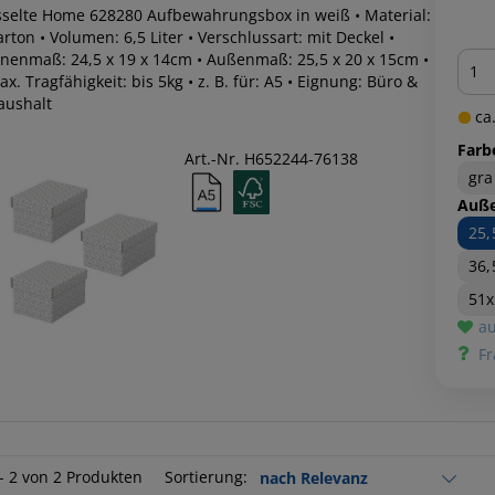
sselte Home 628280 Aufbewahrungsbox in weiß • Material:
rton • Volumen: 6,5 Liter • Verschlussart: mit Deckel •
Men
nnenmaß: 24,5 x 19 x 14cm • Außenmaß: 25,5 x 20 x 15cm •
x. Tragfähigkeit: bis 5kg • z. B. für: A5 • Eignung: Büro &
aushalt
ca.
Farb
Art.-Nr. H652244-76138
gra
Auß
25
36,
51x
au
Fr
 - 2 von 2 Produkten
Sortierung: