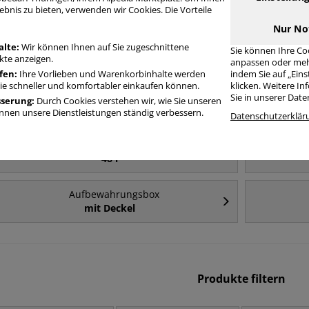
Häufig gesucht
ebnis zu bieten, verwenden wir Cookies. Die Vorteile
Nur No
Aufbewahrungsbox
alte:
Wir können Ihnen auf Sie zugeschnittene
Sie können Ihre Co
84 l
te anzeigen.
anpassen oder meh
fen:
Ihre Vorlieben und Warenkorbinhalte werden
indem Sie auf „Ein
Sie schneller und komfortabler einkaufen können.
klicken. Weitere I
Aufbewahrungsbox
Sie in unserer Dat
sserung:
Durch Cookies verstehen wir, wie Sie unseren
35 l
nen unsere Dienstleistungen ständig verbessern.
Datenschutzerklär
Aufbewahrungsbox
48 l
Aufbewahrungsbox
mit Deckel
Produkte filtern