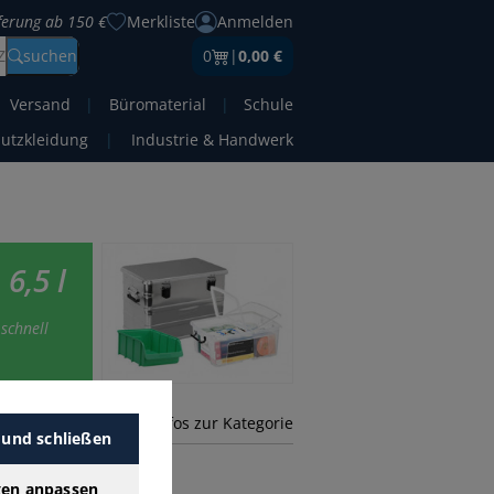
eferung ab 150 €
Merkliste
Anmelden
Z
suchen
0
|
0,00 €
Versand
|
Büromaterial
|
Schule
hutzkleidung
|
Industrie & Handwerk
6,5 l
schnell
mehr Infos zur Kategorie
 und schließen
gen anpassen