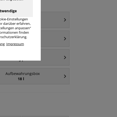
twendige
Aufbewahrungsbox
okie-Einstellungen
64 l
r darüber erfahren,
stellungen anpassen“
nformationen finden
Aufbewahrungsbox
enschutzerklärung.
transparent
ung
Impressum
Aufbewahrungsbox
9 l
Aufbewahrungsbox
18 l