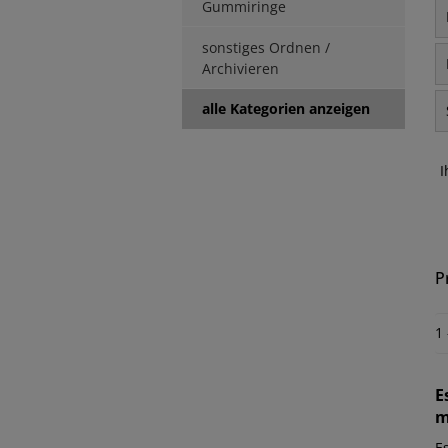
Gummiringe
sonstiges Ordnen /
Archivieren
alle Kategorien anzeigen
I
P
1
E
m
E