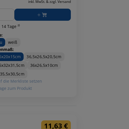
inkl. MwSt. & zzgl. Versand
ge
 14 Tage ²⁾
e:
u
weiß
enmaß:
,5x20x15cm
36,5x26,5x20,5cm
5x32x31,5cm
36x26,5x10cm
35,5x30,5cm
f die Merkliste setzen
age zum Produkt
11,63 €