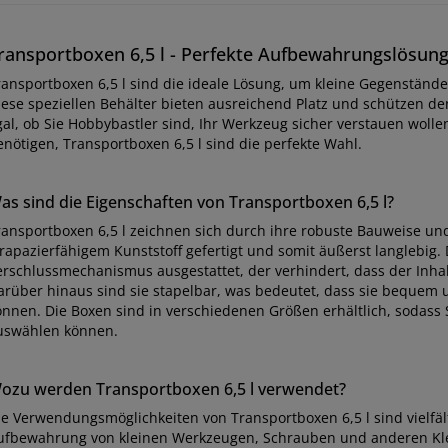
ransportboxen 6,5 l - Perfekte Aufbewahrungslösung
ransportboxen 6,5 l sind die ideale Lösung, um kleine Gegenständ
iese speziellen Behälter bieten ausreichend Platz und schützen de
al, ob Sie Hobbybastler sind, Ihr Werkzeug sicher verstauen wollen
enötigen, Transportboxen 6,5 l sind die perfekte Wahl.
as sind die Eigenschaften von Transportboxen 6,5 l?
ransportboxen 6,5 l zeichnen sich durch ihre robuste Bauweise und 
trapazierfähigem Kunststoff gefertigt und somit äußerst langlebig.
erschlussmechanismus ausgestattet, der verhindert, dass der Inhal
arüber hinaus sind sie stapelbar, was bedeutet, dass sie bequem
önnen. Die Boxen sind in verschiedenen Größen erhältlich, sodass S
uswählen können.
ozu werden Transportboxen 6,5 l verwendet?
ie Verwendungsmöglichkeiten von Transportboxen 6,5 l sind vielfält
ufbewahrung von kleinen Werkzeugen, Schrauben und anderen Klei