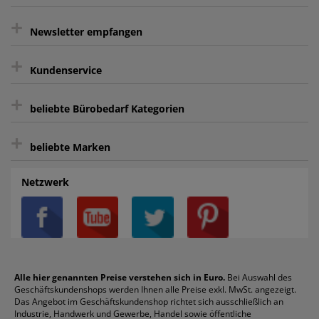
+
gratis Lieferung ab 150 € Warenwert
Newsletter empfangen
Kauf auf Rechnung³
+
Keine unerwünschte Werbung
Kundenservice
sicher Shoppen durch SSL
+
Bewertungs-Community
Sie können sich zu jeder Zeit abmelden.
Kontakt
beliebte Bürobedarf Kategorien
intelligentes Kundenkonto
Bürobedarf-Ratgeber
+
FAQ
Aktenvernichter
Haftnotizen
Prospekthüllen
beliebte Marken
Auftragspauschale
Archivboxen
Hängeregistratur
Registraturen
AGB
Batterien
Alco
Heftgeräte
Landré
Rückenschilder
Netzwerk
Datenschutz
Bleistifte
Avery/Zweckform
Heftstreifen
Leitz
Radiergummis
Privatsphäre-Einstellungen
Blöcke
Bic
Kaffee
Läufer
Schnellhefter
Über uns
Boardmarker
Canon
Klebeband
Melitta
Sichthüllen
Impressum
Briefablagen
Color Copy
Klebestifte
Navigator
Stehsammler
Reklamation / Retouren
Briefumschläge
Durable
Klemmmappen
Pentel
Taschenrechner
Alle hier genannten Preise verstehen sich in Euro.
Bei Auswahl des
Geschäftskundenshops werden Ihnen alle Preise exkl. MwSt. angezeigt.
Vertrag widerrufen (Privatkunden)
Druckerpatronen
DYMO
Kopierpapier
Pelikan
Textmarker
Das Angebot im Geschäftskundenshop richtet sich ausschließlich an
Rabatte & Aktionen
Etiketten
Edding
Korrekturmittel
Pilot
Tintenroller
Industrie, Handwerk und Gewerbe, Handel sowie öffentliche