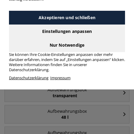
Häufig gesucht
Akzeptieren und schließen
Aufbewahrungsbox
84 l
Einstellungen anpassen
Nur Notwendige
Aufbewahrungsbox
64 l
Sie können Ihre Cookie-Einstellungen anpassen oder mehr
darüber erfahren, indem Sie auf „Einstellungen anpassen“ klicken.
Weitere Informationen finden Sie in unserer
Aufbewahrungsbox
Datenschutzerklärung.
35 l
Datenschutzerklärung
Impressum
Aufbewahrungsbox
transparent
Aufbewahrungsbox
48 l
Aufbewahrungsbox