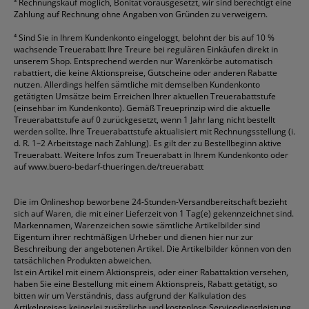
³
Rechnungskauf möglich, Bonität vorausgesetzt, wir sind berechtigt eine
Zahlung auf Rechnung ohne Angaben von Gründen zu verweigern.
⁴
Sind Sie in Ihrem Kundenkonto eingeloggt, belohnt der bis auf 10 %
wachsende Treuerabatt Ihre Treure bei regulären Einkäufen direkt in
unserem Shop. Entsprechend werden nur Warenkörbe automatisch
rabattiert, die keine Aktionspreise, Gutscheine oder anderen Rabatte
nutzen. Allerdings helfen sämtliche mit demselben Kundenkonto
getätigten Umsätze beim Erreichen Ihrer aktuellen Treuerabattstufe
(einsehbar im Kundenkonto). Gemäß Treueprinzip wird die aktuelle
Treuerabattstufe auf 0 zurückgesetzt, wenn 1 Jahr lang nicht bestellt
werden sollte. Ihre Treuerabattstufe aktualisiert mit Rechnungsstellung (i.
d. R. 1–2 Arbeitstage nach Zahlung). Es gilt der zu Bestellbeginn aktive
Treuerabatt. Weitere Infos zum Treuerabatt in Ihrem Kundenkonto oder
auf
www.buero-bedarf-thueringen.de/treuerabatt
Die im Onlineshop beworbene 24-Stunden-Versandbereitschaft bezieht
sich auf Waren, die mit einer Lieferzeit von 1 Tag(e) gekennzeichnet sind.
Markennamen, Warenzeichen sowie sämtliche Artikelbilder sind
Eigentum ihrer rechtmäßigen Urheber und dienen hier nur zur
Beschreibung der angebotenen Artikel. Die Artikelbilder können von den
tatsächlichen Produkten abweichen.
Ist ein Artikel mit einem Aktionspreis, oder einer Rabattaktion versehen,
haben Sie eine Bestellung mit einem Aktionspreis, Rabatt getätigt, so
bitten wir um Verständnis, dass aufgrund der Kalkulation des
Artikelpreises keinerlei zusätzliche und kostenlose Servicedienstleistung,