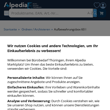
A-Z
Startseite
»
Ordnen / Archivieren
»
Aufbewahrungsbox 60 l
Aufbewahrungsbox 60 l >
Wir nutzen Cookies und andere Technologien, um Ihr
Einkaufserlebnis zu verbessern!
Volumen 60 l
Willkommen bei Bürobedarf Thüringen, ihrem Alpedia
Transportboxen 60 l in bester Qualität zum günstigen Preis.
Marktplatz! Um Ihnen das beste Einkaufserlebnis zu bieten,
verwenden wir Cookies. Die Vorteile sind:
Finden Sie schnell Transportboxen 60 l mit unserer Filter-
Funktion.
Personalisierte Inhalte:
Wir können Ihnen auf Sie
zugeschnittene Angebote und Produkte anzeigen.
Einfacheres Einkaufen:
Ihre Vorlieben und Warenkorbinhalte
Aufbewahrungsbox 60 l
werden gespeichert, sodass Sie schneller und komfortabler
mehr Infos zur Kategorie
einkaufen können.
Analyse und Verbesserung:
Durch Cookies verstehen wir, wie
Sie unseren Shop nutzen, und können unsere Dienstleistungen
ständig verbessern.