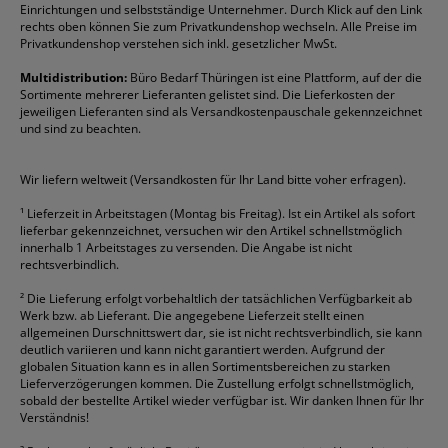
Einrichtungen und selbstständige Unternehmer. Durch Klick auf den Link
Fineliner
Esselte
Kugelschreiber
Pritt
Tintenpatronen
rechts oben können Sie zum Privatkundenshop wechseln. Alle Preise im
Folienschreiber
Faber-Castell
Mappen
Schneider
Toilettenpapier
Privatkundenshop verstehen sich inkl. gesetzlicher MwSt.
Formulare
Fellowes
Ordner
Stabilo
Toner
Multidistribution:
Büro Bedarf Thüringen ist eine Plattform, auf der die
Sortimente mehrerer Lieferanten gelistet sind. Die Lieferkosten der
Gelschreiber
Franken
Packband
Staedtler
Versandmaterial
jeweiligen Lieferanten sind als Versandkostenpauschale gekennzeichnet
Geschäftsbücher
Fripa
Permanentmarker
Tesa
Versandtaschen
und sind zu beachten.
HAN
Tipp-Ex
HP
alle Marken anzeigen
Wir liefern weltweit (Versandkosten für Ihr Land bitte voher erfragen).
¹
Lieferzeit in Arbeitstagen (Montag bis Freitag). Ist ein Artikel als sofort
lieferbar gekennzeichnet, versuchen wir den Artikel schnellstmöglich
innerhalb 1 Arbeitstages zu versenden. Die Angabe ist nicht
rechtsverbindlich.
²
Die Lieferung erfolgt vorbehaltlich der tatsächlichen Verfügbarkeit ab
Werk bzw. ab Lieferant. Die angegebene Lieferzeit stellt einen
allgemeinen Durschnittswert dar, sie ist nicht rechtsverbindlich, sie kann
deutlich variieren und kann nicht garantiert werden. Aufgrund der
globalen Situation kann es in allen Sortimentsbereichen zu starken
Lieferverzögerungen kommen. Die Zustellung erfolgt schnellstmöglich,
sobald der bestellte Artikel wieder verfügbar ist. Wir danken Ihnen für Ihr
Verständnis!