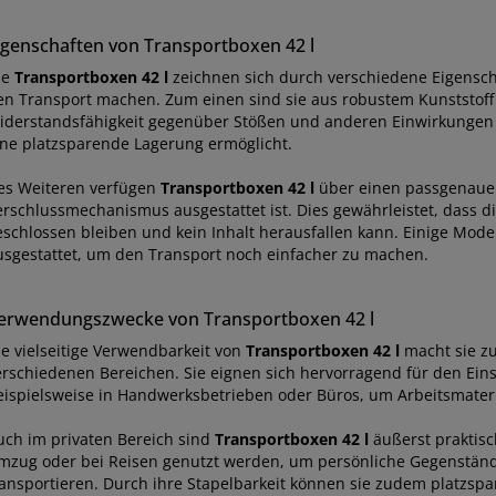
igenschaften von Transportboxen 42 l
ie
Transportboxen 42 l
zeichnen sich durch verschiedene Eigenscha
en Transport machen. Zum einen sind sie aus robustem Kunststoff g
iderstandsfähigkeit gegenüber Stößen und anderen Einwirkungen b
ine platzsparende Lagerung ermöglicht.
es Weiteren verfügen
Transportboxen 42 l
über einen passgenauen
erschlussmechanismus ausgestattet ist. Dies gewährleistet, dass d
eschlossen bleiben und kein Inhalt herausfallen kann. Einige Mode
usgestattet, um den Transport noch einfacher zu machen.
erwendungszwecke von Transportboxen 42 l
ie vielseitige Verwendbarkeit von
Transportboxen 42 l
macht sie zu
erschiedenen Bereichen. Sie eignen sich hervorragend für den Eins
eispielsweise in Handwerksbetrieben oder Büros, um Arbeitsmateria
uch im privaten Bereich sind
Transportboxen 42 l
äußerst praktisc
mzug oder bei Reisen genutzt werden, um persönliche Gegenständ
ransportieren. Durch ihre Stapelbarkeit können sie zudem platzsp