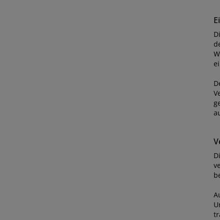
E
D
d
W
e
D
V
g
a
V
D
v
b
A
U
t