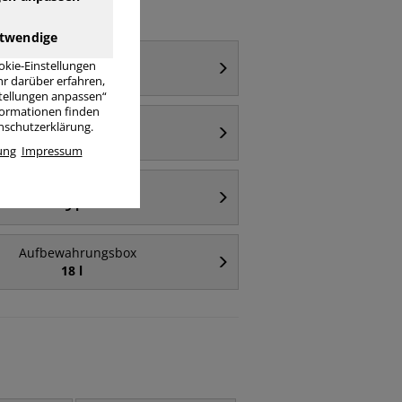
twendige
Aufbewahrungsbox
okie-Einstellungen
64 l
r darüber erfahren,
stellungen anpassen“
nformationen finden
Aufbewahrungsbox
enschutzerklärung.
transparent
ung
Impressum
Aufbewahrungsbox
9 l
Aufbewahrungsbox
18 l