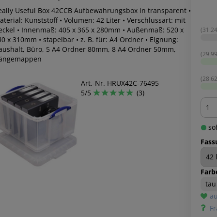
eally Useful Box 42CCB Aufbewahrungsbox in transparent •
terial: Kunststoff • Volumen: 42 Liter • Verschlussart: mit
eckel • Innenmaß: 405 x 365 x 280mm • Außenmaß: 520 x
(31.24
0 x 310mm • stapelbar • z. B. für: A4 Ordner • Eignung:
aushalt, Büro, 5 A4 Ordner 80mm, 8 A4 Ordner 50mm,
(29.99
ängemappen
(28.62
Art.-Nr. HRUX42C-76495
5/5
(3)
Men
sof
Fass
Farb
ta
au
Fr