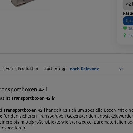
Farb
ta
au
Fr
 - 2 von 2 Produkten
Sortierung:
ransportboxen 42 l
as ist
Transportboxen 42 l
?
ei
Transportboxen 42 l
handelt es sich um spezielle Boxen mit ei
ie für den sicheren Transport von Gegenständen entwickelt wurden
leinere bis mittelgroße Objekte wie Werkzeuge, Büromaterialien od
ransportieren.