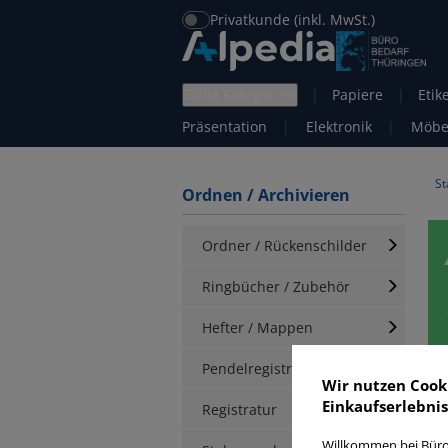
Privatkunde (inkl. MwSt.)
alle Kategorien
|
Papiere
|
Etik
Präsentation
|
Elektronik
|
Möbe
St
Ordnen / Archivieren
Ordner / Rückenschilder
Ringbücher / Zubehör
Hefter / Mappen
Pendelregistratur
A
Wir nutzen Cook
Einkaufserlebnis
Registratur
Willkommen bei Büro