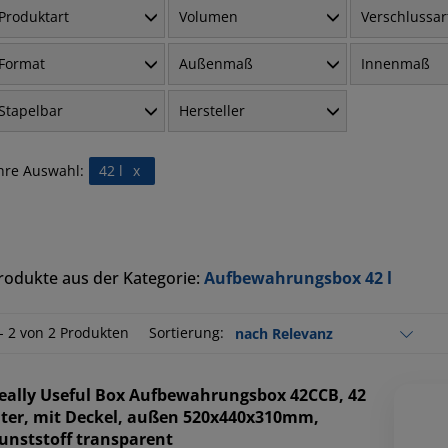
Produktart
Volumen
Verschlussar
Format
Außenmaß
Innenmaß
Stapelbar
Hersteller
hre Auswahl:
42 l
x
rodukte aus der Kategorie:
Aufbewahrungsbox 42 l
 - 2 von 2 Produkten
Sortierung:
eally Useful Box
Aufbewahrungsbox 42CCB, 42
iter, mit Deckel, außen 520x440x310mm,
unststoff transparent