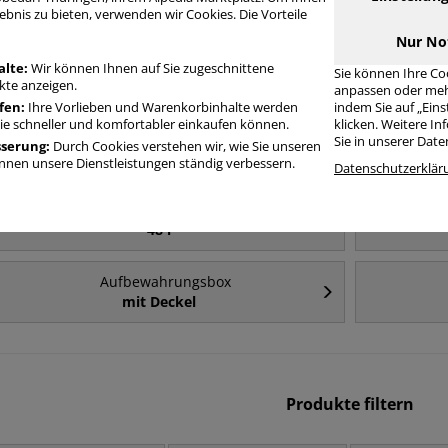
Häufig gesucht
ebnis zu bieten, verwenden wir Cookies. Die Vorteile
Nur No
Aufbewahrungsbox
alte:
Wir können Ihnen auf Sie zugeschnittene
Sie können Ihre Co
84 l
te anzeigen.
anpassen oder meh
fen:
Ihre Vorlieben und Warenkorbinhalte werden
indem Sie auf „Ein
Sie schneller und komfortabler einkaufen können.
klicken. Weitere I
Aufbewahrungsbox
Sie in unserer Dat
sserung:
Durch Cookies verstehen wir, wie Sie unseren
35 l
nen unsere Dienstleistungen ständig verbessern.
Datenschutzerklär
Aufbewahrungsbox
48 l
Aufbewahrungsbox
mit Deckel
Produkte filtern