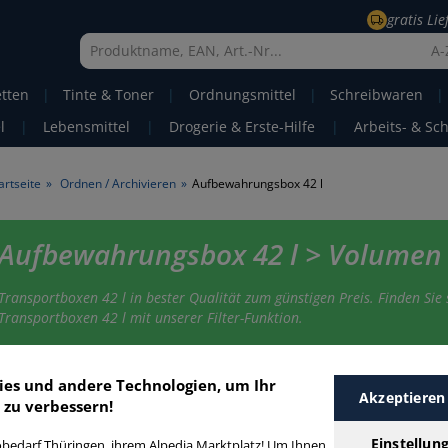
gratis Li
A-
etten
|
Tinte & Toner
|
Ordnungsmittel
|
Schreibwaren
|
l
|
Lebensmittel
|
Drogerie & Erste-Hilfe
|
Arbeits- & Sc
artseite
»
Ordnen / Archivieren
»
Aufbewahrungsbox 42 l
Aufbewahrungsbox 42 l > Volumen 
Transportboxen 42 l in bester Qualität zum günstigen Preis. Finden Sie 
Transportboxen 42 l mit unserer Filter-Funktion.
ufbewahrungsbox 42 l
ies und andere Technologien, um Ihr
Akzeptieren
 zu verbessern!
Einstellun
bedarf Thüringen, ihrem Alpedia Marktplatz! Um Ihnen