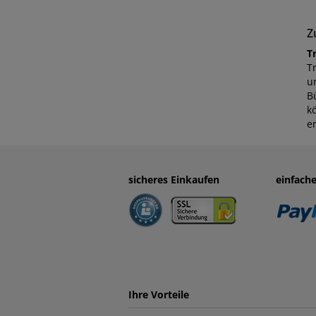
Z
T
T
u
B
k
e
sicheres Einkaufen
einfach
Ihre Vorteile