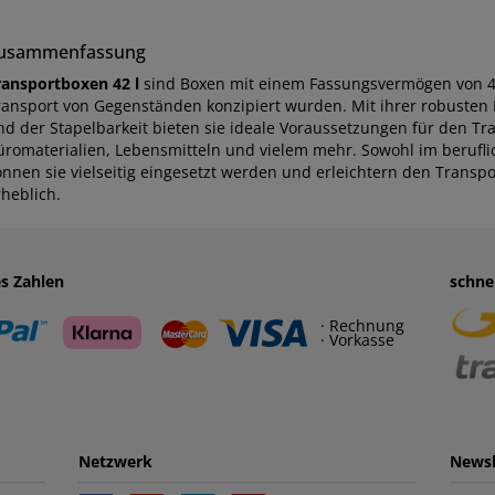
usammenfassung
ransportboxen 42 l
sind Boxen mit einem Fassungsvermögen von 42 
ransport von Gegenständen konzipiert wurden. Mit ihrer robuste
nd der Stapelbarkeit bieten sie ideale Voraussetzungen für den T
üromaterialien, Lebensmitteln und vielem mehr. Sowohl im berufli
önnen sie vielseitig eingesetzt werden und erleichtern den Trans
rheblich.
es Zahlen
schne
· Rechnung
· Vorkasse
Netzwerk
Newsl