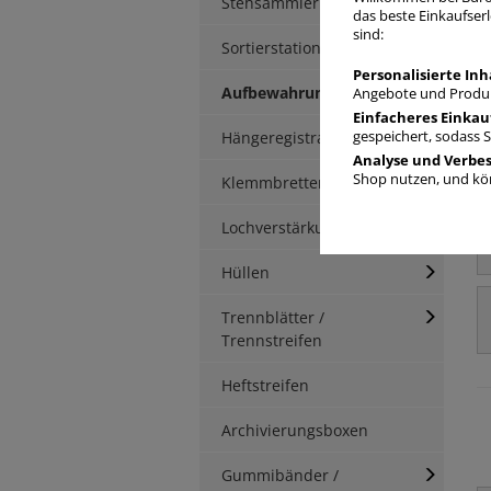
Stehsammler
das beste Einkaufserl
sind:
Sortierstationen / Ablagen
Personalisierte Inh
Aufbewahrungsbox
Angebote und Produk
Einfacheres Einkau
Hängeregistratur
gespeichert, sodass 
Analyse und Verbe
Shop nutzen, und kön
Klemmbretter / -mappen
Lochverstärkung
Hüllen
Trennblätter /
Trennstreifen
Heftstreifen
Archivierungsboxen
Gummibänder /