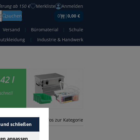
eferung ab 150 €
Merkliste
Anmelden
Z
suchen
0
|
0,00 €
Versand
|
Büromaterial
|
Schule
hutzkleidung
|
Industrie & Handwerk
42 l
schnell
mehr Infos zur Kategorie
 und schließen
gen anpassen