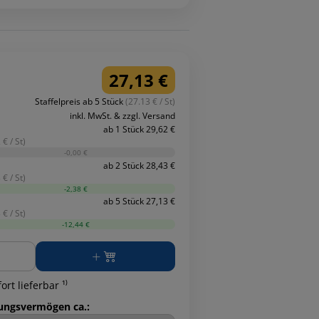
27,13 €
Staffelpreis ab 5 Stück
(27.13 € / St)
inkl. MwSt. & zzgl. Versand
ab 1 Stück 29,62 €
 € / St)
-0,00 €
ab 2 Stück 28,43 €
 € / St)
-2,38 €
ab 5 Stück 27,13 €
 € / St)
-12,44 €
ge
ort lieferbar ¹⁾
ungsvermögen ca.: