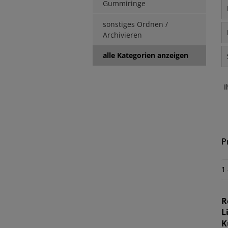
Gummiringe
sonstiges Ordnen /
Archivieren
alle Kategorien anzeigen
I
P
1
R
L
K