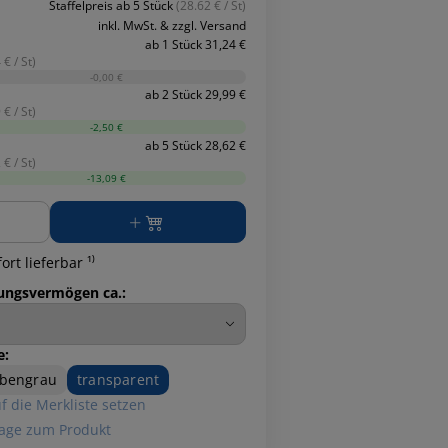
Staffelpreis ab 5 Stück
(28.62 € / St)
inkl. MwSt. & zzgl. Versand
ab 1 Stück 31,24 €
 € / St)
-0,00 €
ab 2 Stück 29,99 €
 € / St)
-2,50 €
ab 5 Stück 28,62 €
 € / St)
-13,09 €
ge
ort lieferbar ¹⁾
ungsvermögen ca.:
e:
ubengrau
transparent
f die Merkliste setzen
age zum Produkt