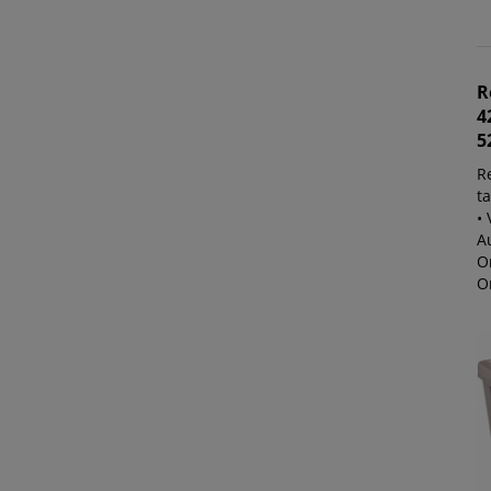
R
4
5
R
ta
•
A
O
O