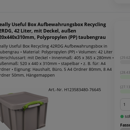
eally Useful Box
Aufbewahrungsbox Recycling
2RDG, 42 Liter, mit Deckel, außen
20x440x310mm, Polypropylen (PP) taubengrau
eally Useful Box Recycling 42RDG Aufbewahrungsbox in
ubengrau • Material: Polypropylen (PP) • Volumen: 42 Liter
 Verschlussart: mit Deckel • Innenmaß: 405 x 365 x 280mm •
(29.62
ußenmaß: 520 x 440 x 310mm • stapelbar • z. B. für: A4
rdner • Eignung: Haushalt, Büro, 5 A4 Ordner 80mm, 8 A4
(28.43
rdner 50mm, Hängemappen
(27.13
Art.-Nr. H123583480-76645
Men
sof
Fass