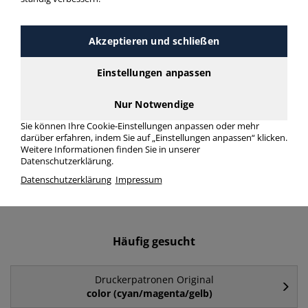
Druckerpatronen Original
Multipack > Packungstyp
Akzeptieren und schließen
Multipack
Einstellungen anpassen
Druckerpatronen Original Multipack in bester Qualität zum
Nur Notwendige
günstigen Preis. Finden Sie schnell Druckerpatronen Original
Multipack mit unserer Filter-Funktion.
Sie können Ihre Cookie-Einstellungen anpassen oder mehr
darüber erfahren, indem Sie auf „Einstellungen anpassen“ klicken.
Weitere Informationen finden Sie in unserer
Druckerpatronen Original Multipack
Datenschutzerklärung.
Datenschutzerklärung
Impressum
mehr Infos zur Kategorie
Häufig gesucht
Druckerpatronen Original
color (cyan/magenta/gelb)