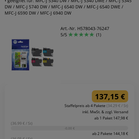
• geeignet für: MFC-J 5340 DW / MFC-J 5340 DWE / MFC-J 5345
DW / MFC-J 5740 DW / MFC-J 6540 DW / MFC-J 6540 DWE /
MFC-J 6590 DW / MFC-J 6940 DW
Art.-Nr. H578043-76247
5/5
(1)
137,15 €
Staffelpreis ab 4 Pakete
(34.29 € / St)
inkl. MwSt. & zzgl. Versand
ab 1 Paket 147,98 €
(36.99 € / St)
-0,00 €
ab 2 Pakete 144,18 €
(36.05 € / St)