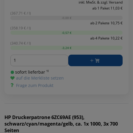
inkl. MwSt. & zzgl. Versand
ab 1 Paket 11,03 €
(367.71 € / l)
-0,00 €
ab 2 Pakete 10,75 €
(358.19 € / l)
-0,57 €
ab 4 Pakete 10,22 €
(340.74 € / l)
-3,24 €
Menge
sofort lieferbar ¹⁾
auf die Merkliste setzen
Frage zum Produkt
HP
Druckerpatrone 6ZC69AE (953),
schwarz/cyan/magenta/gelb, ca. 1x 1000, 3x 700
Seiten