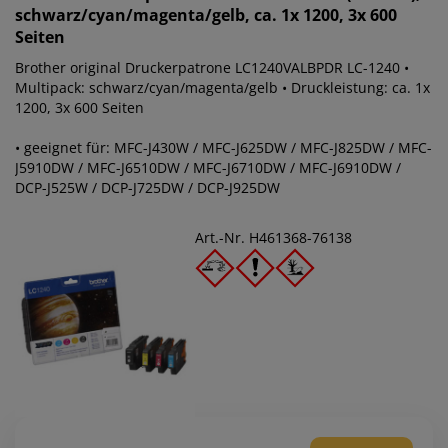
schwarz/cyan/magenta/gelb, ca. 1x 1200, 3x 600
Seiten
Brother original Druckerpatrone LC1240VALBPDR LC-1240 •
Multipack: schwarz/cyan/magenta/gelb • Druckleistung: ca. 1x
1200, 3x 600 Seiten
• geeignet für: MFC-J430W / MFC-J625DW / MFC-J825DW / MFC-
J5910DW / MFC-J6510DW / MFC-J6710DW / MFC-J6910DW /
DCP-J525W / DCP-J725DW / DCP-J925DW
Art.-Nr. H461368-76138