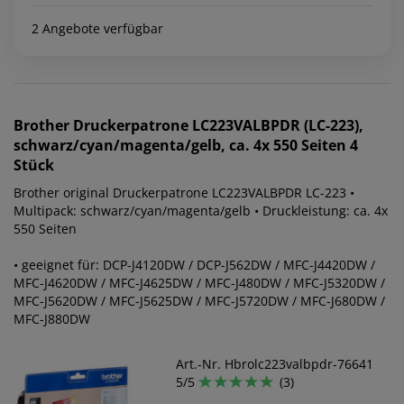
2 Angebote verfügbar
Brother
Druckerpatrone LC223VALBPDR (LC-223),
schwarz/cyan/magenta/gelb, ca. 4x 550 Seiten 4
Stück
Brother original Druckerpatrone LC223VALBPDR LC-223 •
Multipack: schwarz/cyan/magenta/gelb • Druckleistung: ca. 4x
550 Seiten
• geeignet für: DCP-J4120DW / DCP-J562DW / MFC-J4420DW /
MFC-J4620DW / MFC-J4625DW / MFC-J480DW / MFC-J5320DW /
MFC-J5620DW / MFC-J5625DW / MFC-J5720DW / MFC-J680DW /
MFC-J880DW
Art.-Nr. Hbrolc223valbpdr-76641
5/5
(3)