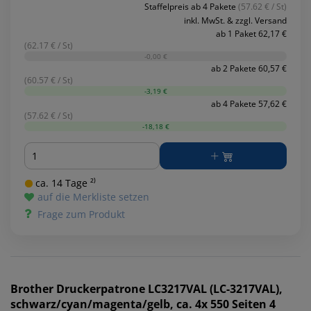
Staffelpreis ab 4 Pakete
(57.62 € / St)
inkl. MwSt. & zzgl. Versand
ab 1 Paket 62,17 €
(62.17 € / St)
-0,00 €
ab 2 Pakete 60,57 €
(60.57 € / St)
-3,19 €
ab 4 Pakete 57,62 €
(57.62 € / St)
-18,18 €
Menge
ca. 14 Tage ²⁾
auf die Merkliste setzen
Frage zum Produkt
Brother
Druckerpatrone LC3217VAL (LC-3217VAL),
schwarz/cyan/magenta/gelb, ca. 4x 550 Seiten 4