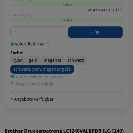
-7,59 €
ab 4 Pakete 137,15 €
(34.29 € / St)
-43,32 €
Menge
sofort lieferbar ¹⁾
Farbe:
cyan
gelb
magenta
schwarz
schwarz/cyan/magenta/gelb
auf die Merkliste setzen
Frage zum Produkt
4 Angebote verfügbar
Brother
Druckerpatrone LC1240VALBPDR (LC-1240),