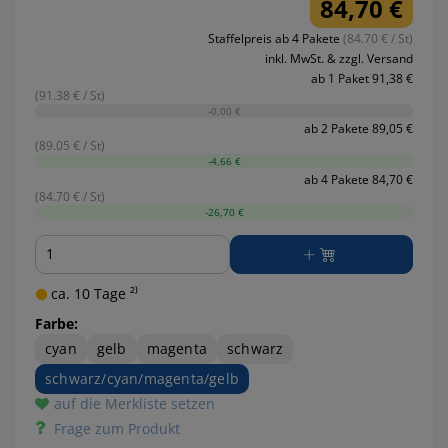
84,70 €
Staffelpreis ab 4 Pakete
(84.70 € / St)
inkl. MwSt. & zzgl. Versand
ab 1 Paket 91,38 €
(91.38 € / St)
-0,00 €
ab 2 Pakete 89,05 €
(89.05 € / St)
-4,66 €
ab 4 Pakete 84,70 €
(84.70 € / St)
-26,70 €
Menge
ca. 10 Tage ²⁾
Farbe:
cyan
gelb
magenta
schwarz
schwarz/cyan/magenta/gelb
auf die Merkliste setzen
Frage zum Produkt