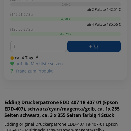
-0,00 €
ab 2 Pakete 142,51 €
(142.51 € / St)
-7,50 €
ab 4 Pakete 135,56 €
(135.56 € / St)
-42,79 €
Menge
ca. 4 Tage ²⁾
auf die Merkliste setzen
Frage zum Produkt
Edding
Druckerpatrone EDD-407 18-407-01 (Epson
EDD-407), schwarz/cyan/magenta/gelb, ca. 1x 255
Seiten schwarz, ca. 3 x 355 Seiten farbig 4 Stück
Edding original Druckerpatrone EDD-407 18-407-01 Epson
EDD-407 • Multipack: schwarz/cyan/magenta/gelb •