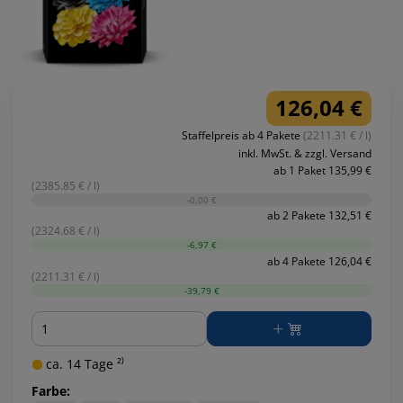
126,04 €
Staffelpreis ab 4 Pakete
(2211.31 € / l)
inkl. MwSt. & zzgl. Versand
ab 1 Paket 135,99 €
(2385.85 € / l)
-0,00 €
ab 2 Pakete 132,51 €
(2324.68 € / l)
-6,97 €
ab 4 Pakete 126,04 €
(2211.31 € / l)
-39,79 €
Menge
ca. 14 Tage ²⁾
Farbe: