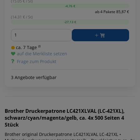
(15.05 € / St)
-4,76 €
ab 4 Pakete 85,87 €
(14.31 € / St)
-27,13 €
Menge
ca. 7 Tage ²⁾
auf die Merkliste setzen
Frage zum Produkt
3 Angebote verfügbar
Brother
Druckerpatrone LC421XLVAL (LC-421XL),
schwarz/cyan/magenta/gelb, ca. 4x 500 Seiten 4
Stück
Brother original Druckerpatrone LC421XLVAL LC-421XL •