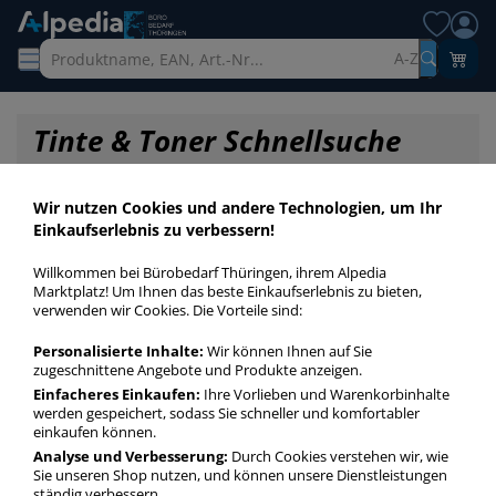
A-Z
Tinte & Toner Schnellsuche
Wir nutzen Cookies und andere Technologien, um Ihr
Einkaufserlebnis zu verbessern!
Willkommen bei Bürobedarf Thüringen, ihrem Alpedia
Marktplatz! Um Ihnen das beste Einkaufserlebnis zu bieten,
verwenden wir Cookies. Die Vorteile sind:
Personalisierte Inhalte:
Wir können Ihnen auf Sie
zugeschnittene Angebote und Produkte anzeigen.
Einfacheres Einkaufen:
Ihre Vorlieben und Warenkorbinhalte
werden gespeichert, sodass Sie schneller und komfortabler
einkaufen können.
Startseite
»
Druckerpatronen / Toner / Farbbänder
»
Druckerpatronen
»
Analyse und Verbesserung:
Durch Cookies verstehen wir, wie
Druckerpatronen Original Multipack
Sie unseren Shop nutzen, und können unsere Dienstleistungen
ständig verbessern.