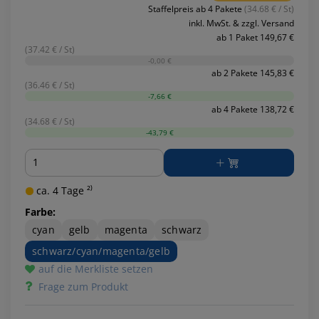
Staffelpreis ab 4 Pakete
(34.68 € / St)
inkl. MwSt. & zzgl. Versand
ab 1 Paket 149,67 €
(37.42 € / St)
-0,00 €
ab 2 Pakete 145,83 €
(36.46 € / St)
-7,66 €
ab 4 Pakete 138,72 €
(34.68 € / St)
-43,79 €
Menge
ca. 4 Tage ²⁾
Farbe:
cyan
gelb
magenta
schwarz
schwarz/cyan/magenta/gelb
auf die Merkliste setzen
Frage zum Produkt