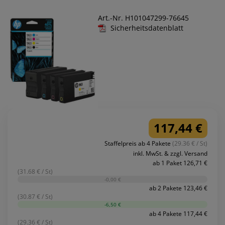
Art.-Nr. H101047299-76645
Sicherheitsdatenblatt
117,44 €
Staffelpreis ab 4 Pakete
(29.36 € / St)
inkl. MwSt. & zzgl. Versand
ab 1 Paket 126,71 €
(31.68 € / St)
-0,00 €
ab 2 Pakete 123,46 €
(30.87 € / St)
-6,50 €
ab 4 Pakete 117,44 €
(29.36 € / St)