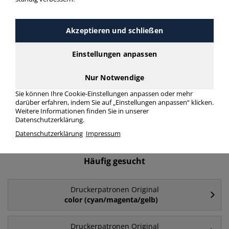
Druckerpatronen Original
Akzeptieren und schließen
Originale Druckerpatronen sind perfekt auf den Drucker
abgestimmt. Für beste Ergebnisse mit Ihrem
Einstellungen anpassen
Tintenstrahldrucker bieten wir Original Tintenpatronen von
HP, Epson, Canon u. v. a.!
Nur Notwendige
Sie können Ihre Cookie-Einstellungen anpassen oder mehr
Druckerpatronen Original
darüber erfahren, indem Sie auf „Einstellungen anpassen“ klicken.
Weitere Informationen finden Sie in unserer
mehr Infos zur Kategorie
Datenschutzerklärung.
Datenschutzerklärung
Impressum
Häufig gesucht
Druckerpatronen Original
color (cyan/magenta/gelb)
Druckerpatronen Original