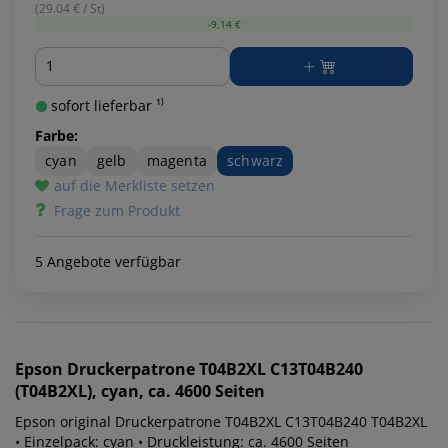
(29.04 € / St)
-9,14 €
Menge
sofort lieferbar ¹⁾
Farbe:
cyan
gelb
magenta
schwarz
auf die Merkliste setzen
Frage zum Produkt
5 Angebote verfügbar
Epson
Druckerpatrone T04B2XL C13T04B240
(T04B2XL), cyan, ca. 4600 Seiten
Epson original Druckerpatrone T04B2XL C13T04B240 T04B2XL
• Einzelpack: cyan • Druckleistung: ca. 4600 Seiten