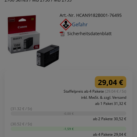
Art.-Nr. HCAN9182B001-76495
Gefahr
Sicherheitsdatenblatt
29,04 €
Staffelpreis ab 4 Pakete
(29.04 € / St)
inkl. MwSt. & zzgl. Versand
ab 1 Paket 31,32 €
(31.32 € / St)
-0,00 €
ab 2 Pakete 30,52 €
(30.52 € / St)
-1,59 €
ab 4 Pakete 29,04 €