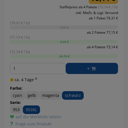
Staffelpreis ab 4 Pakete
(73.14 € / St)
inkl. MwSt. & zzgl. Versand
ab 1 Paket 79,31 €
(79.31 € / St)
-0,00 €
ab 2 Pakete 77,15 €
(77.15 € / St)
-4,33 €
ab 4 Pakete 73,14 €
(73.14 € / St)
-24,70 €
Menge
ca. 4 Tage ²⁾
Farbe:
cyan
gelb
magenta
schwarz
Serie:
953
953XL
auf die Merkliste setzen
Frage zum Produkt