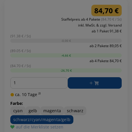
84,70 €
Staffelpreis ab 4 Pakete
(84.70 € / St)
inkl. MwSt. & zzgl. Versand
ab 1 Paket 91,38 €
(91.38 € / St)
-0,00 €
ab 2 Pakete 89,05 €
(89.05 € / St)
-4,66 €
ab 4 Pakete 84,70 €
(84.70 € / St)
-26,70 €
Menge
ca. 10 Tage ²⁾
Farbe:
cyan
gelb
magenta
schwarz
schwarz/cyan/magenta/gelb
auf die Merkliste setzen