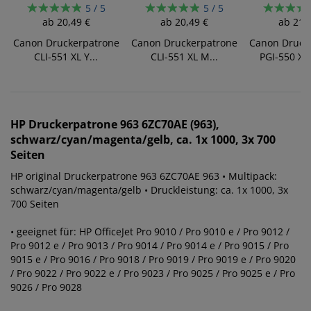
5 / 5
5 / 5
ab
20,49 €
ab
20,49 €
ab
21,
Canon Druckerpatrone
Canon Druckerpatrone
Canon Druck
CLI-551 XL Y...
CLI-551 XL M...
PGI-550 XL
HP
Druckerpatrone 963 6ZC70AE (963),
schwarz/cyan/magenta/gelb, ca. 1x 1000, 3x 700
Seiten
HP original Druckerpatrone 963 6ZC70AE 963 • Multipack:
schwarz/cyan/magenta/gelb • Druckleistung: ca. 1x 1000, 3x
700 Seiten
• geeignet für: HP OfficeJet Pro 9010 / Pro 9010 e / Pro 9012 /
Pro 9012 e / Pro 9013 / Pro 9014 / Pro 9014 e / Pro 9015 / Pro
9015 e / Pro 9016 / Pro 9018 / Pro 9019 / Pro 9019 e / Pro 9020
/ Pro 9022 / Pro 9022 e / Pro 9023 / Pro 9025 / Pro 9025 e / Pro
9026 / Pro 9028