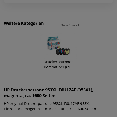
Weitere Kategorien
Seite 1 von 1
Druckerpatronen
Druckerpatronen
Kompatibel (695)
Kompatibel (695)
HP
Druckerpatrone 953XL F6U17AE (953XL),
magenta, ca. 1600 Seiten
Druckerpatronen
HP original Druckerpatrone 953XL F6U17AE 953XL •
Kompatibel (695)
Einzelpack: magenta • Druckleistung: ca. 1600 Seiten