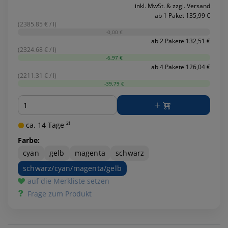
inkl. MwSt. & zzgl. Versand
ab 1 Paket 135,99 €
(2385.85 € / l)
-0,00 €
ab 2 Pakete 132,51 €
(2324.68 € / l)
-6,97 €
ab 4 Pakete 126,04 €
(2211.31 € / l)
-39,79 €
Menge
ca. 14 Tage ²⁾
Farbe:
cyan
gelb
magenta
schwarz
schwarz/cyan/magenta/gelb
auf die Merkliste setzen
Frage zum Produkt