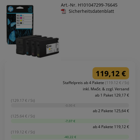
Art.-Nr. H101047299-76645
Sicherheitsdatenblatt
119,12 €
Staffelpreis ab 4 Pakete
(119.12 € / St)
inkl. MwSt. & zzgl. Versand
ab 1 Paket 129,17 €
(129.17 € / St)
-0,00 €
ab 2 Pakete 125,64 €
(125.64 € / St)
-7,07 €
ab 4 Pakete 119,12 €
(119.12 € / St)
-40,22 €