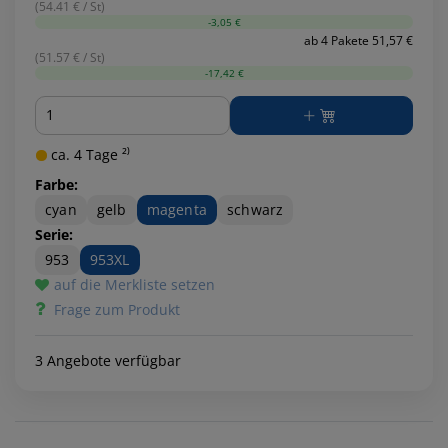
(54.41 € / St)
-3,05 €
ab 4 Pakete 51,57 €
(51.57 € / St)
-17,42 €
Menge
ca. 4 Tage ²⁾
Farbe:
cyan
gelb
magenta
schwarz
Serie:
953
953XL
auf die Merkliste setzen
Frage zum Produkt
3 Angebote verfügbar