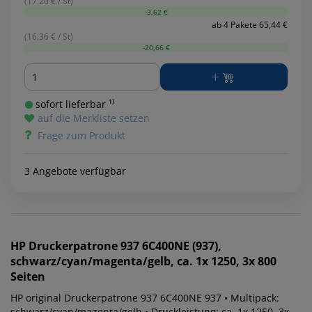
(17.20 € / St)
-3,62 €
ab 4 Pakete 65,44 €
(16.36 € / St)
-20,66 €
Menge
sofort lieferbar ¹⁾
auf die Merkliste setzen
Frage zum Produkt
3 Angebote verfügbar
HP
Druckerpatrone 937 6C400NE (937),
schwarz/cyan/magenta/gelb, ca. 1x 1250, 3x 800
Seiten
HP original Druckerpatrone 937 6C400NE 937 • Multipack:
schwarz/cyan/magenta/gelb • Druckleistung: ca. 1x 1250, 3x