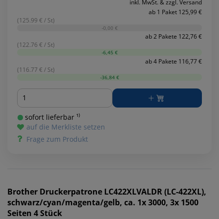
inkl. MwSt. & zzgl. Versand
ab 1 Paket 125,99 €
(125.99 € / St)
-0,00 €
ab 2 Pakete 122,76 €
(122.76 € / St)
-6,45 €
ab 4 Pakete 116,77 €
(116.77 € / St)
-36,84 €
Menge
sofort lieferbar ¹⁾
auf die Merkliste setzen
Frage zum Produkt
Brother
Druckerpatrone LC422XLVALDR (LC-422XL),
schwarz/cyan/magenta/gelb, ca. 1x 3000, 3x 1500
Seiten 4 Stück