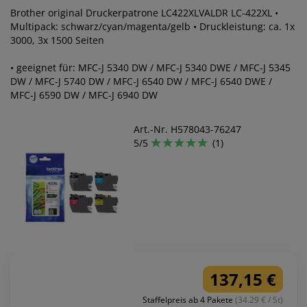
Brother original Druckerpatrone LC422XLVALDR LC-422XL •
Multipack: schwarz/cyan/magenta/gelb • Druckleistung: ca. 1x
3000, 3x 1500 Seiten
• geeignet für: MFC-J 5340 DW / MFC-J 5340 DWE / MFC-J 5345
DW / MFC-J 5740 DW / MFC-J 6540 DW / MFC-J 6540 DWE /
MFC-J 6590 DW / MFC-J 6940 DW
Art.-Nr. H578043-76247
5/5
(1)
137,15 €
Staffelpreis ab 4 Pakete
(34.29 € / St)