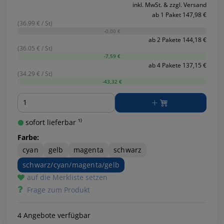
inkl. MwSt. & zzgl. Versand
ab 1 Paket 147,98 €
(36.99 € / St)
-0,00 €
ab 2 Pakete 144,18 €
(36.05 € / St)
-7,59 €
ab 4 Pakete 137,15 €
(34.29 € / St)
-43,32 €
Menge
sofort lieferbar ¹⁾
Farbe:
cyan
gelb
magenta
schwarz
schwarz/cyan/magenta/gelb
auf die Merkliste setzen
Frage zum Produkt
4 Angebote verfügbar