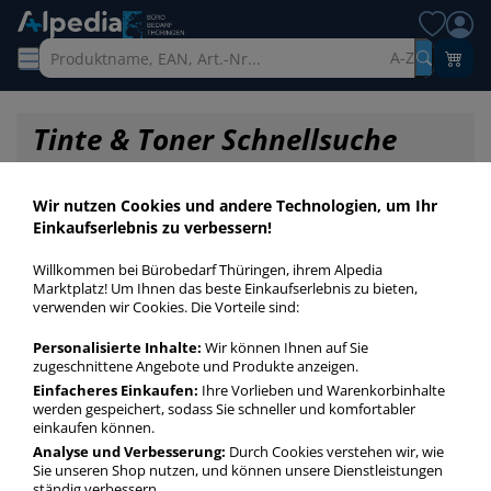
A-Z
Tinte & Toner Schnellsuche
Wir nutzen Cookies und andere Technologien, um Ihr
Einkaufserlebnis zu verbessern!
Willkommen bei Bürobedarf Thüringen, ihrem Alpedia
Marktplatz! Um Ihnen das beste Einkaufserlebnis zu bieten,
verwenden wir Cookies. Die Vorteile sind:
Personalisierte Inhalte:
Wir können Ihnen auf Sie
zugeschnittene Angebote und Produkte anzeigen.
Einfacheres Einkaufen:
Ihre Vorlieben und Warenkorbinhalte
werden gespeichert, sodass Sie schneller und komfortabler
einkaufen können.
Startseite
»
Druckerpatronen / Toner / Farbbänder
»
Druckerpatronen
»
Analyse und Verbesserung:
Durch Cookies verstehen wir, wie
Druckerpatronen Original
Sie unseren Shop nutzen, und können unsere Dienstleistungen
ständig verbessern.