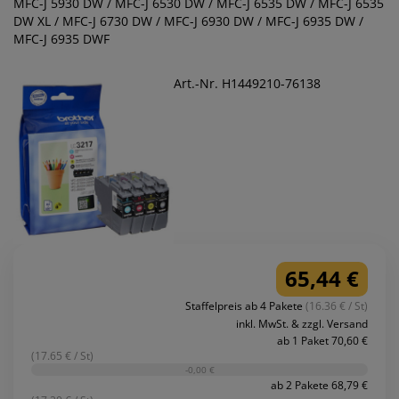
MFC-J 5930 DW / MFC-J 6530 DW / MFC-J 6535 DW / MFC-J 6535
DW XL / MFC-J 6730 DW / MFC-J 6930 DW / MFC-J 6935 DW /
MFC-J 6935 DWF
Art.-Nr. H1449210-76138
65,44 €
Staffelpreis ab 4 Pakete
(16.36 € / St)
inkl. MwSt. & zzgl. Versand
ab 1 Paket 70,60 €
(17.65 € / St)
-0,00 €
ab 2 Pakete 68,79 €