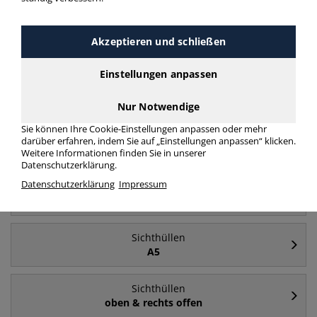
Akzeptieren und schließen
Häufig gesucht
Einstellungen anpassen
Sichthüllen
A4
Nur Notwendige
Sie können Ihre Cookie-Einstellungen anpassen oder mehr
Sichthüllen
darüber erfahren, indem Sie auf „Einstellungen anpassen“ klicken.
A4 - oben & rechts offen
Weitere Informationen finden Sie in unserer
Datenschutzerklärung.
Datenschutzerklärung
Impressum
Sichthüllen
farblos
Sichthüllen
A5
Sichthüllen
oben & rechts offen