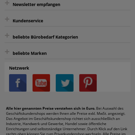
+
gratis Lieferung ab 150 € Warenwert
Newsletter empfangen
Kauf auf Rechnung³
+
Keine unerwünschte Werbung
Kundenservice
sicher Shoppen durch SSL
+
Bewertungs-Community
Sie können sich zu jeder Zeit abmelden.
Kontakt
beliebte Bürobedarf Kategorien
intelligentes Kundenkonto
Bürobedarf-Ratgeber
+
FAQ
Aktenvernichter
Haftnotizen
Prospekthüllen
beliebte Marken
Auftragspauschale
Archivboxen
Hängeregistratur
Registraturen
AGB
Batterien
Alco
Heftgeräte
Landré
Rückenschilder
Netzwerk
Datenschutz
Bleistifte
Avery/Zweckform
Heftstreifen
Leitz
Radiergummis
Privatsphäre-Einstellungen
Blöcke
Bic
Kaffee
Läufer
Schnellhefter
Über uns
Boardmarker
Canon
Klebeband
Melitta
Sichthüllen
Impressum
Briefablagen
Color Copy
Klebestifte
Navigator
Stehsammler
Reklamation / Retouren
Briefumschläge
Durable
Klemmmappen
Pentel
Taschenrechner
Alle hier genannten Preise verstehen sich in Euro.
Bei Auswahl des
Geschäftskundenshops werden Ihnen alle Preise exkl. MwSt. angezeigt.
Vertrag widerrufen (Privatkunden)
Druckerpatronen
DYMO
Kopierpapier
Pelikan
Textmarker
Das Angebot im Geschäftskundenshop richtet sich ausschließlich an
Rabatte & Aktionen
Etiketten
Edding
Korrekturmittel
Pilot
Tintenroller
Industrie, Handwerk und Gewerbe, Handel sowie öffentliche
Einrichtungen und selbstständige Unternehmer. Durch Klick auf den Link
Fineliner
Esselte
Kugelschreiber
Pritt
Tintenpatronen
rechts oben können Sie zum Privatkundenshop wechseln. Alle Preise im