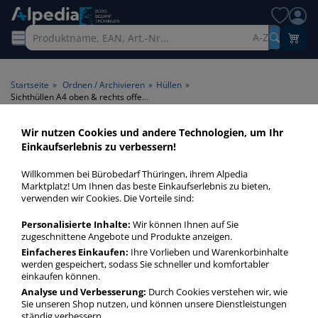
A-Z
Startseite
»
Ordnen / Archivieren
»
Hüllen
»
Sichthüllen A4 oben & rechts offen klar-transparent
Wir nutzen Cookies und andere Technologien, um Ihr
Sichthüllen A4 oben & rechts
Einkaufserlebnis zu verbessern!
offen klar-transparent
Willkommen bei Bürobedarf Thüringen, ihrem Alpedia
Marktplatz! Um Ihnen das beste Einkaufserlebnis zu bieten,
Sichthüllen verwahren Dokumente sicher und
verwenden wir Cookies. Die Vorteile sind:
entnahmefertig. Schützen Sie Ihre Schriftstücke mit
Personalisierte Inhalte:
Wir können Ihnen auf Sie
Klarsichthüllen von Leitz, Elba & Co.!
zugeschnittene Angebote und Produkte anzeigen.
Einfacheres Einkaufen:
Ihre Vorlieben und Warenkorbinhalte
werden gespeichert, sodass Sie schneller und komfortabler
Sichthüllen A4 oben & rechts offen klar-
einkaufen können.
transparent
Analyse und Verbesserung:
Durch Cookies verstehen wir, wie
mehr Infos zur Kategorie
Sie unseren Shop nutzen, und können unsere Dienstleistungen
ständig verbessern.