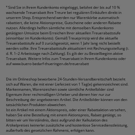
⁴
Sind Sie in Ihrem Kundenkonto eingeloggt, belohnt der bis auf 10 %
wachsende Treuerabatt Ihre Treure bei regulären Einkäufen direkt in
unserem Shop. Entsprechend werden nur Warenkörbe automatisch
rabattiert, die keine Aktionspreise, Gutscheine oder anderen Rabatte
nutzen. Allerdings helfen sämtliche mit demselben Kundenkonto
getätigten Umsätze beim Erreichen Ihrer aktuellen Treuerabattstufe
(einsehbar im Kundenkonto). Gemäß Treueprinzip wird die aktuelle
Treuerabattstufe auf 0 zurückgesetzt, wenn 1 Jahr lang nicht bestellt
werden sollte. Ihre Treuerabattstufe aktualisiert mit Rechnungsstellung (i.
d. R. 1–2 Arbeitstage nach Zahlung). Es gilt der zu Bestellbeginn aktive
Treuerabatt. Weitere Infos zum Treuerabatt in Ihrem Kundenkonto oder
auf
www.buero-bedarf-thueringen.de/treuerabatt
Die im Onlineshop beworbene 24-Stunden-Versandbereitschaft bezieht
sich auf Waren, die mit einer Lieferzeit von 1 Tag(e) gekennzeichnet sind.
Markennamen, Warenzeichen sowie sämtliche Artikelbilder sind
Eigentum ihrer rechtmäßigen Urheber und dienen hier nur zur
Beschreibung der angebotenen Artikel. Die Artikelbilder können von den
tatsächlichen Produkten abweichen.
Ist ein Artikel mit einem Aktionspreis, oder einer Rabattaktion versehen,
haben Sie eine Bestellung mit einem Aktionspreis, Rabatt getätigt, so
bitten wir um Verständnis, dass aufgrund der Kalkulation des
Artikelpreises keinerlei zusätzliche und kostenlose Servicedienstleistung,
außerhalb des gesetzlichen Rahmens, erfolgen kann.