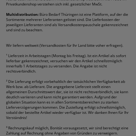
Folienschreiber
Faber-Castell
Mappen
Schneider
Toilettenpapier
Privatkundenshop verstehen sich inkl. gesetzlicher MwSt.
Formulare
Fellowes
Ordner
Stabilo
Toner
Multidistribution:
Büro Bedarf Thüringen ist eine Plattform, auf der die
Sortimente mehrerer Lieferanten gelistet sind. Die Lieferkosten der
Gelschreiber
Franken
Packband
Staedtler
Versandmaterial
jeweiligen Lieferanten sind als Versandkostenpauschale gekennzeichnet
Geschäftsbücher
Fripa
Permanentmarker
Tesa
Versandtaschen
und sind zu beachten.
HAN
Tipp-Ex
HP
alle Marken anzeigen
Wir liefern weltweit (Versandkosten für Ihr Land bitte voher erfragen).
¹
Lieferzeit in Arbeitstagen (Montag bis Freitag). Ist ein Artikel als sofort
lieferbar gekennzeichnet, versuchen wir den Artikel schnellstmöglich
innerhalb 1 Arbeitstages zu versenden. Die Angabe ist nicht
rechtsverbindlich.
²
Die Lieferung erfolgt vorbehaltlich der tatsächlichen Verfügbarkeit ab
Werk bzw. ab Lieferant. Die angegebene Lieferzeit stellt einen
allgemeinen Durschnittswert dar, sie ist nicht rechtsverbindlich, sie kann
deutlich variieren und kann nicht garantiert werden. Aufgrund der
globalen Situation kann es in allen Sortimentsbereichen zu starken
Lieferverzögerungen kommen. Die Zustellung erfolgt schnellstmöglich,
sobald der bestellte Artikel wieder verfügbar ist. Wir danken Ihnen für Ihr
Verständnis!
³
Rechnungskauf möglich, Bonität vorausgesetzt, wir sind berechtigt eine
Zahlung auf Rechnung ohne Angaben von Gründen zu verweigern.