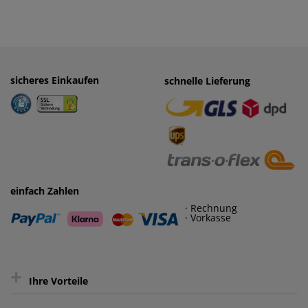
sicheres Einkaufen
einfaches Zahlen
schnelle Lieferung
· Rechnung
· Vorkasse
einfach Zahlen
· Rechnung
· Vorkasse
+
Ihre Vorteile