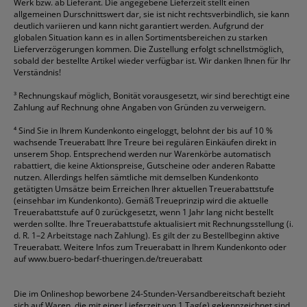
Werk bzw. ab Lieferant. Die angegebene Lieferzeit stellt einen
allgemeinen Durschnittswert dar, sie ist nicht rechtsverbindlich, sie kann
deutlich variieren und kann nicht garantiert werden. Aufgrund der
globalen Situation kann es in allen Sortimentsbereichen zu starken
Lieferverzögerungen kommen. Die Zustellung erfolgt schnellstmöglich,
sobald der bestellte Artikel wieder verfügbar ist. Wir danken Ihnen für Ihr
Verständnis!
³
Rechnungskauf möglich, Bonität vorausgesetzt, wir sind berechtigt eine
Zahlung auf Rechnung ohne Angaben von Gründen zu verweigern.
⁴
Sind Sie in Ihrem Kundenkonto eingeloggt, belohnt der bis auf 10 %
wachsende Treuerabatt Ihre Treure bei regulären Einkäufen direkt in
unserem Shop. Entsprechend werden nur Warenkörbe automatisch
rabattiert, die keine Aktionspreise, Gutscheine oder anderen Rabatte
nutzen. Allerdings helfen sämtliche mit demselben Kundenkonto
getätigten Umsätze beim Erreichen Ihrer aktuellen Treuerabattstufe
(einsehbar im Kundenkonto). Gemäß Treueprinzip wird die aktuelle
Treuerabattstufe auf 0 zurückgesetzt, wenn 1 Jahr lang nicht bestellt
werden sollte. Ihre Treuerabattstufe aktualisiert mit Rechnungsstellung (i.
d. R. 1–2 Arbeitstage nach Zahlung). Es gilt der zu Bestellbeginn aktive
Treuerabatt. Weitere Infos zum Treuerabatt in Ihrem Kundenkonto oder
auf
www.buero-bedarf-thueringen.de/treuerabatt
Die im Onlineshop beworbene 24-Stunden-Versandbereitschaft bezieht
sich auf Waren, die mit einer Lieferzeit von 1 Tag(e) gekennzeichnet sind.