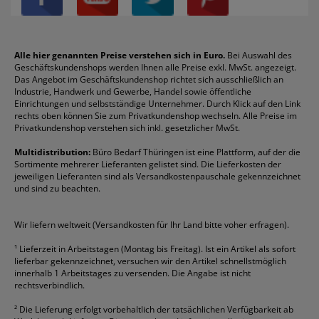
Über uns
Boardmarker
Canon
Klebeband
Melitta
Sichthüllen
Impressum
Briefablagen
Color Copy
Klebestifte
Navigator
Stehsammler
Reklamation / Retouren
Briefumschläge
Durable
Klemmmappen
Pentel
Taschenrechner
Alle hier genannten Preise verstehen sich in Euro.
Bei Auswahl des
Geschäftskundenshops werden Ihnen alle Preise exkl. MwSt. angezeigt.
Vertrag widerrufen (Privatkunden)
Druckerpatronen
DYMO
Kopierpapier
Pelikan
Textmarker
Das Angebot im Geschäftskundenshop richtet sich ausschließlich an
Rabatte & Aktionen
Etiketten
Edding
Korrekturmittel
Pilot
Tintenroller
Industrie, Handwerk und Gewerbe, Handel sowie öffentliche
Einrichtungen und selbstständige Unternehmer. Durch Klick auf den Link
Fineliner
Esselte
Kugelschreiber
Pritt
Tintenpatronen
rechts oben können Sie zum Privatkundenshop wechseln. Alle Preise im
Folienschreiber
Faber-Castell
Mappen
Schneider
Toilettenpapier
Privatkundenshop verstehen sich inkl. gesetzlicher MwSt.
Formulare
Fellowes
Ordner
Stabilo
Toner
Multidistribution:
Büro Bedarf Thüringen ist eine Plattform, auf der die
Sortimente mehrerer Lieferanten gelistet sind. Die Lieferkosten der
Gelschreiber
Franken
Packband
Staedtler
Versandmaterial
jeweiligen Lieferanten sind als Versandkostenpauschale gekennzeichnet
Geschäftsbücher
Fripa
Permanentmarker
Tesa
Versandtaschen
und sind zu beachten.
HAN
Tipp-Ex
HP
alle Marken anzeigen
Wir liefern weltweit (Versandkosten für Ihr Land bitte voher erfragen).
¹
Lieferzeit in Arbeitstagen (Montag bis Freitag). Ist ein Artikel als sofort
lieferbar gekennzeichnet, versuchen wir den Artikel schnellstmöglich
innerhalb 1 Arbeitstages zu versenden. Die Angabe ist nicht
rechtsverbindlich.
²
Die Lieferung erfolgt vorbehaltlich der tatsächlichen Verfügbarkeit ab