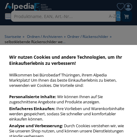
A-Z
Startseite
»
Ordnen / Archivieren
»
Ordner / Rückenschilder
»
selbstklebende Rückenschilder weiß für 50 mm
Wir nutzen Cookies und andere Technologien, um Ihr
selbstklebende
Einkaufserlebnis zu verbessern!
Rückenschilder weiß für 50
Willkommen bei Bürobedarf Thüringen, ihrem Alpedia
mm > Farbe weiß > geeignet
Marktplatz! Um Ihnen das beste Einkaufserlebnis zu bieten,
verwenden wir Cookies. Die Vorteile sind:
für Rückenbreite für 50 mm
Personalisierte Inhalte:
Wir können Ihnen auf Sie
zugeschnittene Angebote und Produkte anzeigen.
selbstklebende Rückenschilder weiß für 50 mm in bester
Qualität zum günstigen Preis. Finden Sie schnell
Einfacheres Einkaufen:
Ihre Vorlieben und Warenkorbinhalte
werden gespeichert, sodass Sie schneller und komfortabler
selbstklebende Rückenschilder weiß für 50 mm mit unserer
einkaufen können.
Filter-Funktion.
Analyse und Verbesserung:
Durch Cookies verstehen wir, wie
Sie unseren Shop nutzen, und können unsere Dienstleistungen
ständig verbessern.