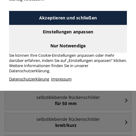
selbstklebende Rückenschilder weiß für 50 mm
mehr Infos zur Kategorie
Akzeptieren und schließen
Einstellungen anpassen
Häufig gesucht
Nur Notwendige
selbstklebende Rückenschilder
Sie können Ihre Cookie-Einstellungen anpassen oder mehr
für 80 mm
darüber erfahren, indem Sie auf „Einstellungen anpassen“ klicken.
Weitere Informationen finden Sie in unserer
Datenschutzerklärung.
selbstklebende Rückenschilder
Datenschutzerklärung
Impressum
weiß
selbstklebende Rückenschilder
für 50 mm
selbstklebende Rückenschilder
breit/kurz