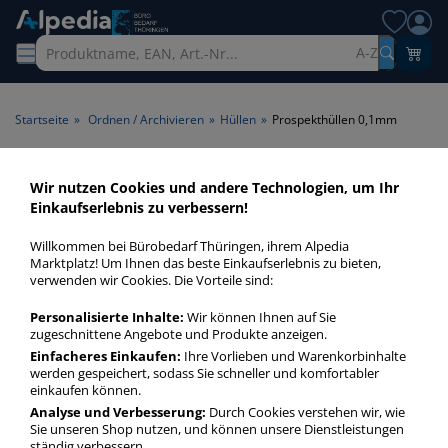
A-Z
Startseite
»
Ordnen / Archivieren
»
Hüllen
»
Prospekthüllen 0,1mm
Prospekthüllen 0,1mm >
Wir nutzen Cookies und andere Technologien, um Ihr
Einkaufserlebnis zu verbessern!
Folienstärke (mm) 0,1mm
Willkommen bei Bürobedarf Thüringen, ihrem Alpedia
Prospekthüllen 0,1mm in bester Qualität zum günstigen
Marktplatz! Um Ihnen das beste Einkaufserlebnis zu bieten,
verwenden wir Cookies. Die Vorteile sind:
Preis. Finden Sie schnell Prospekthüllen 0,1mm mit unserer
Filter-Funktion.
Personalisierte Inhalte:
Wir können Ihnen auf Sie
zugeschnittene Angebote und Produkte anzeigen.
Einfacheres Einkaufen:
Ihre Vorlieben und Warenkorbinhalte
Prospekthüllen 0,1mm
werden gespeichert, sodass Sie schneller und komfortabler
mehr Infos zur Kategorie
einkaufen können.
Analyse und Verbesserung:
Durch Cookies verstehen wir, wie
Sie unseren Shop nutzen, und können unsere Dienstleistungen
ständig verbessern.