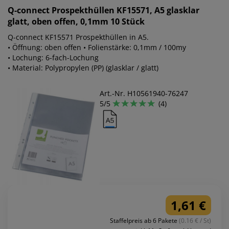
Q-connect
Prospekthüllen KF15571, A5 glasklar
glatt, oben offen, 0,1mm 10 Stück
Q-connect KF15571 Prospekthüllen in A5.
• Öffnung: oben offen • Folienstärke: 0,1mm / 100my
• Lochung: 6-fach-Lochung
• Material: Polypropylen (PP) (glasklar / glatt)
Art.-Nr. H10561940-76247
5/5
(4)
1,61 €
Staffelpreis ab 6 Pakete
(0.16 € / St)