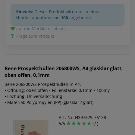
Hinweis:
Dieses Produkt wird nur in einer
Mindestabnahme von
100
angeboten.
auf die Merkliste setzen
Frage zum Produkt
Bene
Prospekthüllen 206800WS, A4 glasklar glatt,
oben offen, 0,1mm
Bene 206800WS Prospekthüllen in A4.
• Öffnung: oben offen • Folienstärke: 0,1mm / 100my
• Lochung: Universallochung
• Material: Polypropylen (PP) (glasklar / glatt)
Art.-Nr. H397679-76138
5/5
(1)