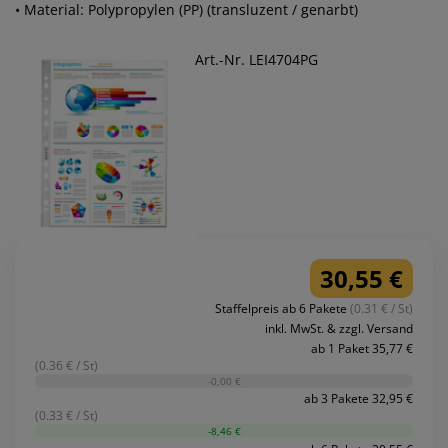
• Material: Polypropylen (PP) (transluzent / genarbt)
Art.-Nr. LEI4704PG
30,55 €
Staffelpreis ab 6 Pakete
(0.31 € / St)
inkl. MwSt. & zzgl. Versand
ab 1 Paket 35,77 €
(0.36 € / St)
-0,00 €
ab 3 Pakete 32,95 €
(0.33 € / St)
-8,46 €