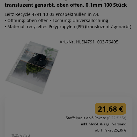
transluzent genarbt, oben offen, 0,1mm 100 Stück
Leitz Recycle 4791-10-03 Prospekthüllen in A4.
• Öffnung: oben offen • Lochung: Universallochung
• Material: recyceltes Polypropylen (PP) (transluzent / genarbt)
Art.-Nr. HLEI47911003-76495
21,68 €
Staffelpreis ab 6 Pakete
(0.22 € / St)
inkl. MwSt. & zzgl. Versand
ab 1 Paket 25,39 €
(0.25 € / St)