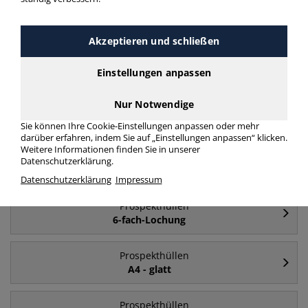
Häufig gesucht
Akzeptieren und schließen
Prospekthüllen
A4
Einstellungen anpassen
Nur Notwendige
Prospekthüllen
A5
Sie können Ihre Cookie-Einstellungen anpassen oder mehr
darüber erfahren, indem Sie auf „Einstellungen anpassen“ klicken.
Weitere Informationen finden Sie in unserer
Prospekthüllen
Datenschutzerklärung.
A4 - oben & rechts halb offen
Datenschutzerklärung
Impressum
Prospekthüllen
6-fach-Lochung
Prospekthüllen
A4 - glatt
Prospekthüllen