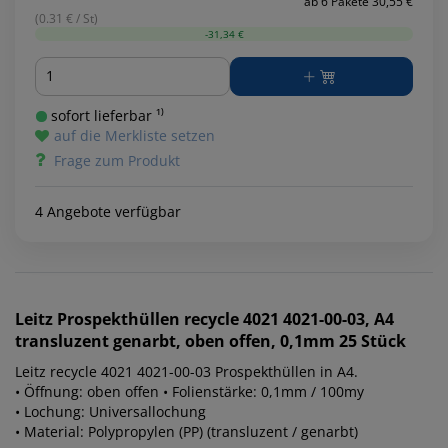
ab 6 Pakete 30,55 €
(0.31 € / St)
-31,34 €
Menge
sofort lieferbar ¹⁾
auf die Merkliste setzen
Frage zum Produkt
4 Angebote verfügbar
Leitz
Prospekthüllen recycle 4021 4021-00-03, A4
transluzent genarbt, oben offen, 0,1mm 25 Stück
Leitz recycle 4021 4021-00-03 Prospekthüllen in A4.
• Öffnung: oben offen • Folienstärke: 0,1mm / 100my
• Lochung: Universallochung
• Material: Polypropylen (PP) (transluzent / genarbt)