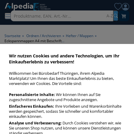
A-Z
Startseite
»
Ordnen / Archivieren
»
Hefter / Mappen
»
Eckspannmappen A4 mit Beschriftungsfenster 6 x 9 cm
Wir nutzen Cookies und andere Technologien, um Ihr
Eckspannmappen A4 mit
Einkaufserlebnis zu verbessern!
Beschriftungsfenster 6 x 9 cm
Willkommen bei Bürobedarf Thüringen, ihrem Alpedia
Marktplatz! Um Ihnen das beste Einkaufserlebnis zu bieten,
Eckspannmappen halten lose Dokumente schnell und sicher
verwenden wir Cookies. Die Vorteile sind:
fest. Verwahren Sie Ihr Schriftgut mit Sammel- und
Personalisierte Inhalte:
Wir können Ihnen auf Sie
Ordnungsmappen von Exacompta, Elba und Leitz!
zugeschnittene Angebote und Produkte anzeigen.
Einfacheres Einkaufen:
Ihre Vorlieben und Warenkorbinhalte
werden gespeichert, sodass Sie schneller und komfortabler
Eckspannmappen A4 mit Beschriftungsfenster 6
einkaufen können.
x 9 cm
Analyse und Verbesserung:
Durch Cookies verstehen wir, wie
mehr Infos zur Kategorie
Sie unseren Shop nutzen, und können unsere Dienstleistungen
ständig verbessern.