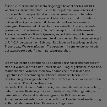
⁴
Sind Sie in Ihrem Kundenkonto eingeloggt, belohnt der bis auf 10 %
wachsende Treuerabatt Ihre Treure bei regulären Einkäufen direkt in
unserem Shop. Entsprechend werden nur Warenkörbe automatisch
rabattiert, die keine Aktionspreise, Gutscheine oder anderen Rabatte
nutzen. Allerdings helfen sämtliche mit demselben Kundenkonto
getätigten Umsätze beim Erreichen Ihrer aktuellen Treuerabattstufe
(einsehbar im Kundenkonto). Gemäß Treueprinzip wird die aktuelle
Treuerabattstufe auf 0 zurückgesetzt, wenn 1 Jahr lang nicht bestellt
werden sollte. Ihre Treuerabattstufe aktualisiert mit Rechnungsstellung (i.
d. R. 1–2 Arbeitstage nach Zahlung). Es gilt der zu Bestellbeginn aktive
Treuerabatt. Weitere Infos zum Treuerabatt in Ihrem Kundenkonto oder
auf
www.buero-bedarf-thueringen.de/treuerabatt
Die im Onlineshop beworbene 24-Stunden-Versandbereitschaft bezieht
sich auf Waren, die mit einer Lieferzeit von 1 Tag(e) gekennzeichnet sind.
Markennamen, Warenzeichen sowie sämtliche Artikelbilder sind
Eigentum ihrer rechtmäßigen Urheber und dienen hier nur zur
Beschreibung der angebotenen Artikel. Die Artikelbilder können von den
tatsächlichen Produkten abweichen.
Ist ein Artikel mit einem Aktionspreis, oder einer Rabattaktion versehen,
haben Sie eine Bestellung mit einem Aktionspreis, Rabatt getätigt, so
bitten wir um Verständnis, dass aufgrund der Kalkulation des
Artikelpreises keinerlei zusätzliche und kostenlose Servicedienstleistung,
außerhalb des gesetzlichen Rahmens, erfolgen kann.