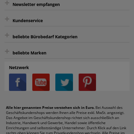
+
gratis Lieferung ab 150 € Warenwert
Newsletter empfangen
Kauf auf Rechnung³
+
Keine unerwünschte Werbung
Kundenservice
sicher Shoppen durch SSL
+
Bewertungs-Community
Sie können sich zu jeder Zeit abmelden.
Kontakt
beliebte Bürobedarf Kategorien
intelligentes Kundenkonto
Bürobedarf-Ratgeber
+
FAQ
Aktenvernichter
Haftnotizen
Prospekthüllen
beliebte Marken
Auftragspauschale
Archivboxen
Hängeregistratur
Registraturen
AGB
Batterien
Alco
Heftgeräte
Landré
Rückenschilder
Netzwerk
Datenschutz
Bleistifte
Avery/Zweckform
Heftstreifen
Leitz
Radiergummis
Privatsphäre-Einstellungen
Blöcke
Bic
Kaffee
Läufer
Schnellhefter
Über uns
Boardmarker
Canon
Klebeband
Melitta
Sichthüllen
Impressum
Briefablagen
Color Copy
Klebestifte
Navigator
Stehsammler
Reklamation / Retouren
Briefumschläge
Durable
Klemmmappen
Pentel
Taschenrechner
Alle hier genannten Preise verstehen sich in Euro.
Bei Auswahl des
Geschäftskundenshops werden Ihnen alle Preise exkl. MwSt. angezeigt.
Vertrag widerrufen (Privatkunden)
Druckerpatronen
DYMO
Kopierpapier
Pelikan
Textmarker
Das Angebot im Geschäftskundenshop richtet sich ausschließlich an
Rabatte & Aktionen
Etiketten
Edding
Korrekturmittel
Pilot
Tintenroller
Industrie, Handwerk und Gewerbe, Handel sowie öffentliche
Einrichtungen und selbstständige Unternehmer. Durch Klick auf den Link
Fineliner
Esselte
Kugelschreiber
Pritt
Tintenpatronen
rechts oben können Sie zum Privatkundenshop wechseln. Alle Preise im