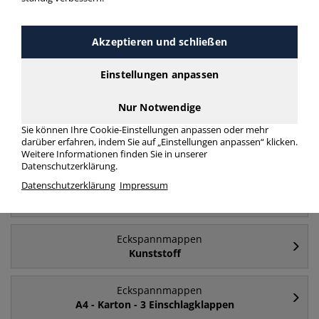
Akzeptieren und schließen
Häufig gesucht
Einstellungen anpassen
Eckspannmappen
A4
Nur Notwendige
Sie können Ihre Cookie-Einstellungen anpassen oder mehr
Eckspannmappen
darüber erfahren, indem Sie auf „Einstellungen anpassen“ klicken.
A4 - Karton
Weitere Informationen finden Sie in unserer
Datenschutzerklärung.
Datenschutzerklärung
Impressum
Eckspannmappen
Karton
Eckspannmappen
Kunststoff
Eckspannmappen
A4 - Karton - 3 Einschlagklappen