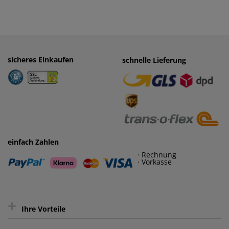
sicheres Einkaufen
einfaches Zahlen
schnelle Lieferung
· Rechnung
· Vorkasse
einfach Zahlen
· Rechnung
· Vorkasse
+
Ihre Vorteile