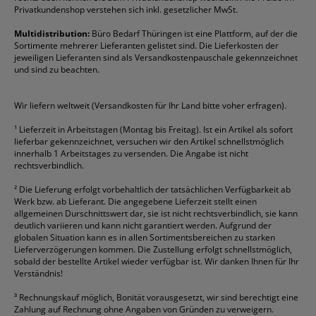
Folienschreiber
Faber-Castell
Mappen
Schneider
Toilettenpapier
Privatkundenshop verstehen sich inkl. gesetzlicher MwSt.
Formulare
Fellowes
Ordner
Stabilo
Toner
Multidistribution:
Büro Bedarf Thüringen ist eine Plattform, auf der die
Sortimente mehrerer Lieferanten gelistet sind. Die Lieferkosten der
Gelschreiber
Franken
Packband
Staedtler
Versandmaterial
jeweiligen Lieferanten sind als Versandkostenpauschale gekennzeichnet
Geschäftsbücher
Fripa
Permanentmarker
Tesa
Versandtaschen
und sind zu beachten.
HAN
Tipp-Ex
HP
alle Marken anzeigen
Wir liefern weltweit (Versandkosten für Ihr Land bitte voher erfragen).
¹
Lieferzeit in Arbeitstagen (Montag bis Freitag). Ist ein Artikel als sofort
lieferbar gekennzeichnet, versuchen wir den Artikel schnellstmöglich
innerhalb 1 Arbeitstages zu versenden. Die Angabe ist nicht
rechtsverbindlich.
²
Die Lieferung erfolgt vorbehaltlich der tatsächlichen Verfügbarkeit ab
Werk bzw. ab Lieferant. Die angegebene Lieferzeit stellt einen
allgemeinen Durschnittswert dar, sie ist nicht rechtsverbindlich, sie kann
deutlich variieren und kann nicht garantiert werden. Aufgrund der
globalen Situation kann es in allen Sortimentsbereichen zu starken
Lieferverzögerungen kommen. Die Zustellung erfolgt schnellstmöglich,
sobald der bestellte Artikel wieder verfügbar ist. Wir danken Ihnen für Ihr
Verständnis!
³
Rechnungskauf möglich, Bonität vorausgesetzt, wir sind berechtigt eine
Zahlung auf Rechnung ohne Angaben von Gründen zu verweigern.