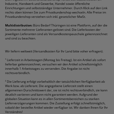
Rabatte & Aktionen
Etiketten
Edding
Korrekturmittel
Pilot
Tintenroller
Industrie, Handwerk und Gewerbe, Handel sowie öffentliche
Einrichtungen und selbstständige Unternehmer. Durch Klick auf den Link
Fineliner
Esselte
Kugelschreiber
Pritt
Tintenpatronen
rechts oben können Sie zum Privatkundenshop wechseln. Alle Preise im
Folienschreiber
Faber-Castell
Mappen
Schneider
Toilettenpapier
Privatkundenshop verstehen sich inkl. gesetzlicher MwSt.
Formulare
Fellowes
Ordner
Stabilo
Toner
Multidistribution:
Büro Bedarf Thüringen ist eine Plattform, auf der die
Sortimente mehrerer Lieferanten gelistet sind. Die Lieferkosten der
Gelschreiber
Franken
Packband
Staedtler
Versandmaterial
jeweiligen Lieferanten sind als Versandkostenpauschale gekennzeichnet
Geschäftsbücher
Fripa
Permanentmarker
Tesa
Versandtaschen
und sind zu beachten.
HAN
Tipp-Ex
HP
alle Marken anzeigen
Wir liefern weltweit (Versandkosten für Ihr Land bitte voher erfragen).
¹
Lieferzeit in Arbeitstagen (Montag bis Freitag). Ist ein Artikel als sofort
lieferbar gekennzeichnet, versuchen wir den Artikel schnellstmöglich
innerhalb 1 Arbeitstages zu versenden. Die Angabe ist nicht
rechtsverbindlich.
²
Die Lieferung erfolgt vorbehaltlich der tatsächlichen Verfügbarkeit ab
Werk bzw. ab Lieferant. Die angegebene Lieferzeit stellt einen
allgemeinen Durschnittswert dar, sie ist nicht rechtsverbindlich, sie kann
deutlich variieren und kann nicht garantiert werden. Aufgrund der
globalen Situation kann es in allen Sortimentsbereichen zu starken
Lieferverzögerungen kommen. Die Zustellung erfolgt schnellstmöglich,
sobald der bestellte Artikel wieder verfügbar ist. Wir danken Ihnen für Ihr
Verständnis!