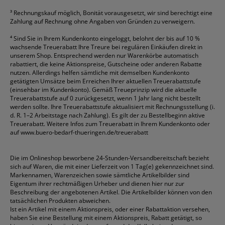
³
Rechnungskauf möglich, Bonität vorausgesetzt, wir sind berechtigt eine
Zahlung auf Rechnung ohne Angaben von Gründen zu verweigern.
⁴
Sind Sie in Ihrem Kundenkonto eingeloggt, belohnt der bis auf 10 %
wachsende Treuerabatt Ihre Treure bei regulären Einkäufen direkt in
unserem Shop. Entsprechend werden nur Warenkörbe automatisch
rabattiert, die keine Aktionspreise, Gutscheine oder anderen Rabatte
nutzen. Allerdings helfen sämtliche mit demselben Kundenkonto
getätigten Umsätze beim Erreichen Ihrer aktuellen Treuerabattstufe
(einsehbar im Kundenkonto). Gemäß Treueprinzip wird die aktuelle
Treuerabattstufe auf 0 zurückgesetzt, wenn 1 Jahr lang nicht bestellt
werden sollte. Ihre Treuerabattstufe aktualisiert mit Rechnungsstellung (i.
d. R. 1–2 Arbeitstage nach Zahlung). Es gilt der zu Bestellbeginn aktive
Treuerabatt. Weitere Infos zum Treuerabatt in Ihrem Kundenkonto oder
auf
www.buero-bedarf-thueringen.de/treuerabatt
Die im Onlineshop beworbene 24-Stunden-Versandbereitschaft bezieht
sich auf Waren, die mit einer Lieferzeit von 1 Tag(e) gekennzeichnet sind.
Markennamen, Warenzeichen sowie sämtliche Artikelbilder sind
Eigentum ihrer rechtmäßigen Urheber und dienen hier nur zur
Beschreibung der angebotenen Artikel. Die Artikelbilder können von den
tatsächlichen Produkten abweichen.
Ist ein Artikel mit einem Aktionspreis, oder einer Rabattaktion versehen,
haben Sie eine Bestellung mit einem Aktionspreis, Rabatt getätigt, so