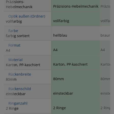
Präzisions-
Präzisions-Hebelmechanik
Präzisi
Hebelmechanik
Optik außen (Ordner)
vollfarbig
vollfarb
vollfarbig
Farbe
hellblau
braun
farbig sortiert
Format
A4
A4
A4
Material
Karton, PP-kaschiert
Karton,
Karton, PP-kaschiert
Rückenbreite
80mm
80mm
80mm
Rückenschild
einsteckbar
einstec
einsteckbar
Ringanzahl
2 Ringe
2 Ringe
2 Ringe