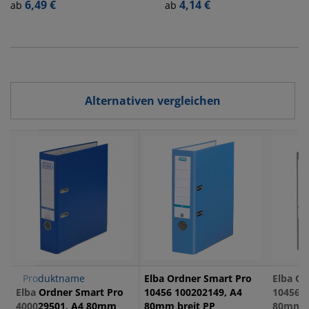
100022612, A4
6,49 €
A4 80mm breit PP
4,14 €
ab
ab
80mm breit PP
vollfarbig orange
vollfarbig blau
Alternativen vergleichen
Produktname
Elba Ordner Smart Pro
Elba Or
Elba Ordner Smart Pro
10456 100202149, A4
10456 1
400029501, A4 80mm
80mm breit PP
80mm b