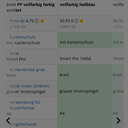
breit PP vollfarbig farbig
vollfarbig hellblau
vollfar
sortiert
Preis ab
6,76
50,93 €
50,93 €
6,76 € / St
5,09 € / St
5,09 € / S
Kantenschutz
mit Kantenschutz
mit Kan
mit Kantenschutz
Serie
Smart Pro 10456
Smart P
Smart Pro
Rückenbreite grob
breit
breit
breit
Optik innen (Ordner)
grauer Innenspiegel
grauer 
grauer Innenspiegel
Verwendung für
Papierformat
A4
A4
A4
Ringmechanik