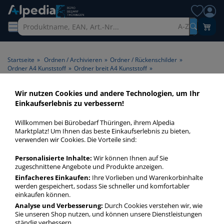
A-Z
Startseite
»
Ordnen / Archivieren
»
Ordner / Rückenschilder
»
Ordner A4 Kunststoff
»
Ordner breit A4 Kunststoff
»
Elba Ordner Smart Pro 400029501, A4 80mm breit PP vollfarbig farbig sortiert
Wir nutzen Cookies und andere Technologien, um Ihr
Einkaufserlebnis zu verbessern!
Willkommen bei Bürobedarf Thüringen, ihrem Alpedia
Marktplatz! Um Ihnen das beste Einkaufserlebnis zu bieten,
verwenden wir Cookies. Die Vorteile sind:
Personalisierte Inhalte:
Wir können Ihnen auf Sie
zugeschnittene Angebote und Produkte anzeigen.
Einfacheres Einkaufen:
Ihre Vorlieben und Warenkorbinhalte
werden gespeichert, sodass Sie schneller und komfortabler
einkaufen können.
Analyse und Verbesserung:
Durch Cookies verstehen wir, wie
Sie unseren Shop nutzen, und können unsere Dienstleistungen
ständig verbessern.