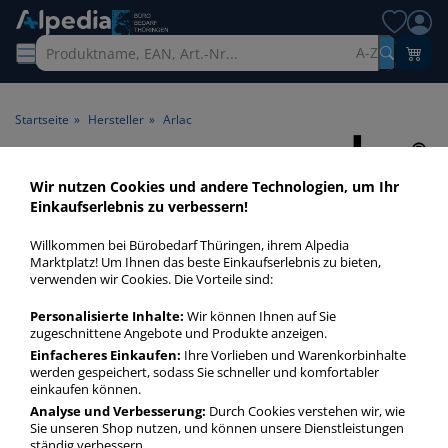
A-Z
Startseite
»
Hersteller
»
Arlac
Arlac
Wir nutzen Cookies und andere Technologien, um Ihr
Einkaufserlebnis zu verbessern!
Willkommen bei Bürobedarf Thüringen, ihrem Alpedia
Marktplatz! Um Ihnen das beste Einkaufserlebnis zu bieten,
Produkte des Herstellers
Arlac
verwenden wir Cookies. Die Vorteile sind:
Personalisierte Inhalte:
Wir können Ihnen auf Sie
Sortierung:
1 Produkt
zugeschnittene Angebote und Produkte anzeigen.
Einfacheres Einkaufen:
Ihre Vorlieben und Warenkorbinhalte
werden gespeichert, sodass Sie schneller und komfortabler
einkaufen können.
Arlac
Zettelklotz 88000, memorion Mit Loch,
Analyse und Verbesserung:
Durch Cookies verstehen wir, wie
100x100mm, lose, weiß, Papier, 600 Blatt 600 Stück
Sie unseren Shop nutzen, und können unsere Dienstleistungen
ständig verbessern.