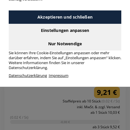
Arlac memorion Mit Loch 88000 Notizzettelnachfüller lose. •
Farbe: weiß • Zettelmaß: 100x100mm • Höhe des Blocks:
98mm • Grammatur: 90 g/m² • Blattanzahl: 600 Blatt
Akzeptieren und schließen
Art.-Nr. ARL880
Einstellungen anpassen
4/5
(1)
Nur Notwendige
Sie können Ihre Cookie-Einstellungen anpassen oder mehr
darüber erfahren, indem Sie auf „Einstellungen anpassen“ klicken.
Weitere Informationen finden Sie in unserer
Datenschutzerklärung.
Datenschutzerklärung
Impressum
9,21 €
Staffelpreis ab 10 Stück
(0.02 € / St)
inkl. MwSt. & zzgl. Versand
ab 1 Stück 10,03 €
(0.02 € / St)
-0,00 €
ab 3 Stück 9,52 €