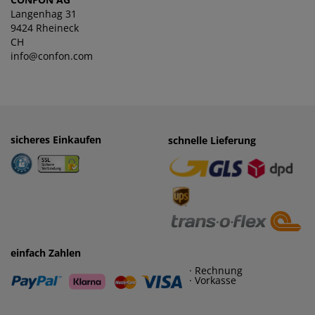
Langenhag 31
9424 Rheineck
CH
info@confon.com
sicheres Einkaufen
einfaches Zahlen
schnelle Lieferung
· Rechnung
· Vorkasse
einfach Zahlen
· Rechnung
· Vorkasse