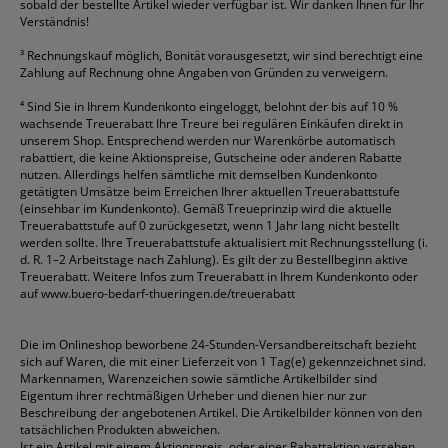
sobald der bestellte Artikel wieder verfügbar ist. Wir danken Ihnen für Ihr
Verständnis!
³
Rechnungskauf möglich, Bonität vorausgesetzt, wir sind berechtigt eine
Zahlung auf Rechnung ohne Angaben von Gründen zu verweigern.
⁴
Sind Sie in Ihrem Kundenkonto eingeloggt, belohnt der bis auf 10 %
wachsende Treuerabatt Ihre Treure bei regulären Einkäufen direkt in
unserem Shop. Entsprechend werden nur Warenkörbe automatisch
rabattiert, die keine Aktionspreise, Gutscheine oder anderen Rabatte
nutzen. Allerdings helfen sämtliche mit demselben Kundenkonto
getätigten Umsätze beim Erreichen Ihrer aktuellen Treuerabattstufe
(einsehbar im Kundenkonto). Gemäß Treueprinzip wird die aktuelle
Treuerabattstufe auf 0 zurückgesetzt, wenn 1 Jahr lang nicht bestellt
werden sollte. Ihre Treuerabattstufe aktualisiert mit Rechnungsstellung (i.
d. R. 1–2 Arbeitstage nach Zahlung). Es gilt der zu Bestellbeginn aktive
Treuerabatt. Weitere Infos zum Treuerabatt in Ihrem Kundenkonto oder
auf
www.buero-bedarf-thueringen.de/treuerabatt
Die im Onlineshop beworbene 24-Stunden-Versandbereitschaft bezieht
sich auf Waren, die mit einer Lieferzeit von 1 Tag(e) gekennzeichnet sind.
Markennamen, Warenzeichen sowie sämtliche Artikelbilder sind
Eigentum ihrer rechtmäßigen Urheber und dienen hier nur zur
Beschreibung der angebotenen Artikel. Die Artikelbilder können von den
tatsächlichen Produkten abweichen.
Ist ein Artikel mit einem Aktionspreis, oder einer Rabattaktion versehen,