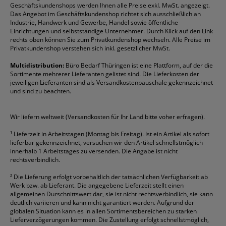
Geschäftskundenshops werden Ihnen alle Preise exkl. MwSt. angezeigt.
Vertrag widerrufen (Privatkunden)
Druckerpatronen
DYMO
Kopierpapier
Pelikan
Textmarker
Das Angebot im Geschäftskundenshop richtet sich ausschließlich an
Rabatte & Aktionen
Etiketten
Edding
Korrekturmittel
Pilot
Tintenroller
Industrie, Handwerk und Gewerbe, Handel sowie öffentliche
Einrichtungen und selbstständige Unternehmer. Durch Klick auf den Link
Fineliner
Esselte
Kugelschreiber
Pritt
Tintenpatronen
rechts oben können Sie zum Privatkundenshop wechseln. Alle Preise im
Folienschreiber
Faber-Castell
Mappen
Schneider
Toilettenpapier
Privatkundenshop verstehen sich inkl. gesetzlicher MwSt.
Formulare
Fellowes
Ordner
Stabilo
Toner
Multidistribution:
Büro Bedarf Thüringen ist eine Plattform, auf der die
Sortimente mehrerer Lieferanten gelistet sind. Die Lieferkosten der
Gelschreiber
Franken
Packband
Staedtler
Versandmaterial
jeweiligen Lieferanten sind als Versandkostenpauschale gekennzeichnet
Geschäftsbücher
Fripa
Permanentmarker
Tesa
Versandtaschen
und sind zu beachten.
HAN
Tipp-Ex
HP
alle Marken anzeigen
Wir liefern weltweit (Versandkosten für Ihr Land bitte voher erfragen).
¹
Lieferzeit in Arbeitstagen (Montag bis Freitag). Ist ein Artikel als sofort
lieferbar gekennzeichnet, versuchen wir den Artikel schnellstmöglich
innerhalb 1 Arbeitstages zu versenden. Die Angabe ist nicht
rechtsverbindlich.
²
Die Lieferung erfolgt vorbehaltlich der tatsächlichen Verfügbarkeit ab
Werk bzw. ab Lieferant. Die angegebene Lieferzeit stellt einen
allgemeinen Durschnittswert dar, sie ist nicht rechtsverbindlich, sie kann
deutlich variieren und kann nicht garantiert werden. Aufgrund der
globalen Situation kann es in allen Sortimentsbereichen zu starken
Lieferverzögerungen kommen. Die Zustellung erfolgt schnellstmöglich,